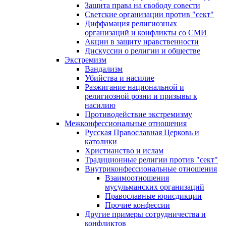
Защита права на свободу совести
Светские организации против "сект"
Диффамация религиозных
организаций и конфликты со СМИ
Акции в защиту нравственности
Дискуссии о религии и обществе
Экстремизм
Вандализм
Убийства и насилие
Разжигание национальной и
религиозной розни и призывы к
насилию
Противодействие экстремизму
Межконфессиональные отношения
Русская Православная Церковь и
католики
Христианство и ислам
Традиционные религии против "сект"
Внутриконфессиональные отношения
Взаимоотношения
мусульманских организаций
Православные юрисдикции
Прочие конфессии
Другие примеры сотрудничества и
конфликтов