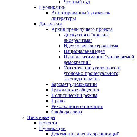
Честный суд
Публикации
Аннотированный указатель
литературы
Дискуссии
Архив предыдущего проекта
Дискуссия о "кризисе
либерализма"
Идеология консерватизма
Национальная идея
Пути легитимации "управляемой
демократии"
Ужесточение уголовного и
уголовно-процесуального
законодательства
Барометр демократии
Гражданское общество
Политический режим
Право
Революция и оппозиция
Свобода слова
Язык вражды
Новости
Публикации
Документы других организаций