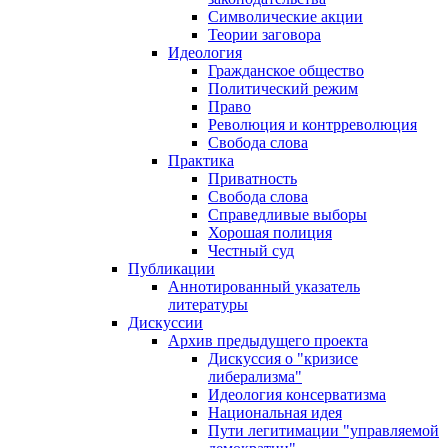
Символические акции
Теории заговора
Идеология
Гражданское общество
Политический режим
Право
Революция и контрреволюция
Свобода слова
Практика
Приватность
Свобода слова
Справедливые выборы
Хорошая полиция
Честный суд
Публикации
Аннотированный указатель
литературы
Дискуссии
Архив предыдущего проекта
Дискуссия о "кризисе
либерализма"
Идеология консерватизма
Национальная идея
Пути легитимации "управляемой