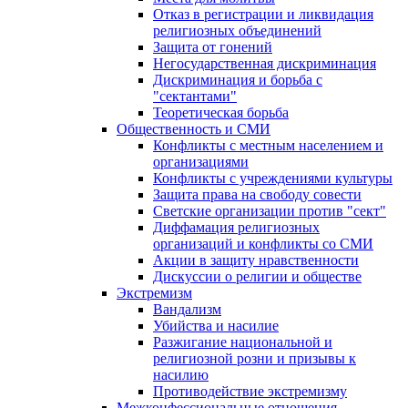
Отказ в регистрации и ликвидация
религиозных объединений
Защита от гонений
Негосударственная дискриминация
Дискриминация и борьба с
"сектантами"
Теоретическая борьба
Общественность и СМИ
Конфликты с местным населением и
организациями
Конфликты с учреждениями культуры
Защита права на свободу совести
Светские организации против "сект"
Диффамация религиозных
организаций и конфликты со СМИ
Акции в защиту нравственности
Дискуссии о религии и обществе
Экстремизм
Вандализм
Убийства и насилие
Разжигание национальной и
религиозной розни и призывы к
насилию
Противодействие экстремизму
Межконфессиональные отношения