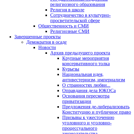
религиозного образования
Религия в школе
Сотрудничество в культурно-
просветительской сфере
Общественность и СМИ
Религиозные СМИ
Завершенные проекты
Демократия в осаде
Новости
Архив предыдущего проекта
Крупные мероприятия
консервативного толка
Курьезы
Национальная идея,
антивестернизм, империализм
О странностях любви...
Оправдания дела ЮКОСа
Основания пересмотра
приватизации
Предложения де-либерализовать
Конституцию и публичное право
Призывы к ужесточению
уголовного и уголовно-
процессуального
законодательства