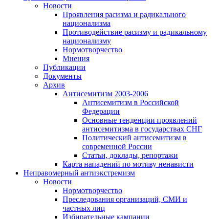
Новости
Проявления расизма и радикального
национализма
Противодействие расизму и радикальному
национализму
Нормотворчество
Мнения
Публикации
Документы
Архив
Антисемитизм 2003-2006
Антисемитизм в Российской
Федерации
Основные тенденции проявлений
антисемитизма в государствах СНГ
Политический антисемитизм в
современной России
Статьи, доклады, репортажи
Карта нападений по мотиву ненависти
Неправомерный антиэкстремизм
Новости
Нормотворчество
Преследования организаций, СМИ и
частных лиц
Избирательные кампании