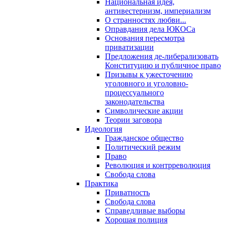
Национальная идея,
антивестернизм, империализм
О странностях любви...
Оправдания дела ЮКОСа
Основания пересмотра
приватизации
Предложения де-либерализовать
Конституцию и публичное право
Призывы к ужесточению
уголовного и уголовно-
процессуального
законодательства
Символические акции
Теории заговора
Идеология
Гражданское общество
Политический режим
Право
Революция и контрреволюция
Свобода слова
Практика
Приватность
Свобода слова
Справедливые выборы
Хорошая полиция