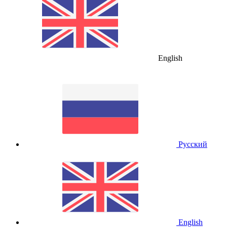
English
Русский
English