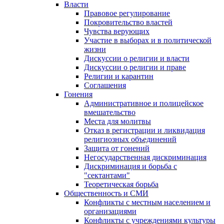
Власти
Правовое регулирование
Покровительство властей
Чувства верующих
Участие в выборах и в политической
жизни
Дискуссии о религии и власти
Дискуссии о религии и праве
Религии и карантин
Соглашения
Гонения
Административное и полицейское
вмешательство
Места для молитвы
Отказ в регистрации и ликвидация
религиозных объединений
Защита от гонений
Негосударственная дискриминация
Дискриминация и борьба с
"сектантами"
Теоретическая борьба
Общественность и СМИ
Конфликты с местным населением и
организациями
Конфликты с учреждениями культуры