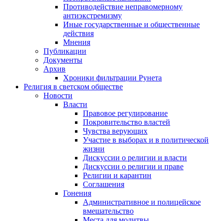
Противодействие неправомерному
антиэкстремизму
Иные государственные и общественные
действия
Мнения
Публикации
Документы
Архив
Хроники фильтрации Рунета
Религия в светском обществе
Новости
Власти
Правовое регулирование
Покровительство властей
Чувства верующих
Участие в выборах и в политической
жизни
Дискуссии о религии и власти
Дискуссии о религии и праве
Религии и карантин
Соглашения
Гонения
Административное и полицейское
вмешательство
Места для молитвы