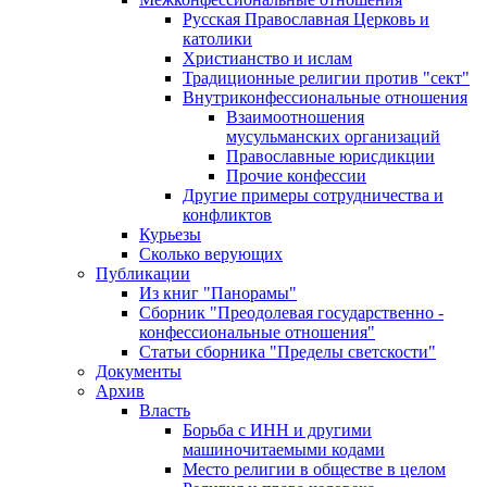
Русская Православная Церковь и
католики
Христианство и ислам
Традиционные религии против "сект"
Внутриконфессиональные отношения
Взаимоотношения
мусульманских организаций
Православные юрисдикции
Прочие конфессии
Другие примеры сотрудничества и
конфликтов
Курьезы
Сколько верующих
Публикации
Из книг "Панорамы"
Сборник "Преодолевая государственно -
конфессиональные отношения"
Статьи сборника "Пределы светскости"
Документы
Архив
Власть
Борьба с ИНН и другими
машиночитаемыми кодами
Место религии в обществе в целом