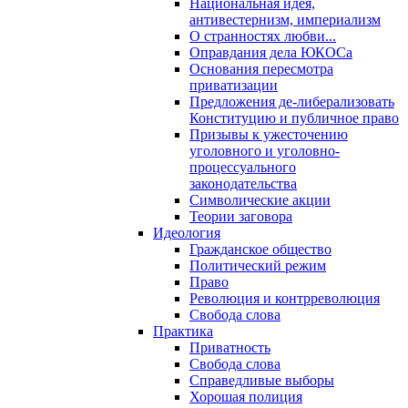
Национальная идея,
антивестернизм, империализм
О странностях любви...
Оправдания дела ЮКОСа
Основания пересмотра
приватизации
Предложения де-либерализовать
Конституцию и публичное право
Призывы к ужесточению
уголовного и уголовно-
процессуального
законодательства
Символические акции
Теории заговора
Идеология
Гражданское общество
Политический режим
Право
Революция и контрреволюция
Свобода слова
Практика
Приватность
Свобода слова
Справедливые выборы
Хорошая полиция