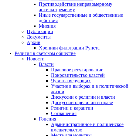
Противодействие неправомерному
антиэкстремизму
Иные государственные и общественные
действия
Мнения
Публикации
Документы
Архив
Хроники фильтрации Рунета
Религия в светском обществе
Новости
Власти
Правовое регулирование
Покровительство властей
Чувства верующих
Участие в выборах и в политической
жизни
Дискуссии о религии и власти
Дискуссии о религии и праве
Религии и карантин
Соглашения
Гонения
Административное и полицейское
вмешательство
Места для молитвы