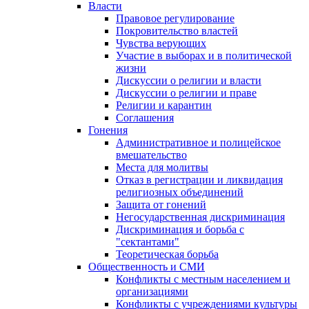
Власти
Правовое регулирование
Покровительство властей
Чувства верующих
Участие в выборах и в политической
жизни
Дискуссии о религии и власти
Дискуссии о религии и праве
Религии и карантин
Соглашения
Гонения
Административное и полицейское
вмешательство
Места для молитвы
Отказ в регистрации и ликвидация
религиозных объединений
Защита от гонений
Негосударственная дискриминация
Дискриминация и борьба с
"сектантами"
Теоретическая борьба
Общественность и СМИ
Конфликты с местным населением и
организациями
Конфликты с учреждениями культуры