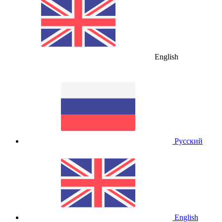
English
Русский
English