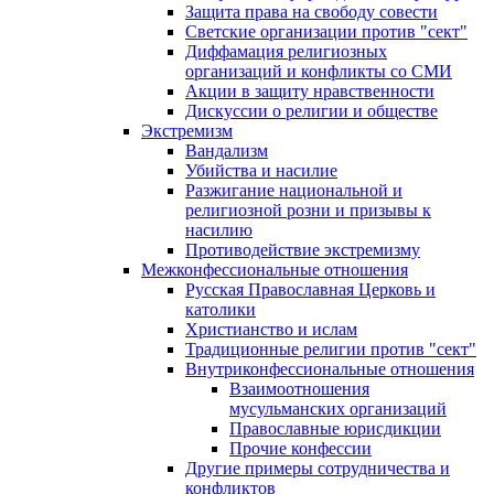
Защита права на свободу совести
Светские организации против "сект"
Диффамация религиозных
организаций и конфликты со СМИ
Акции в защиту нравственности
Дискуссии о религии и обществе
Экстремизм
Вандализм
Убийства и насилие
Разжигание национальной и
религиозной розни и призывы к
насилию
Противодействие экстремизму
Межконфессиональные отношения
Русская Православная Церковь и
католики
Христианство и ислам
Традиционные религии против "сект"
Внутриконфессиональные отношения
Взаимоотношения
мусульманских организаций
Православные юрисдикции
Прочие конфессии
Другие примеры сотрудничества и
конфликтов