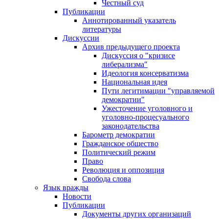
Честный суд
Публикации
Аннотированный указатель
литературы
Дискуссии
Архив предыдущего проекта
Дискуссия о "кризисе
либерализма"
Идеология консерватизма
Национальная идея
Пути легитимации "управляемой
демократии"
Ужесточение уголовного и
уголовно-процесуального
законодательства
Барометр демократии
Гражданское общество
Политический режим
Право
Революция и оппозиция
Свобода слова
Язык вражды
Новости
Публикации
Документы других организаций