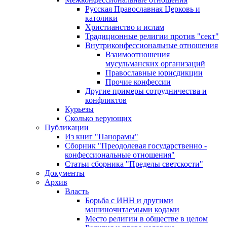
Русская Православная Церковь и
католики
Христианство и ислам
Традиционные религии против "сект"
Внутриконфессиональные отношения
Взаимоотношения
мусульманских организаций
Православные юрисдикции
Прочие конфессии
Другие примеры сотрудничества и
конфликтов
Курьезы
Сколько верующих
Публикации
Из книг "Панорамы"
Сборник "Преодолевая государственно -
конфессиональные отношения"
Статьи сборника "Пределы светскости"
Документы
Архив
Власть
Борьба с ИНН и другими
машиночитаемыми кодами
Место религии в обществе в целом