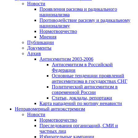
Новости
Проявления расизма и радикального
национализма
Противодействие расизму и радикальному
национализму
Нормотворчество
Мнения
Публикации
Документы
Архив
Антисемитизм 2003-2006
Антисемитизм в Российской
Федерации
Основные тенденции проявлений
антисемитизма в государствах СНГ
Политический антисемитизм в
современной России
Статьи, доклады, репортажи
Карта нападений по мотиву ненависти
Неправомерный антиэкстремизм
Новости
Нормотворчество
Преследования организаций, СМИ и
частных лиц
Избирательные кампании