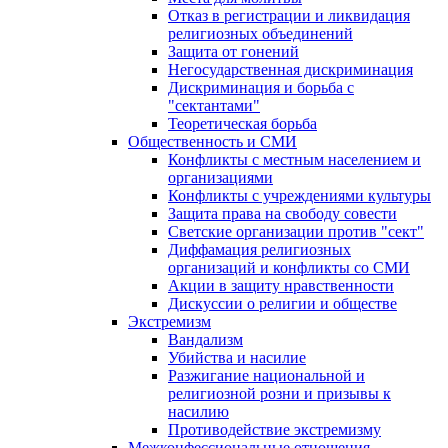
Отказ в регистрации и ликвидация
религиозных объединений
Защита от гонений
Негосударственная дискриминация
Дискриминация и борьба с
"сектантами"
Теоретическая борьба
Общественность и СМИ
Конфликты с местным населением и
организациями
Конфликты с учреждениями культуры
Защита права на свободу совести
Светские организации против "сект"
Диффамация религиозных
организаций и конфликты со СМИ
Акции в защиту нравственности
Дискуссии о религии и обществе
Экстремизм
Вандализм
Убийства и насилие
Разжигание национальной и
религиозной розни и призывы к
насилию
Противодействие экстремизму
Межконфессиональные отношения