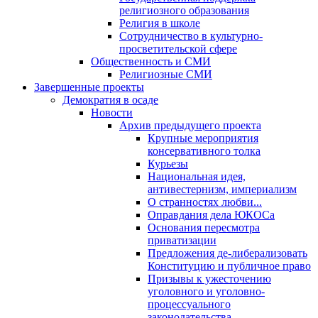
религиозного образования
Религия в школе
Сотрудничество в культурно-
просветительской сфере
Общественность и СМИ
Религиозные СМИ
Завершенные проекты
Демократия в осаде
Новости
Архив предыдущего проекта
Крупные мероприятия
консервативного толка
Курьезы
Национальная идея,
антивестернизм, империализм
О странностях любви...
Оправдания дела ЮКОСа
Основания пересмотра
приватизации
Предложения де-либерализовать
Конституцию и публичное право
Призывы к ужесточению
уголовного и уголовно-
процессуального
законодательства