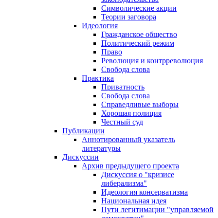
Символические акции
Теории заговора
Идеология
Гражданское общество
Политический режим
Право
Революция и контрреволюция
Свобода слова
Практика
Приватность
Свобода слова
Справедливые выборы
Хорошая полиция
Честный суд
Публикации
Аннотированный указатель
литературы
Дискуссии
Архив предыдущего проекта
Дискуссия о "кризисе
либерализма"
Идеология консерватизма
Национальная идея
Пути легитимации "управляемой