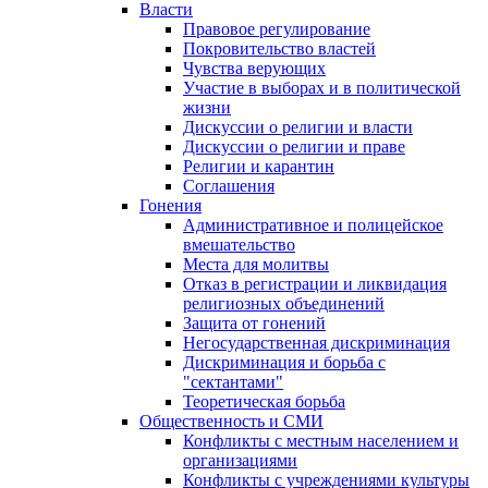
Власти
Правовое регулирование
Покровительство властей
Чувства верующих
Участие в выборах и в политической
жизни
Дискуссии о религии и власти
Дискуссии о религии и праве
Религии и карантин
Соглашения
Гонения
Административное и полицейское
вмешательство
Места для молитвы
Отказ в регистрации и ликвидация
религиозных объединений
Защита от гонений
Негосударственная дискриминация
Дискриминация и борьба с
"сектантами"
Теоретическая борьба
Общественность и СМИ
Конфликты с местным населением и
организациями
Конфликты с учреждениями культуры