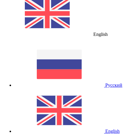
English
Русский
English