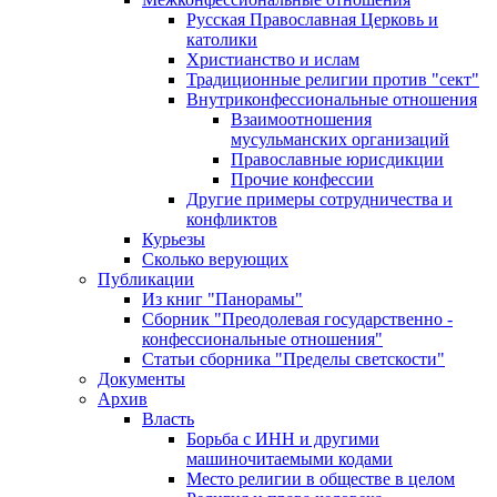
Русская Православная Церковь и
католики
Христианство и ислам
Традиционные религии против "сект"
Внутриконфессиональные отношения
Взаимоотношения
мусульманских организаций
Православные юрисдикции
Прочие конфессии
Другие примеры сотрудничества и
конфликтов
Курьезы
Сколько верующих
Публикации
Из книг "Панорамы"
Сборник "Преодолевая государственно -
конфессиональные отношения"
Статьи сборника "Пределы светскости"
Документы
Архив
Власть
Борьба с ИНН и другими
машиночитаемыми кодами
Место религии в обществе в целом