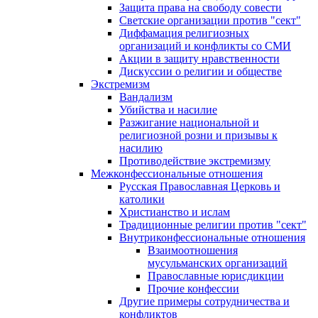
Защита права на свободу совести
Светские организации против "сект"
Диффамация религиозных
организаций и конфликты со СМИ
Акции в защиту нравственности
Дискуссии о религии и обществе
Экстремизм
Вандализм
Убийства и насилие
Разжигание национальной и
религиозной розни и призывы к
насилию
Противодействие экстремизму
Межконфессиональные отношения
Русская Православная Церковь и
католики
Христианство и ислам
Традиционные религии против "сект"
Внутриконфессиональные отношения
Взаимоотношения
мусульманских организаций
Православные юрисдикции
Прочие конфессии
Другие примеры сотрудничества и
конфликтов