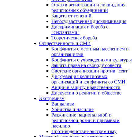
Отказ в регистрации и ликвидация
религиозных объединений
Защита от гонений
Негосударственная дискриминация
Дискриминация и борьба с
"сектантами"
Теоретическая борьба
Общественность и СМИ
Конфликты с местным населением и
организациями
Конфликты с учреждениями культуры
Защита права на свободу совести
Светские организации против "сект"
Диффамация религиозных
организаций и конфликты со СМИ
Акции в защиту нравственности
Дискуссии о религии и обществе
Экстремизм
Вандализм
Убийства и насилие
Разжигание национальной и
религиозной розни и призывы к
насилию
Противодействие экстремизму
Межконфессиональные отношения