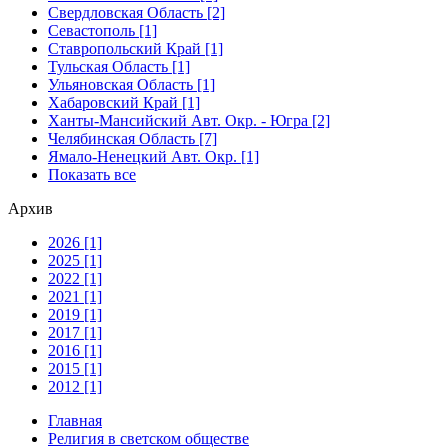
Свердловская Область [2]
Севастополь [1]
Ставропольский Край [1]
Тульская Область [1]
Ульяновская Область [1]
Хабаровский Край [1]
Ханты-Мансийский Авт. Окр. - Югра [2]
Челябинская Область [7]
Ямало-Ненецкий Авт. Окр. [1]
Показать все
Архив
2026 [1]
2025 [1]
2022 [1]
2021 [1]
2019 [1]
2017 [1]
2016 [1]
2015 [1]
2012 [1]
Главная
Религия в светском обществе