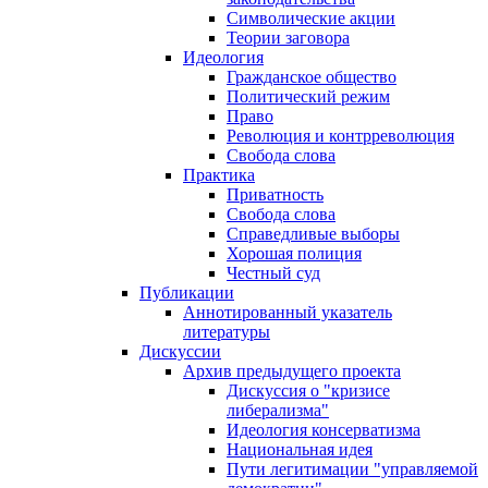
Символические акции
Теории заговора
Идеология
Гражданское общество
Политический режим
Право
Революция и контрреволюция
Свобода слова
Практика
Приватность
Свобода слова
Справедливые выборы
Хорошая полиция
Честный суд
Публикации
Аннотированный указатель
литературы
Дискуссии
Архив предыдущего проекта
Дискуссия о "кризисе
либерализма"
Идеология консерватизма
Национальная идея
Пути легитимации "управляемой