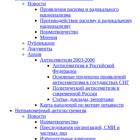
Новости
Проявления расизма и радикального
национализма
Противодействие расизму и радикальному
национализму
Нормотворчество
Мнения
Публикации
Документы
Архив
Антисемитизм 2003-2006
Антисемитизм в Российской
Федерации
Основные тенденции проявлений
антисемитизма в государствах СНГ
Политический антисемитизм в
современной России
Статьи, доклады, репортажи
Карта нападений по мотиву ненависти
Неправомерный антиэкстремизм
Новости
Нормотворчество
Преследования организаций, СМИ и
частных лиц
Избирательные кампании