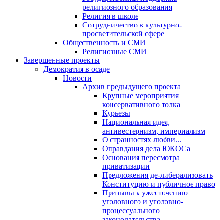
религиозного образования
Религия в школе
Сотрудничество в культурно-
просветительской сфере
Общественность и СМИ
Религиозные СМИ
Завершенные проекты
Демократия в осаде
Новости
Архив предыдущего проекта
Крупные мероприятия
консервативного толка
Курьезы
Национальная идея,
антивестернизм, империализм
О странностях любви...
Оправдания дела ЮКОСа
Основания пересмотра
приватизации
Предложения де-либерализовать
Конституцию и публичное право
Призывы к ужесточению
уголовного и уголовно-
процессуального
законодательства