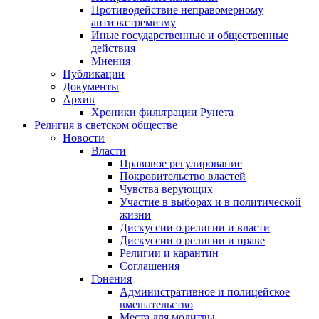
Противодействие неправомерному
антиэкстремизму
Иные государственные и общественные
действия
Мнения
Публикации
Документы
Архив
Хроники фильтрации Рунета
Религия в светском обществе
Новости
Власти
Правовое регулирование
Покровительство властей
Чувства верующих
Участие в выборах и в политической
жизни
Дискуссии о религии и власти
Дискуссии о религии и праве
Религии и карантин
Соглашения
Гонения
Административное и полицейское
вмешательство
Места для молитвы