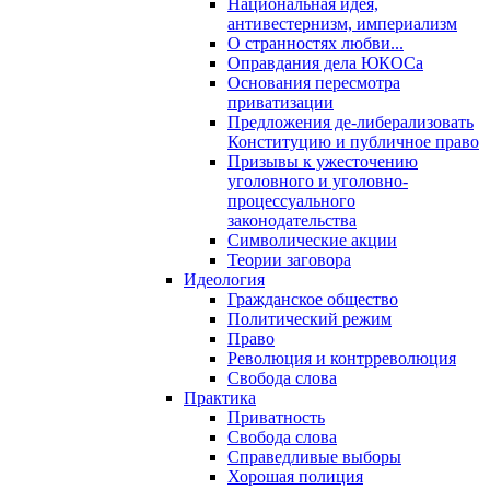
Национальная идея,
антивестернизм, империализм
О странностях любви...
Оправдания дела ЮКОСа
Основания пересмотра
приватизации
Предложения де-либерализовать
Конституцию и публичное право
Призывы к ужесточению
уголовного и уголовно-
процессуального
законодательства
Символические акции
Теории заговора
Идеология
Гражданское общество
Политический режим
Право
Революция и контрреволюция
Свобода слова
Практика
Приватность
Свобода слова
Справедливые выборы
Хорошая полиция