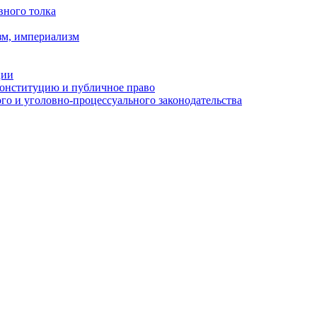
вного толка
зм, империализм
ции
Конституцию и публичное право
о и уголовно-процессуального законодательства