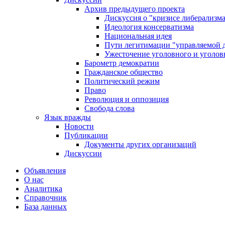
Архив предыдущего проекта
Дискуссия о "кризисе либерализм
Идеология консерватизма
Национальная идея
Пути легитимации "управляемой 
Ужесточение уголовного и уголов
Барометр демократии
Гражданское общество
Политический режим
Право
Революция и оппозиция
Свобода слова
Язык вражды
Новости
Публикации
Документы других организаций
Дискуссии
Объявления
О нас
Аналитика
Справочник
База данных