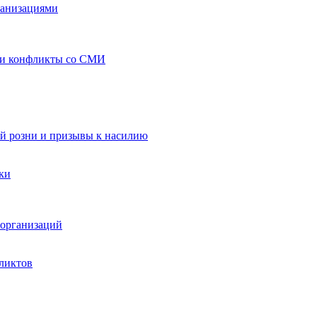
ганизациями
 и конфликты со СМИ
й розни и призывы к насилию
ки
организаций
ликтов