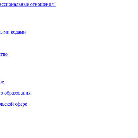
фессиональные отношения"
мыми кодами
ство
ве
го образования
льской сфере