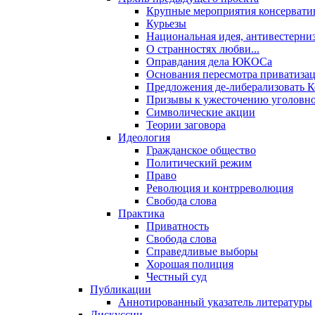
Крупные мероприятия консервати
Курьезы
Национальная идея, антивестерни
О странностях любви...
Оправдания дела ЮКОСа
Основания пересмотра приватиза
Предложения де-либерализовать 
Призывы к ужесточению уголовног
Символические акции
Теории заговора
Идеология
Гражданское общество
Политический режим
Право
Революция и контрреволюция
Свобода слова
Практика
Приватность
Свобода слова
Справедливые выборы
Хорошая полиция
Честный суд
Публикации
Аннотированный указатель литературы
Дискуссии