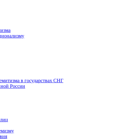
лизма
ционализму
емитизма в государствах СНГ
нной России
 лиц
емизму
вия