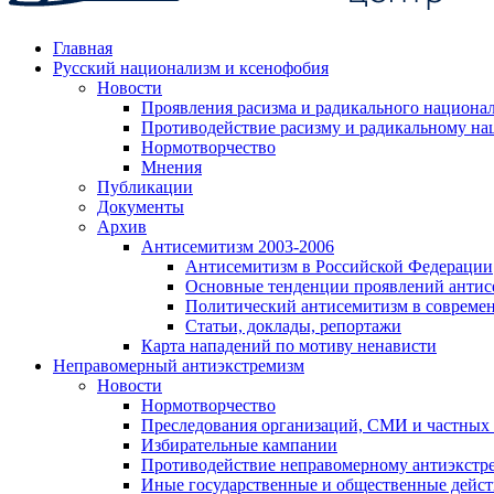
Главная
Русский национализм и ксенофобия
Новости
Проявления расизма и радикального национа
Противодействие расизму и радикальному на
Нормотворчество
Мнения
Публикации
Документы
Архив
Антисемитизм 2003-2006
Антисемитизм в Российской Федерации
Основные тенденции проявлений антис
Политический антисемитизм в совреме
Статьи, доклады, репортажи
Карта нападений по мотиву ненависти
Неправомерный антиэкстремизм
Новости
Нормотворчество
Преследования организаций, СМИ и частных
Избирательные кампании
Противодействие неправомерному антиэкстр
Иные государственные и общественные дейст