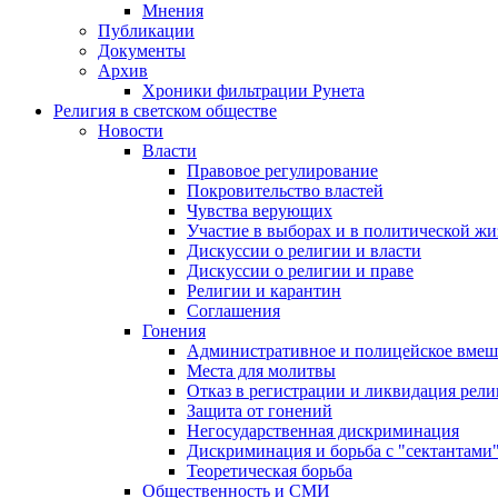
Мнения
Публикации
Документы
Архив
Хроники фильтрации Рунета
Религия в светском обществе
Новости
Власти
Правовое регулирование
Покровительство властей
Чувства верующих
Участие в выборах и в политической ж
Дискуссии о религии и власти
Дискуссии о религии и праве
Религии и карантин
Соглашения
Гонения
Административное и полицейское вмеш
Места для молитвы
Отказ в регистрации и ликвидация рел
Защита от гонений
Негосударственная дискриминация
Дискриминация и борьба с "сектантами
Теоретическая борьба
Общественность и СМИ