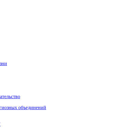
изни
ательство
игиозных объединений
"