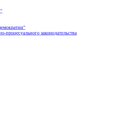
а"
демократии"
но-процесуального законодательства