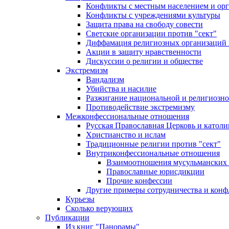
Конфликты с местным населением и ор
Конфликты с учреждениями культуры
Защита права на свободу совести
Светские организации против "сект"
Диффамация религиозных организаций
Акции в защиту нравственности
Дискуссии о религии и обществе
Экстремизм
Вандализм
Убийства и насилие
Разжигание национальной и религиозно
Противодействие экстремизму
Межконфессиональные отношения
Русская Православная Церковь и католи
Христианство и ислам
Традиционные религии против "сект"
Внутриконфессиональные отношения
Взаимоотношения мусульманских 
Православные юрисдикции
Прочие конфессии
Другие примеры сотрудничества и конф
Курьезы
Сколько верующих
Публикации
Из книг "Панорамы"