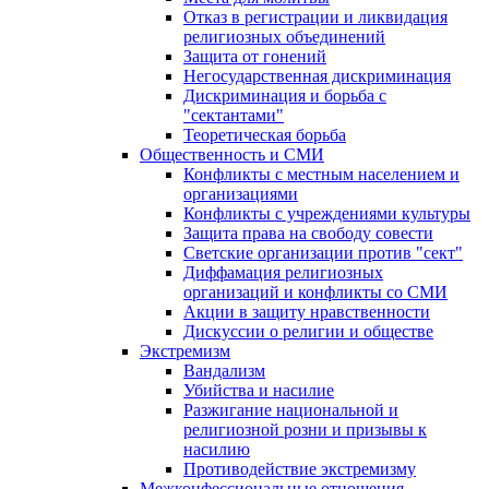
Отказ в регистрации и ликвидация
религиозных объединений
Защита от гонений
Негосударственная дискриминация
Дискриминация и борьба с
"сектантами"
Теоретическая борьба
Общественность и СМИ
Конфликты с местным населением и
организациями
Конфликты с учреждениями культуры
Защита права на свободу совести
Светские организации против "сект"
Диффамация религиозных
организаций и конфликты со СМИ
Акции в защиту нравственности
Дискуссии о религии и обществе
Экстремизм
Вандализм
Убийства и насилие
Разжигание национальной и
религиозной розни и призывы к
насилию
Противодействие экстремизму
Межконфессиональные отношения