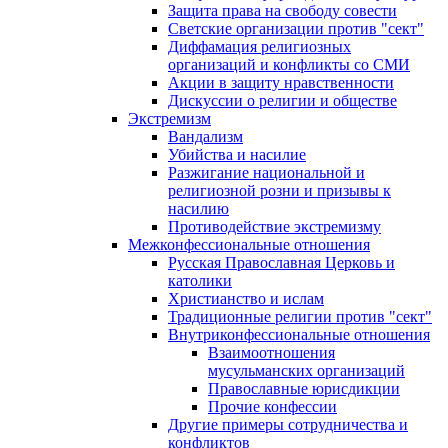
Защита права на свободу совести
Светские организации против "сект"
Диффамация религиозных
организаций и конфликты со СМИ
Акции в защиту нравственности
Дискуссии о религии и обществе
Экстремизм
Вандализм
Убийства и насилие
Разжигание национальной и
религиозной розни и призывы к
насилию
Противодействие экстремизму
Межконфессиональные отношения
Русская Православная Церковь и
католики
Христианство и ислам
Традиционные религии против "сект"
Внутриконфессиональные отношения
Взаимоотношения
мусульманских организаций
Православные юрисдикции
Прочие конфессии
Другие примеры сотрудничества и
конфликтов