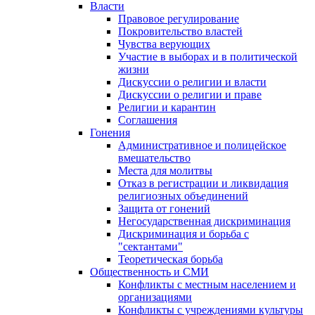
Власти
Правовое регулирование
Покровительство властей
Чувства верующих
Участие в выборах и в политической
жизни
Дискуссии о религии и власти
Дискуссии о религии и праве
Религии и карантин
Соглашения
Гонения
Административное и полицейское
вмешательство
Места для молитвы
Отказ в регистрации и ликвидация
религиозных объединений
Защита от гонений
Негосударственная дискриминация
Дискриминация и борьба с
"сектантами"
Теоретическая борьба
Общественность и СМИ
Конфликты с местным населением и
организациями
Конфликты с учреждениями культуры