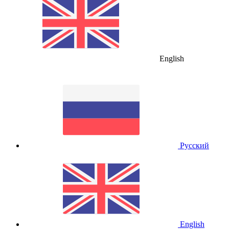
English
Русский
English