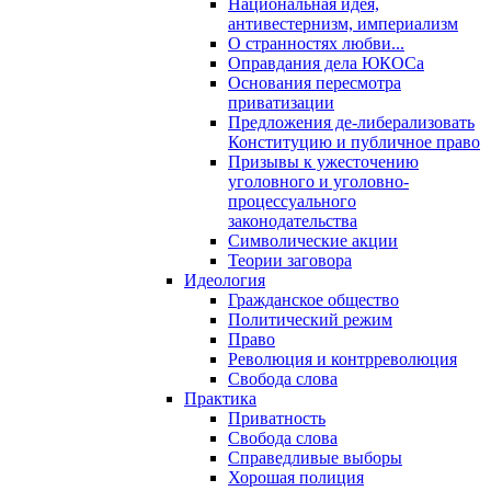
Национальная идея,
антивестернизм, империализм
О странностях любви...
Оправдания дела ЮКОСа
Основания пересмотра
приватизации
Предложения де-либерализовать
Конституцию и публичное право
Призывы к ужесточению
уголовного и уголовно-
процессуального
законодательства
Символические акции
Теории заговора
Идеология
Гражданское общество
Политический режим
Право
Революция и контрреволюция
Свобода слова
Практика
Приватность
Свобода слова
Справедливые выборы
Хорошая полиция