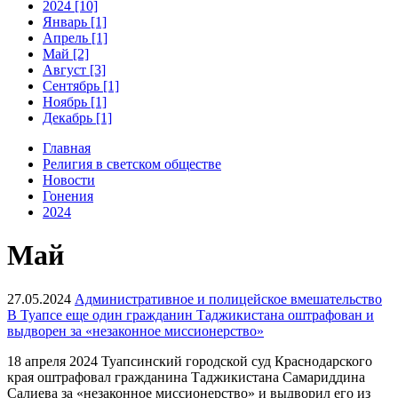
2024 [10]
Январь [1]
Апрель [1]
Май [2]
Август [3]
Сентябрь [1]
Ноябрь [1]
Декабрь [1]
Главная
Религия в светском обществе
Новости
Гонения
2024
Май
27.05.2024
Административное и полицейское вмешательство
В Туапсе еще один гражданин Таджикистана оштрафован и
выдворен за «незаконное миссионерство»
18 апреля 2024 Туапсинский городской суд Краснодарского
края оштрафовал гражданина Таджикистана Самариддина
Салиева за «незаконное миссионерство» и выдворил его из