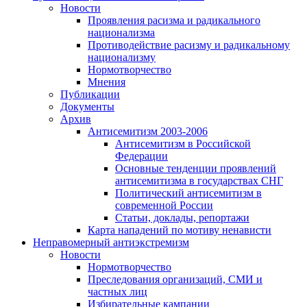
Новости
Проявления расизма и радикального
национализма
Противодействие расизму и радикальному
национализму
Нормотворчество
Мнения
Публикации
Документы
Архив
Антисемитизм 2003-2006
Антисемитизм в Российской
Федерации
Основные тенденции проявлений
антисемитизма в государствах СНГ
Политический антисемитизм в
современной России
Статьи, доклады, репортажи
Карта нападений по мотиву ненависти
Неправомерный антиэкстремизм
Новости
Нормотворчество
Преследования организаций, СМИ и
частных лиц
Избирательные кампании