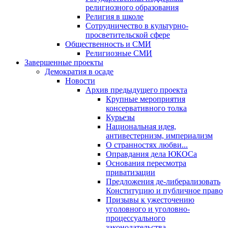
религиозного образования
Религия в школе
Сотрудничество в культурно-
просветительской сфере
Общественность и СМИ
Религиозные СМИ
Завершенные проекты
Демократия в осаде
Новости
Архив предыдущего проекта
Крупные мероприятия
консервативного толка
Курьезы
Национальная идея,
антивестернизм, империализм
О странностях любви...
Оправдания дела ЮКОСа
Основания пересмотра
приватизации
Предложения де-либерализовать
Конституцию и публичное право
Призывы к ужесточению
уголовного и уголовно-
процессуального
законодательства