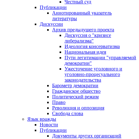
Честный суд
Публикации
Аннотированный указатель
литературы
Дискуссии
Архив предыдущего проекта
Дискуссия о "кризисе
либерализма"
Идеология консерватизма
Национальная идея
Пути легитимации "управляемой
демократии"
Ужесточение уголовного и
уголовно-процесуального
законодательства
Барометр демократии
Гражданское общество
Политический режим
Право
Революция и оппозиция
Свобода слова
Язык вражды
Новости
Публикации
Документы других организаций