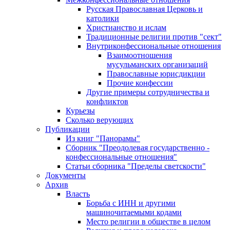
Русская Православная Церковь и
католики
Христианство и ислам
Традиционные религии против "сект"
Внутриконфессиональные отношения
Взаимоотношения
мусульманских организаций
Православные юрисдикции
Прочие конфессии
Другие примеры сотрудничества и
конфликтов
Курьезы
Сколько верующих
Публикации
Из книг "Панорамы"
Сборник "Преодолевая государственно -
конфессиональные отношения"
Статьи сборника "Пределы светскости"
Документы
Архив
Власть
Борьба с ИНН и другими
машиночитаемыми кодами
Место религии в обществе в целом