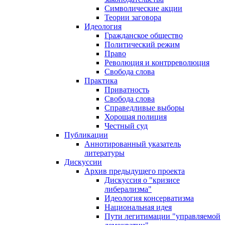
Символические акции
Теории заговора
Идеология
Гражданское общество
Политический режим
Право
Революция и контрреволюция
Свобода слова
Практика
Приватность
Свобода слова
Справедливые выборы
Хорошая полиция
Честный суд
Публикации
Аннотированный указатель
литературы
Дискуссии
Архив предыдущего проекта
Дискуссия о "кризисе
либерализма"
Идеология консерватизма
Национальная идея
Пути легитимации "управляемой