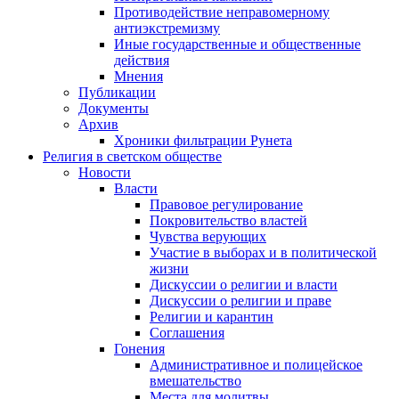
Противодействие неправомерному
антиэкстремизму
Иные государственные и общественные
действия
Мнения
Публикации
Документы
Архив
Хроники фильтрации Рунета
Религия в светском обществе
Новости
Власти
Правовое регулирование
Покровительство властей
Чувства верующих
Участие в выборах и в политической
жизни
Дискуссии о религии и власти
Дискуссии о религии и праве
Религии и карантин
Соглашения
Гонения
Административное и полицейское
вмешательство
Места для молитвы