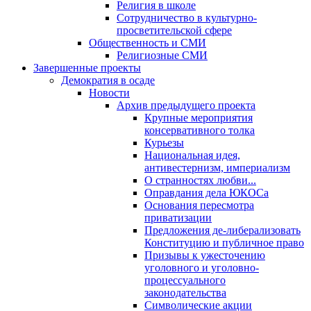
Религия в школе
Сотрудничество в культурно-
просветительской сфере
Общественность и СМИ
Религиозные СМИ
Завершенные проекты
Демократия в осаде
Новости
Архив предыдущего проекта
Крупные мероприятия
консервативного толка
Курьезы
Национальная идея,
антивестернизм, империализм
О странностях любви...
Оправдания дела ЮКОСа
Основания пересмотра
приватизации
Предложения де-либерализовать
Конституцию и публичное право
Призывы к ужесточению
уголовного и уголовно-
процессуального
законодательства
Символические акции