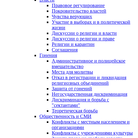
Правовое регулирование
Покровительство властей
Чувства верующих
Участие в выборах и в политической
жизни
Дискуссии о религии и власти
Дискуссии о религии и праве
Религии и карантин
Соглашения
Гонения
Административное и полицейское
вмешательство
Места для молитвы
Отказ в регистрации и ликвидация
религиозных объединений
Защита от гонений
Негосударственная дискриминация
Дискриминация и борьба с
"сектантами"
Теоретическая борьба
Общественность и СМИ
Конфликты с местным населением и
организациями
Конфликты с учреждениями культуры