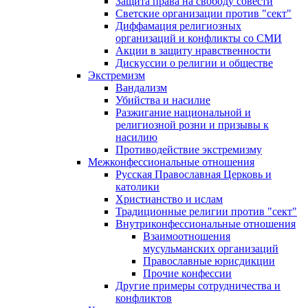
Защита права на свободу совести
Светские организации против "сект"
Диффамация религиозных
организаций и конфликты со СМИ
Акции в защиту нравственности
Дискуссии о религии и обществе
Экстремизм
Вандализм
Убийства и насилие
Разжигание национальной и
религиозной розни и призывы к
насилию
Противодействие экстремизму
Межконфессиональные отношения
Русская Православная Церковь и
католики
Христианство и ислам
Традиционные религии против "сект"
Внутриконфессиональные отношения
Взаимоотношения
мусульманских организаций
Православные юрисдикции
Прочие конфессии
Другие примеры сотрудничества и
конфликтов