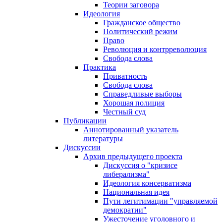
Теории заговора
Идеология
Гражданское общество
Политический режим
Право
Революция и контрреволюция
Свобода слова
Практика
Приватность
Свобода слова
Справедливые выборы
Хорошая полиция
Честный суд
Публикации
Аннотированный указатель
литературы
Дискуссии
Архив предыдущего проекта
Дискуссия о "кризисе
либерализма"
Идеология консерватизма
Национальная идея
Пути легитимации "управляемой
демократии"
Ужесточение уголовного и