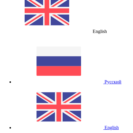
English
Русский
English