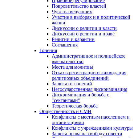
Правовое регулирование
Покровительство властей
Чувства верующих
Участие в выборах и в политической
жизни
Дискуссии о религии и власти
Дискуссии о религии и праве
Религии и карантин
Соглашения
Гонения
Административное и полицейское
вмешательство
Места для молитвы
Отказ в регистрации и ликвидация
религиозных объединений
Защита от гонений
Негосударственная дискриминация
Дискриминация и борьба с
"сектантами"
Теоретическая борьба
Общественность и СМИ
Конфликты с местным населением и
организациями
Конфликты с учреждениями культуры
Защита права на свободу совести