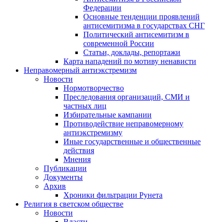
Федерации
Основные тенденции проявлений
антисемитизма в государствах СНГ
Политический антисемитизм в
современной России
Статьи, доклады, репортажи
Карта нападений по мотиву ненависти
Неправомерный антиэкстремизм
Новости
Нормотворчество
Преследования организаций, СМИ и
частных лиц
Избирательные кампании
Противодействие неправомерному
антиэкстремизму
Иные государственные и общественные
действия
Мнения
Публикации
Документы
Архив
Хроники фильтрации Рунета
Религия в светском обществе
Новости
Власти