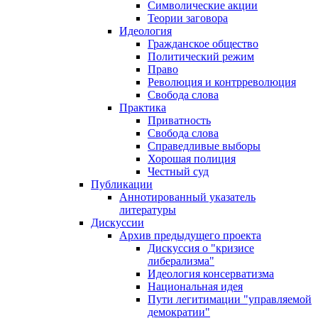
Символические акции
Теории заговора
Идеология
Гражданское общество
Политический режим
Право
Революция и контрреволюция
Свобода слова
Практика
Приватность
Свобода слова
Справедливые выборы
Хорошая полиция
Честный суд
Публикации
Аннотированный указатель
литературы
Дискуссии
Архив предыдущего проекта
Дискуссия о "кризисе
либерализма"
Идеология консерватизма
Национальная идея
Пути легитимации "управляемой
демократии"