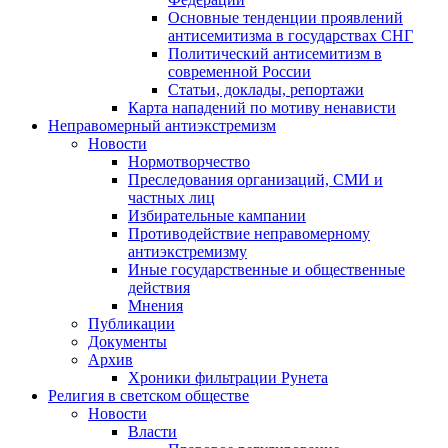
Основные тенденции проявлений
антисемитизма в государствах СНГ
Политический антисемитизм в
современной России
Статьи, доклады, репортажи
Карта нападений по мотиву ненависти
Неправомерный антиэкстремизм
Новости
Нормотворчество
Преследования организаций, СМИ и
частных лиц
Избирательные кампании
Противодействие неправомерному
антиэкстремизму
Иные государственные и общественные
действия
Мнения
Публикации
Документы
Архив
Хроники фильтрации Рунета
Религия в светском обществе
Новости
Власти