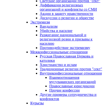
Светские организации против "сект"
Диффамация религиозных
организаций и конфликты со СМИ
Акции в защиту нравственности
Дискуссии о религии и обществе
Экстремизм
Вандализм
Убийства и насилие
Разжигание национальной и
религиозной розни и призывы к
насилию
Противодействие экстремизму
Межконфессиональные отношения
Русская Православная Церковь и
католики
Христианство и ислам
Традиционные религии против "сект"
Внутриконфессиональные отношения
Взаимоотношения
мусульманских организаций
Православные юрисдикции
Прочие конфессии
Другие примеры сотрудничества и
конфликтов
Курьезы