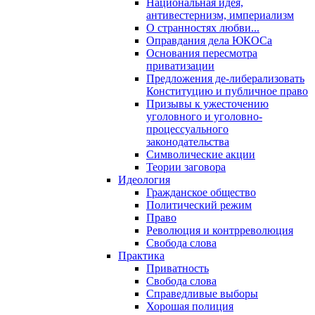
Национальная идея,
антивестернизм, империализм
О странностях любви...
Оправдания дела ЮКОСа
Основания пересмотра
приватизации
Предложения де-либерализовать
Конституцию и публичное право
Призывы к ужесточению
уголовного и уголовно-
процессуального
законодательства
Символические акции
Теории заговора
Идеология
Гражданское общество
Политический режим
Право
Революция и контрреволюция
Свобода слова
Практика
Приватность
Свобода слова
Справедливые выборы
Хорошая полиция