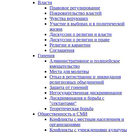
Власти
Правовое регулирование
Покровительство властей
Чувства верующих
Участие в выборах и в политической
жизни
Дискуссии о религии и власти
Дискуссии о религии и праве
Религии и карантин
Соглашения
Гонения
Административное и полицейское
вмешательство
Места для молитвы
Отказ в регистрации и ликвидация
религиозных объединений
Защита от гонений
Негосударственная дискриминация
Дискриминация и борьба с
"сектантами"
Теоретическая борьба
Общественность и СМИ
Конфликты с местным населением и
организациями
Конфликты с учреждениями культуры