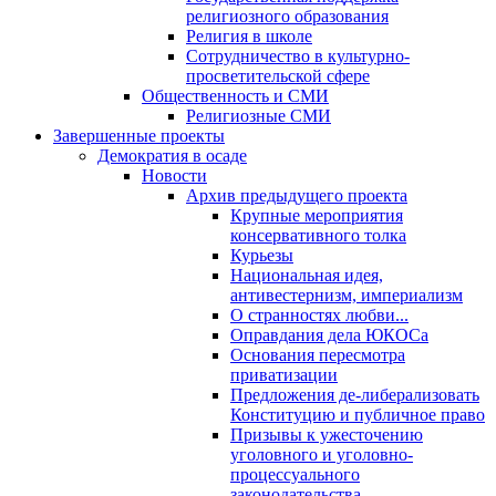
религиозного образования
Религия в школе
Сотрудничество в культурно-
просветительской сфере
Общественность и СМИ
Религиозные СМИ
Завершенные проекты
Демократия в осаде
Новости
Архив предыдущего проекта
Крупные мероприятия
консервативного толка
Курьезы
Национальная идея,
антивестернизм, империализм
О странностях любви...
Оправдания дела ЮКОСа
Основания пересмотра
приватизации
Предложения де-либерализовать
Конституцию и публичное право
Призывы к ужесточению
уголовного и уголовно-
процессуального
законодательства