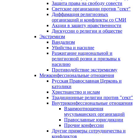
Защита права на свободу совести
Светские организации против "сект"
Диффамация религиозных
организаций и конфликты со СМИ
Акции в защиту нравственности
Дискуссии о религии и обществе
Экстремизм
Вандализм
Убийства и насилие
Разжигание национальной и
религиозной розни и призывы к
насилию
Противодействие экстремизму
Межконфессиональные отношения
Русская Православная Церковь и
католики
Христианство и ислам
Традиционные религии против "сект"
Внутриконфессиональные отношения
Взаимоотношения
мусульманских организаций
Православные юрисдикции
Прочие конфессии
Другие примеры сотрудничества и
конфликтов