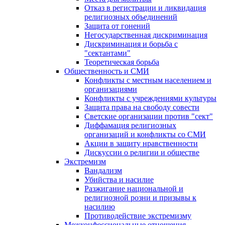
Отказ в регистрации и ликвидация
религиозных объединений
Защита от гонений
Негосударственная дискриминация
Дискриминация и борьба с
"сектантами"
Теоретическая борьба
Общественность и СМИ
Конфликты с местным населением и
организациями
Конфликты с учреждениями культуры
Защита права на свободу совести
Светские организации против "сект"
Диффамация религиозных
организаций и конфликты со СМИ
Акции в защиту нравственности
Дискуссии о религии и обществе
Экстремизм
Вандализм
Убийства и насилие
Разжигание национальной и
религиозной розни и призывы к
насилию
Противодействие экстремизму
Межконфессиональные отношения