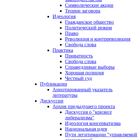
Символические акции
Теории заговора
Идеология
Гражданское общество
Политический режим
Право
Революция и контрреволюция
Свобода слова
Практика
Приватность
Свобода слова
Справедливые выборы
Хорошая полиция
Честный суд
Публикации
Аннотированный указатель
литературы
Дискуссии
Архив предыдущего проекта
Дискуссия о "кризисе
либерализма"
Идеология консерватизма
Национальная идея
Пути легитимации "управляемой