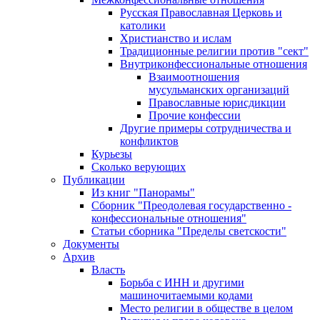
Русская Православная Церковь и
католики
Христианство и ислам
Традиционные религии против "сект"
Внутриконфессиональные отношения
Взаимоотношения
мусульманских организаций
Православные юрисдикции
Прочие конфессии
Другие примеры сотрудничества и
конфликтов
Курьезы
Сколько верующих
Публикации
Из книг "Панорамы"
Сборник "Преодолевая государственно -
конфессиональные отношения"
Статьи сборника "Пределы светскости"
Документы
Архив
Власть
Борьба с ИНН и другими
машиночитаемыми кодами
Место религии в обществе в целом