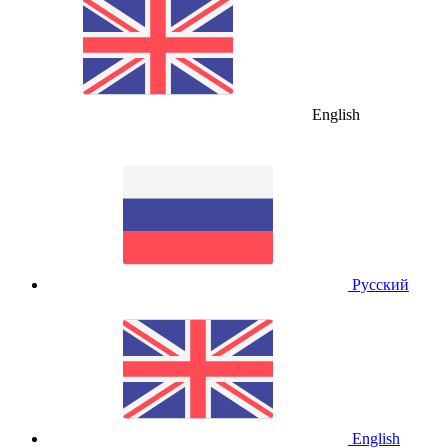
English
Русский
English