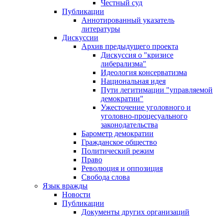
Честный суд
Публикации
Аннотированный указатель
литературы
Дискуссии
Архив предыдущего проекта
Дискуссия о "кризисе
либерализма"
Идеология консерватизма
Национальная идея
Пути легитимации "управляемой
демократии"
Ужесточение уголовного и
уголовно-процесуального
законодательства
Барометр демократии
Гражданское общество
Политический режим
Право
Революция и оппозиция
Свобода слова
Язык вражды
Новости
Публикации
Документы других организаций