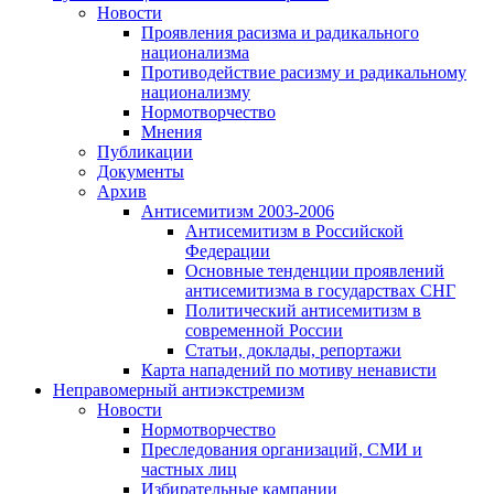
Новости
Проявления расизма и радикального
национализма
Противодействие расизму и радикальному
национализму
Нормотворчество
Мнения
Публикации
Документы
Архив
Антисемитизм 2003-2006
Антисемитизм в Российской
Федерации
Основные тенденции проявлений
антисемитизма в государствах СНГ
Политический антисемитизм в
современной России
Статьи, доклады, репортажи
Карта нападений по мотиву ненависти
Неправомерный антиэкстремизм
Новости
Нормотворчество
Преследования организаций, СМИ и
частных лиц
Избирательные кампании