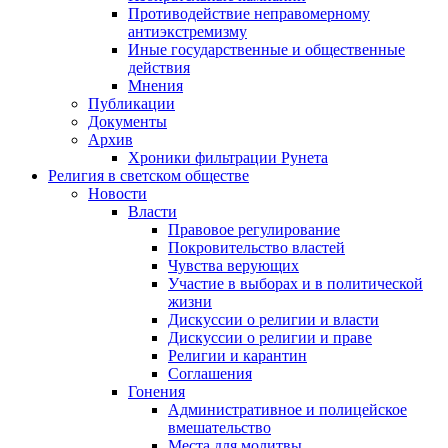
Противодействие неправомерному
антиэкстремизму
Иные государственные и общественные
действия
Мнения
Публикации
Документы
Архив
Хроники фильтрации Рунета
Религия в светском обществе
Новости
Власти
Правовое регулирование
Покровительство властей
Чувства верующих
Участие в выборах и в политической
жизни
Дискуссии о религии и власти
Дискуссии о религии и праве
Религии и карантин
Соглашения
Гонения
Административное и полицейское
вмешательство
Места для молитвы