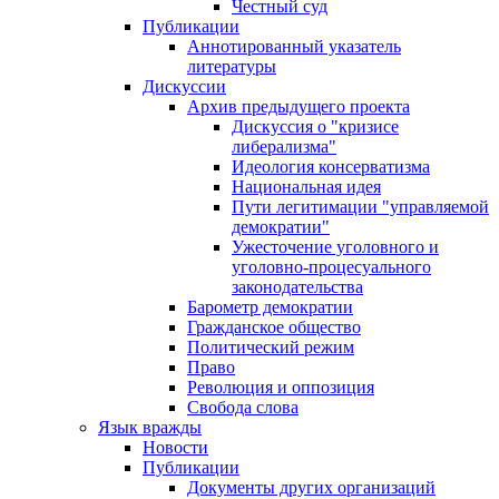
Честный суд
Публикации
Аннотированный указатель
литературы
Дискуссии
Архив предыдущего проекта
Дискуссия о "кризисе
либерализма"
Идеология консерватизма
Национальная идея
Пути легитимации "управляемой
демократии"
Ужесточение уголовного и
уголовно-процесуального
законодательства
Барометр демократии
Гражданское общество
Политический режим
Право
Революция и оппозиция
Свобода слова
Язык вражды
Новости
Публикации
Документы других организаций