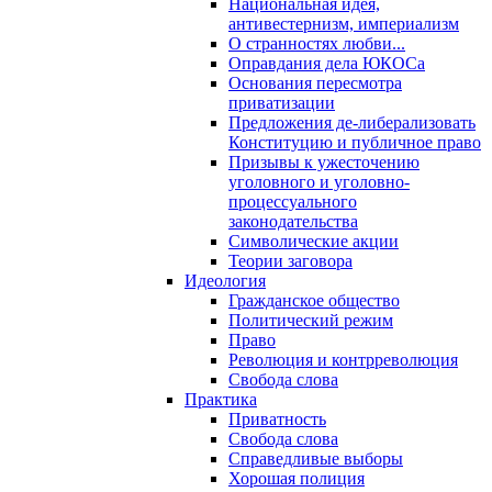
Национальная идея,
антивестернизм, империализм
О странностях любви...
Оправдания дела ЮКОСа
Основания пересмотра
приватизации
Предложения де-либерализовать
Конституцию и публичное право
Призывы к ужесточению
уголовного и уголовно-
процессуального
законодательства
Символические акции
Теории заговора
Идеология
Гражданское общество
Политический режим
Право
Революция и контрреволюция
Свобода слова
Практика
Приватность
Свобода слова
Справедливые выборы
Хорошая полиция