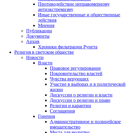
Противодействие неправомерному
антиэкстремизму
Иные государственные и общественные
действия
Мнения
Публикации
Документы
Архив
Хроники фильтрации Рунета
Религия в светском обществе
Новости
Власти
Правовое регулирование
Покровительство властей
Чувства верующих
Участие в выборах и в политической
жизни
Дискуссии о религии и власти
Дискуссии о религии и праве
Религии и карантин
Соглашения
Гонения
Административное и полицейское
вмешательство
Места для молитвы