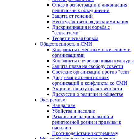
Отказ в регистрации и ликвидация
религиозных объединений
Защита от гонений
Негосударственная дискриминация
Дискриминация и борьба с
"сектантами"
Теоретическая борьба
Общественность и СМИ
Конфликты с местным населением и
организациями
Конфликты с учреждениями культуры
Защита права на свободу совести
Светские организации против "сект"
Диффамация религиозных
организаций и конфликты со СМИ
Акции в защиту нравственности
Дискуссии о религии и обществе
Экстремизм
Вандализм
Убийства и насилие
Разжигание национальной и
религиозной розни и призывы к
насилию
Противодействие экстремизму
Межконфессиональные отношения