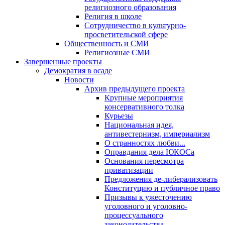
религиозного образования
Религия в школе
Сотрудничество в культурно-
просветительской сфере
Общественность и СМИ
Религиозные СМИ
Завершенные проекты
Демократия в осаде
Новости
Архив предыдущего проекта
Крупные мероприятия
консервативного толка
Курьезы
Национальная идея,
антивестернизм, империализм
О странностях любви...
Оправдания дела ЮКОСа
Основания пересмотра
приватизации
Предложения де-либерализовать
Конституцию и публичное право
Призывы к ужесточению
уголовного и уголовно-
процессуального
законодательства