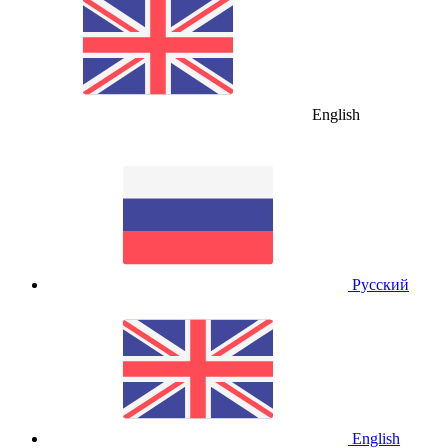
English
Русский
English