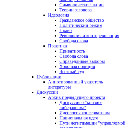
Символические акции
Теории заговора
Идеология
Гражданское общество
Политический режим
Право
Революция и контрреволюция
Свобода слова
Практика
Приватность
Свобода слова
Справедливые выборы
Хорошая полиция
Честный суд
Публикации
Аннотированный указатель
литературы
Дискуссии
Архив предыдущего проекта
Дискуссия о "кризисе
либерализма"
Идеология консерватизма
Национальная идея
Пути легитимации "управляемой