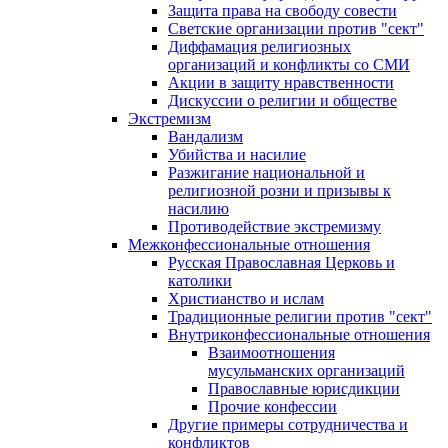
Защита права на свободу совести
Светские организации против "сект"
Диффамация религиозных
организаций и конфликты со СМИ
Акции в защиту нравственности
Дискуссии о религии и обществе
Экстремизм
Вандализм
Убийства и насилие
Разжигание национальной и
религиозной розни и призывы к
насилию
Противодействие экстремизму
Межконфессиональные отношения
Русская Православная Церковь и
католики
Христианство и ислам
Традиционные религии против "сект"
Внутриконфессиональные отношения
Взаимоотношения
мусульманских организаций
Православные юрисдикции
Прочие конфессии
Другие примеры сотрудничества и
конфликтов