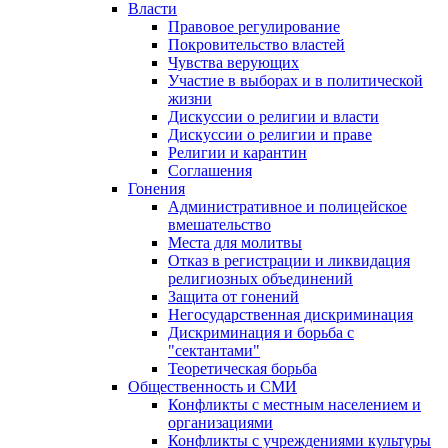
Власти
Правовое регулирование
Покровительство властей
Чувства верующих
Участие в выборах и в политической
жизни
Дискуссии о религии и власти
Дискуссии о религии и праве
Религии и карантин
Соглашения
Гонения
Административное и полицейское
вмешательство
Места для молитвы
Отказ в регистрации и ликвидация
религиозных объединений
Защита от гонений
Негосударственная дискриминация
Дискриминация и борьба с
"сектантами"
Теоретическая борьба
Общественность и СМИ
Конфликты с местным населением и
организациями
Конфликты с учреждениями культуры