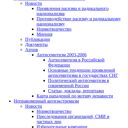
Новости
Проявления расизма и радикального
национализма
Противодействие расизму и радикальному
национализму
Нормотворчество
Мнения
Публикации
Документы
Архив
Антисемитизм 2003-2006
Антисемитизм в Российской
Федерации
Основные тенденции проявлений
антисемитизма в государствах СНГ
Политический антисемитизм в
современной России
Статьи, доклады, репортажи
Карта нападений по мотиву ненависти
Неправомерный антиэкстремизм
Новости
Нормотворчество
Преследования организаций, СМИ и
частных лиц
Избирательные кампании