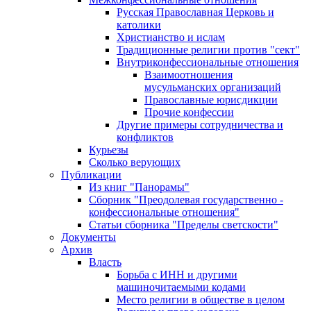
Русская Православная Церковь и
католики
Христианство и ислам
Традиционные религии против "сект"
Внутриконфессиональные отношения
Взаимоотношения
мусульманских организаций
Православные юрисдикции
Прочие конфессии
Другие примеры сотрудничества и
конфликтов
Курьезы
Сколько верующих
Публикации
Из книг "Панорамы"
Сборник "Преодолевая государственно -
конфессиональные отношения"
Статьи сборника "Пределы светскости"
Документы
Архив
Власть
Борьба с ИНН и другими
машиночитаемыми кодами
Место религии в обществе в целом