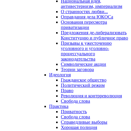
Национальная идея,
антивестернизм, империализм
О странностях любви...
Оправдания дела ЮКОСа
Основания пересмотра
приватизации
Предложения де-либерализовать
Конституцию и публичное право
Призывы к ужесточению
уголовного и уголовно-
процессуального
законодательства
Символические акции
Теории заговора
Идеология
Гражданское общество
Политический режим
Право
Революция и контрреволюция
Свобода слова
Практика
Приватность
Свобода слова
Справедливые выборы
Хорошая полиция