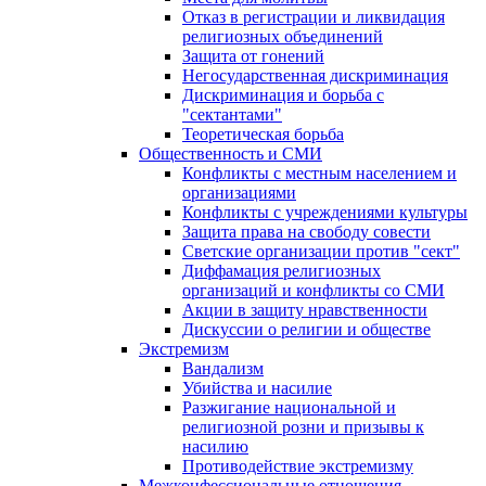
Отказ в регистрации и ликвидация
религиозных объединений
Защита от гонений
Негосударственная дискриминация
Дискриминация и борьба с
"сектантами"
Теоретическая борьба
Общественность и СМИ
Конфликты с местным населением и
организациями
Конфликты с учреждениями культуры
Защита права на свободу совести
Светские организации против "сект"
Диффамация религиозных
организаций и конфликты со СМИ
Акции в защиту нравственности
Дискуссии о религии и обществе
Экстремизм
Вандализм
Убийства и насилие
Разжигание национальной и
религиозной розни и призывы к
насилию
Противодействие экстремизму
Межконфессиональные отношения