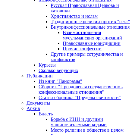
Русская Православная Церковь и
католики
Христианство и ислам
Традиционные религии против "сект"
Внутриконфессиональные отношения
Взаимоотношения
мусульманских организаций
Православные юрисдикции
Прочие конфессии
Другие примеры сотрудничества и
конфликтов
Курьезы
Сколько верующих
Публикации
Из книг "Панорамы"
Сборник "Преодолевая государственно -
конфессиональные отношения"
Статьи сборника "Пределы светскости"
Документы
Архив
Власть
Борьба с ИНН и другими
машиночитаемыми кодами
Место религии в обществе в целом