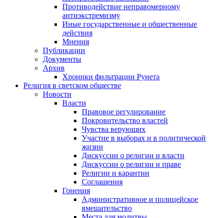
Противодействие неправомерному
антиэкстремизму
Иные государственные и общественные
действия
Мнения
Публикации
Документы
Архив
Хроники фильтрации Рунета
Религия в светском обществе
Новости
Власти
Правовое регулирование
Покровительство властей
Чувства верующих
Участие в выборах и в политической
жизни
Дискуссии о религии и власти
Дискуссии о религии и праве
Религии и карантин
Соглашения
Гонения
Административное и полицейское
вмешательство
Места для молитвы