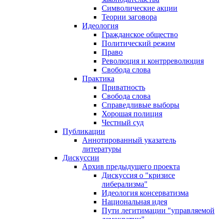
Символические акции
Теории заговора
Идеология
Гражданское общество
Политический режим
Право
Революция и контрреволюция
Свобода слова
Практика
Приватность
Свобода слова
Справедливые выборы
Хорошая полиция
Честный суд
Публикации
Аннотированный указатель
литературы
Дискуссии
Архив предыдущего проекта
Дискуссия о "кризисе
либерализма"
Идеология консерватизма
Национальная идея
Пути легитимации "управляемой