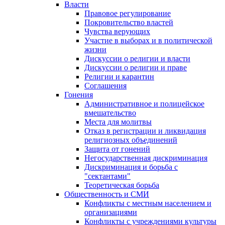
Власти
Правовое регулирование
Покровительство властей
Чувства верующих
Участие в выборах и в политической
жизни
Дискуссии о религии и власти
Дискуссии о религии и праве
Религии и карантин
Соглашения
Гонения
Административное и полицейское
вмешательство
Места для молитвы
Отказ в регистрации и ликвидация
религиозных объединений
Защита от гонений
Негосударственная дискриминация
Дискриминация и борьба с
"сектантами"
Теоретическая борьба
Общественность и СМИ
Конфликты с местным населением и
организациями
Конфликты с учреждениями культуры