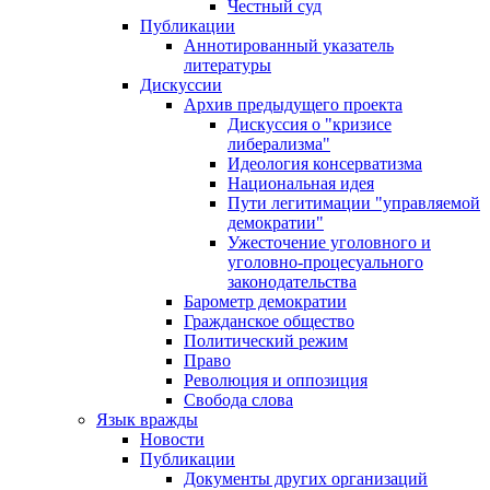
Честный суд
Публикации
Аннотированный указатель
литературы
Дискуссии
Архив предыдущего проекта
Дискуссия о "кризисе
либерализма"
Идеология консерватизма
Национальная идея
Пути легитимации "управляемой
демократии"
Ужесточение уголовного и
уголовно-процесуального
законодательства
Барометр демократии
Гражданское общество
Политический режим
Право
Революция и оппозиция
Свобода слова
Язык вражды
Новости
Публикации
Документы других организаций