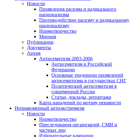
Новости
Проявления расизма и радикального
национализма
Противодействие расизму и радикальному
национализму
Нормотворчество
Мнения
Публикации
Документы
Архив
Антисемитизм 2003-2006
Антисемитизм в Российской
Федерации
Основные тенденции проявлений
антисемитизма в государствах СНГ
Политический антисемитизм в
современной России
Статьи, доклады, репортажи
Карта нападений по мотиву ненависти
Неправомерный антиэкстремизм
Новости
Нормотворчество
Преследования организаций, СМИ и
частных лиц
Избирательные кампании