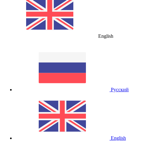
English
Русский
English