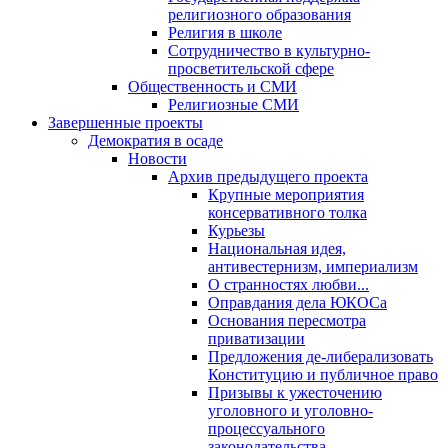
религиозного образования
Религия в школе
Сотрудничество в культурно-
просветительской сфере
Общественность и СМИ
Религиозные СМИ
Завершенные проекты
Демократия в осаде
Новости
Архив предыдущего проекта
Крупные мероприятия
консервативного толка
Курьезы
Национальная идея,
антивестернизм, империализм
О странностях любви...
Оправдания дела ЮКОСа
Основания пересмотра
приватизации
Предложения де-либерализовать
Конституцию и публичное право
Призывы к ужесточению
уголовного и уголовно-
процессуального
законодательства