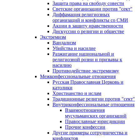
Защита права на свободу совести
Светские организации против "сект"
Диффамация религиозных
организаций и конфликты со СМИ
Акции в защиту нравственности
Дискуссии о религии и обществе
Экстремизм
Вандализм
Убийства и насилие
Разжигание национальной и
религиозной розни и призывы к
насилию
Противодействие экстремизму
Межконфессиональные отношения
Русская Православная Церковь и
католики
Христианство и ислам
Традиционные религии против "сект"
Внутриконфессиональные отношения
Взаимоотношения
мусульманских организаций
Православные юрисдикции
Прочие конфессии
Другие примеры сотрудничества и
конфликтов