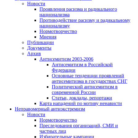
Новости
Проявления расизма и радикального
национализма
Противодействие расизму и радикальному
национализму
Нормотворчество
Мнения
Публикации
Документы
Архив
Антисемитизм 2003-2006
Антисемитизм в Российской
Федерации
Основные тенденции проявлений
антисемитизма в государствах СНГ
Политический антисемитизм в
современной России
Статьи, доклады, репортажи
Карта нападений по мотиву ненависти
Неправомерный антиэкстремизм
Новости
Нормотворчество
Преследования организаций, СМИ и
частных лиц
Избирательные кампании