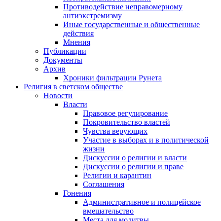
Противодействие неправомерному
антиэкстремизму
Иные государственные и общественные
действия
Мнения
Публикации
Документы
Архив
Хроники фильтрации Рунета
Религия в светском обществе
Новости
Власти
Правовое регулирование
Покровительство властей
Чувства верующих
Участие в выборах и в политической
жизни
Дискуссии о религии и власти
Дискуссии о религии и праве
Религии и карантин
Соглашения
Гонения
Административное и полицейское
вмешательство
Места для молитвы