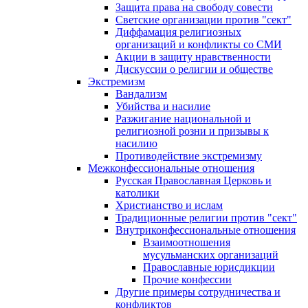
Защита права на свободу совести
Светские организации против "сект"
Диффамация религиозных
организаций и конфликты со СМИ
Акции в защиту нравственности
Дискуссии о религии и обществе
Экстремизм
Вандализм
Убийства и насилие
Разжигание национальной и
религиозной розни и призывы к
насилию
Противодействие экстремизму
Межконфессиональные отношения
Русская Православная Церковь и
католики
Христианство и ислам
Традиционные религии против "сект"
Внутриконфессиональные отношения
Взаимоотношения
мусульманских организаций
Православные юрисдикции
Прочие конфессии
Другие примеры сотрудничества и
конфликтов