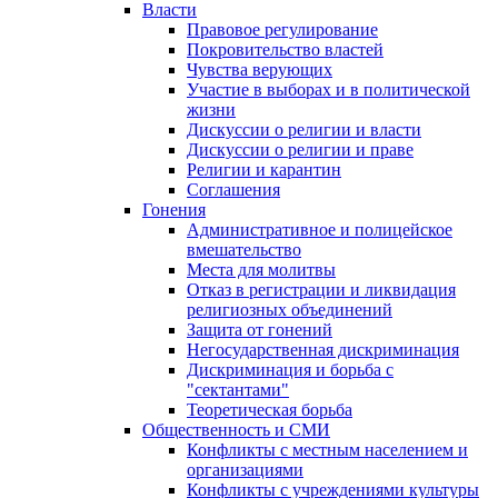
Власти
Правовое регулирование
Покровительство властей
Чувства верующих
Участие в выборах и в политической
жизни
Дискуссии о религии и власти
Дискуссии о религии и праве
Религии и карантин
Соглашения
Гонения
Административное и полицейское
вмешательство
Места для молитвы
Отказ в регистрации и ликвидация
религиозных объединений
Защита от гонений
Негосударственная дискриминация
Дискриминация и борьба с
"сектантами"
Теоретическая борьба
Общественность и СМИ
Конфликты с местным населением и
организациями
Конфликты с учреждениями культуры