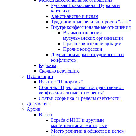
Русская Православная Церковь и
католики
Христианство и ислам
Традиционные религии против "сект"
Внутриконфессиональные отношения
Взаимоотношения
мусульманских организаций
Православные юрисдикции
Прочие конфессии
Другие примеры сотрудничества и
конфликтов
Курьезы
Сколько верующих
Публикации
Из книг "Панорамы"
Сборник "Преодолевая государственно -
конфессиональные отношения"
Статьи сборника "Пределы светскости"
Документы
Архив
Власть
Борьба с ИНН и другими
машиночитаемыми кодами
Место религии в обществе в целом