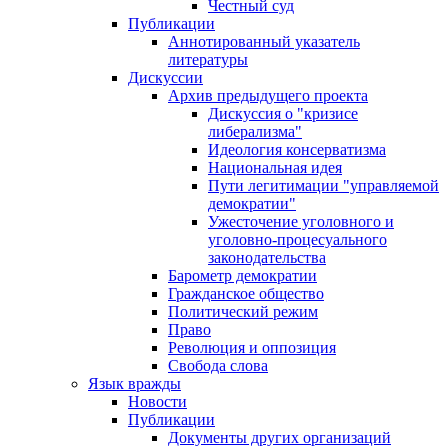
Честный суд
Публикации
Аннотированный указатель
литературы
Дискуссии
Архив предыдущего проекта
Дискуссия о "кризисе
либерализма"
Идеология консерватизма
Национальная идея
Пути легитимации "управляемой
демократии"
Ужесточение уголовного и
уголовно-процесуального
законодательства
Барометр демократии
Гражданское общество
Политический режим
Право
Революция и оппозиция
Свобода слова
Язык вражды
Новости
Публикации
Документы других организаций