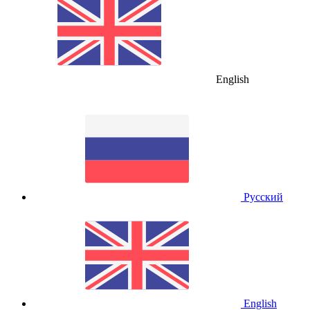
English
Русский
English