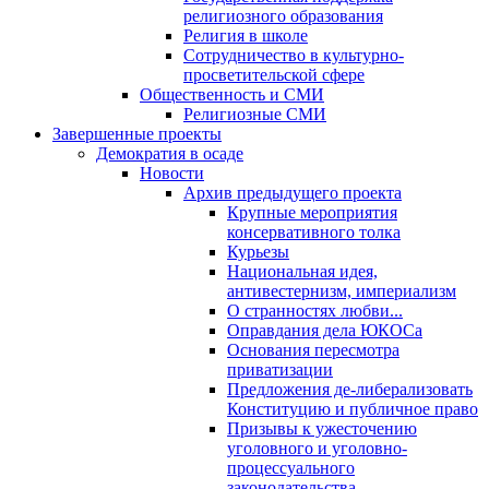
религиозного образования
Религия в школе
Сотрудничество в культурно-
просветительской сфере
Общественность и СМИ
Религиозные СМИ
Завершенные проекты
Демократия в осаде
Новости
Архив предыдущего проекта
Крупные мероприятия
консервативного толка
Курьезы
Национальная идея,
антивестернизм, империализм
О странностях любви...
Оправдания дела ЮКОСа
Основания пересмотра
приватизации
Предложения де-либерализовать
Конституцию и публичное право
Призывы к ужесточению
уголовного и уголовно-
процессуального
законодательства