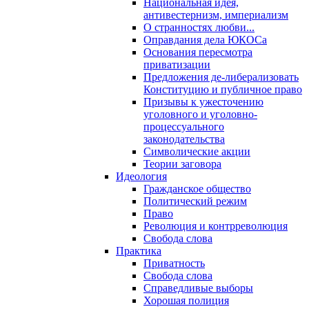
Национальная идея,
антивестернизм, империализм
О странностях любви...
Оправдания дела ЮКОСа
Основания пересмотра
приватизации
Предложения де-либерализовать
Конституцию и публичное право
Призывы к ужесточению
уголовного и уголовно-
процессуального
законодательства
Символические акции
Теории заговора
Идеология
Гражданское общество
Политический режим
Право
Революция и контрреволюция
Свобода слова
Практика
Приватность
Свобода слова
Справедливые выборы
Хорошая полиция