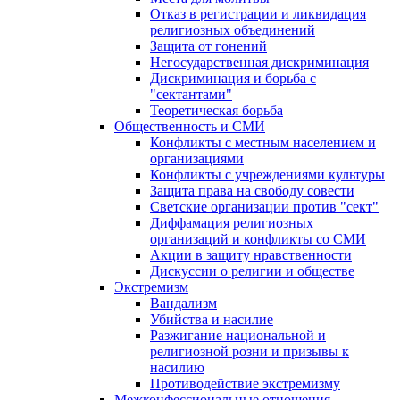
Отказ в регистрации и ликвидация
религиозных объединений
Защита от гонений
Негосударственная дискриминация
Дискриминация и борьба с
"сектантами"
Теоретическая борьба
Общественность и СМИ
Конфликты с местным населением и
организациями
Конфликты с учреждениями культуры
Защита права на свободу совести
Светские организации против "сект"
Диффамация религиозных
организаций и конфликты со СМИ
Акции в защиту нравственности
Дискуссии о религии и обществе
Экстремизм
Вандализм
Убийства и насилие
Разжигание национальной и
религиозной розни и призывы к
насилию
Противодействие экстремизму
Межконфессиональные отношения