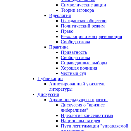
Символические акции
Теории заговора
Идеология
Гражданское общество
Политический режим
Право
Революция и контрреволюция
Свобода слова
Практика
Приватность
Свобода слова
Справедливые выборы
Хорошая полиция
Честный суд
Публикации
Аннотированный указатель
литературы
Дискуссии
Архив предыдущего проекта
Дискуссия о "кризисе
либерализма"
Идеология консерватизма
Национальная идея
Пути легитимации "управляемой