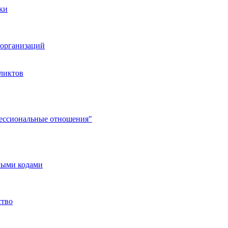
ки
организаций
ликтов
фессиональные отношения"
мыми кодами
ство