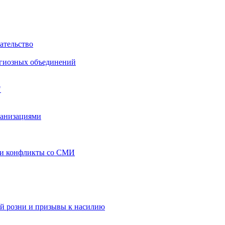
ательство
игиозных объединений
"
ганизациями
 и конфликты со СМИ
й розни и призывы к насилию