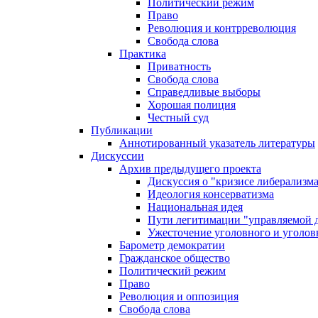
Политический режим
Право
Революция и контрреволюция
Свобода слова
Практика
Приватность
Свобода слова
Справедливые выборы
Хорошая полиция
Честный суд
Публикации
Аннотированный указатель литературы
Дискуссии
Архив предыдущего проекта
Дискуссия о "кризисе либерализм
Идеология консерватизма
Национальная идея
Пути легитимации "управляемой 
Ужесточение уголовного и уголов
Барометр демократии
Гражданское общество
Политический режим
Право
Революция и оппозиция
Свобода слова