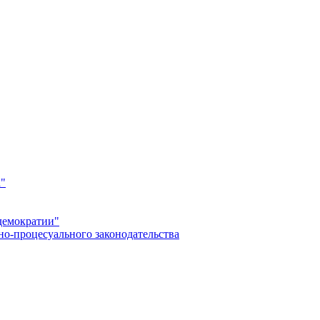
а"
демократии"
но-процесуального законодательства