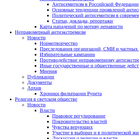
Антисемитизм в Российской Федерации
Основные тенденции проявлений антис
Политический антисемитизм в совреме
Статьи, доклады, репортажи
Карта нападений по мотиву ненависти
Неправомерный антиэкстремизм
Новости
Нормотворчество
Преследования организаций, СМИ и частных
Избирательные кампании
Противодействие неправомерному антиэкстр
Иные государственные и общественные дейст
Мнения
Публикации
Документы
Архив
Хроники фильтрации Рунета
Религия в светском обществе
Новости
Власти
Правовое регулирование
Покровительство властей
Чувства верующих
Участие в выборах и в политической ж
Дискуссии о религии и власти