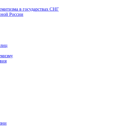
емитизма в государствах СНГ
нной России
 лиц
емизму
вия
изни