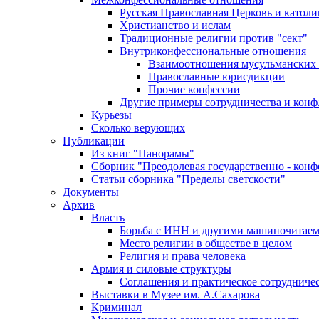
Русская Православная Церковь и католи
Христианство и ислам
Традиционные религии против "сект"
Внутриконфессиональные отношения
Взаимоотношения мусульманских 
Православные юрисдикции
Прочие конфессии
Другие примеры сотрудничества и конф
Курьезы
Сколько верующих
Публикации
Из книг "Панорамы"
Сборник "Преодолевая государственно - кон
Статьи сборника "Пределы светскости"
Документы
Архив
Власть
Борьба с ИНН и другими машиночитае
Место религии в обществе в целом
Религия и права человека
Армия и силовые структуры
Соглашения и практическое сотрудниче
Выставки в Музее им. А.Сахарова
Криминал