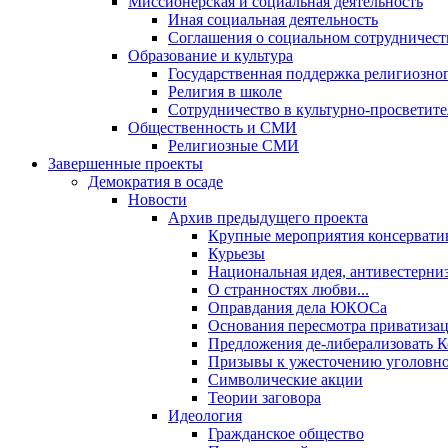
Миссионерская и социальная деятельность
Иная социальная деятельность
Соглашения о социальном сотрудничест
Образование и культура
Государственная поддержка религиозно
Религия в школе
Сотрудничество в культурно-просветите
Общественность и СМИ
Религиозные СМИ
Завершенные проекты
Демократия в осаде
Новости
Архив предыдущего проекта
Крупные мероприятия консервати
Курьезы
Национальная идея, антивестерни
О странностях любви...
Оправдания дела ЮКОСа
Основания пересмотра приватиза
Предложения де-либерализовать 
Призывы к ужесточению уголовног
Символические акции
Теории заговора
Идеология
Гражданское общество