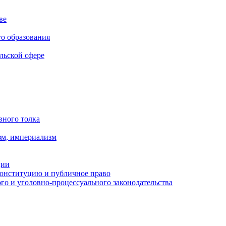
ве
го образования
льской сфере
вного толка
зм, империализм
ции
Конституцию и публичное право
о и уголовно-процессуального законодательства