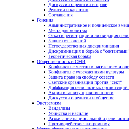
Дискуссии о религии и праве
Религии и карантин
Соглашения
Гонения
Административное и полицейское вмеш
Места для молитвы
Отказ в регистрации и ликвидация рел
Защита от гонений
Негосударственная дискриминация
Дискриминация и борьба с "сектантами
Теоретическая борьба
Общественность и СМИ
Конфликты с местным населением и ор
Конфликты с учреждениями культуры
Защита права на свободу совести
Светские организации против "сект"
Диффамация религиозных организаций
Акции в защиту нравственности
Дискуссии о религии и обществе
Экстремизм
Вандализм
Убийства и насилие
Разжигание национальной и религиозно
Противодействие экстремизму
Межконфессиональные отношения