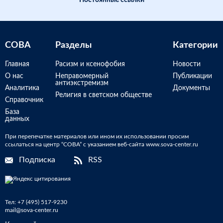
Постоянные ссылки
СОВА
Разделы
Категории
Главная
Расизм и ксенофобия
Новости
О нас
Неправомерный
Публикации
антиэкстремизм
Аналитика
Документы
Религия в светском обществе
Справочник
База
данных
При перепечатке материалов или ином их использовании просим
ссылаться на центр “СОВА” с указанием веб-сайта www.sova-center.ru
Подписка
RSS
Тел:
+7 (495) 517-9230
mail@sova-center.ru