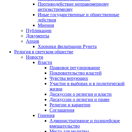
Противодействие неправомерному
антиэкстремизму
Иные государственные и общественные
действия
Мнения
Публикации
Документы
Архив
Хроники фильтрации Рунета
Религия в светском обществе
Новости
Власти
Правовое регулирование
Покровительство властей
Чувства верующих
Участие в выборах и в политической
жизни
Дискуссии о религии и власти
Дискуссии о религии и праве
Религии и карантин
Соглашения
Гонения
Административное и полицейское
вмешательство
Места для молитвы