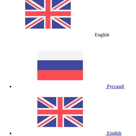
English
Русский
English