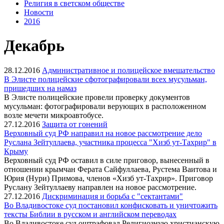
Религия в светском обществе
Новости
2016
Декабрь
28.12.2016
Административное и полицейское вмешательство
В Элисте полицейские сфотографировали всех мусульман,
пришедших на намаз
В Элисте полицейские провели проверку документов
мусульман: фотографировали верующих в расположенном
возле мечети микроавтобусе.
27.12.2016
Защита от гонений
Верховный суд РФ направил на новое рассмотрение дело
Руслана Зейтуллаева, участника процесса "Хизб ут-Тахрир" в
Крыму
Верховный суд РФ оставил в силе приговор, вынесенный в
отношении крымчан Ферата Сайфуллаева, Рустема Ваитова и
Юрия (Нури) Примова, членов «Хизб ут-Тахрир». Приговор
Руслану Зейтуллаеву направлен на новое рассмотрение.
27.12.2016
Дискриминация и борьба с "сектантами"
Во Владивостоке суд постановил конфисковать и уничтожить
тексты Библии в русском и английском переводах
Во Владивостоке суд оштрафовал Религиозную христианскую