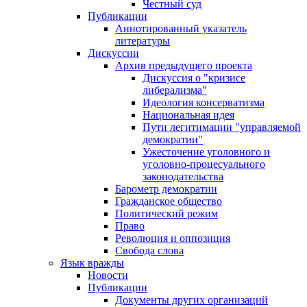
Честный суд
Публикации
Аннотированный указатель
литературы
Дискуссии
Архив предыдущего проекта
Дискуссия о "кризисе
либерализма"
Идеология консерватизма
Национальная идея
Пути легитимации "управляемой
демократии"
Ужесточение уголовного и
уголовно-процесуального
законодательства
Барометр демократии
Гражданское общество
Политический режим
Право
Революция и оппозиция
Свобода слова
Язык вражды
Новости
Публикации
Документы других организаций