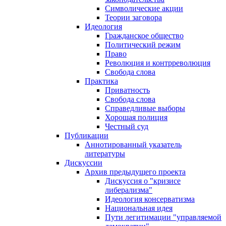
Символические акции
Теории заговора
Идеология
Гражданское общество
Политический режим
Право
Революция и контрреволюция
Свобода слова
Практика
Приватность
Свобода слова
Справедливые выборы
Хорошая полиция
Честный суд
Публикации
Аннотированный указатель
литературы
Дискуссии
Архив предыдущего проекта
Дискуссия о "кризисе
либерализма"
Идеология консерватизма
Национальная идея
Пути легитимации "управляемой