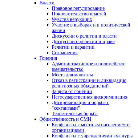
Власти
Правовое регулирование
Покровительство властей
Чувства верующих
Участие в выборах и в политической
жизни
Дискуссии о религии и власти
Дискуссии о религии и праве
Религии и карантин
Соглашения
Гонения
Административное и полицейское
вмешательство
Места для молитвы
Отказ в регистрации и ликвидация
религиозных объединений
Защита от гонений
Негосударственная дискриминация
Дискриминация и борьба с
"сектантами"
Теоретическая борьба
Общественность и СМИ
Конфликты с местным населением и
организациями
Конфликты с учреждениями культуры