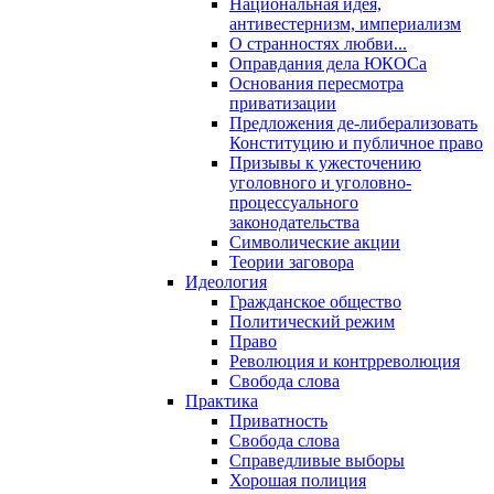
Национальная идея,
антивестернизм, империализм
О странностях любви...
Оправдания дела ЮКОСа
Основания пересмотра
приватизации
Предложения де-либерализовать
Конституцию и публичное право
Призывы к ужесточению
уголовного и уголовно-
процессуального
законодательства
Символические акции
Теории заговора
Идеология
Гражданское общество
Политический режим
Право
Революция и контрреволюция
Свобода слова
Практика
Приватность
Свобода слова
Справедливые выборы
Хорошая полиция