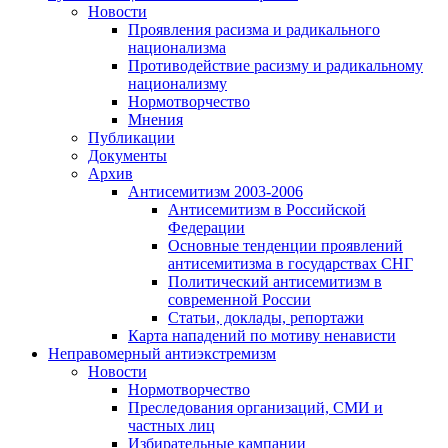
Новости
Проявления расизма и радикального
национализма
Противодействие расизму и радикальному
национализму
Нормотворчество
Мнения
Публикации
Документы
Архив
Антисемитизм 2003-2006
Антисемитизм в Российской
Федерации
Основные тенденции проявлений
антисемитизма в государствах СНГ
Политический антисемитизм в
современной России
Статьи, доклады, репортажи
Карта нападений по мотиву ненависти
Неправомерный антиэкстремизм
Новости
Нормотворчество
Преследования организаций, СМИ и
частных лиц
Избирательные кампании