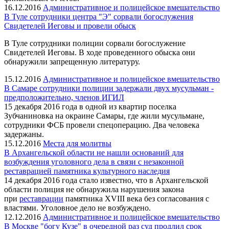
16.12.2016
Административное и полицейское вмешательство
В Туле сотрудники центра "Э" сорвали богослужения
Свидетелей Иеговы и провели обыск
В Туле сотрудники полиции сорвали богослужение
Свидетелей Иеговы. В ходе проведенного обыска они
обнаружили запрещенную литературу.
15.12.2016
Административное и полицейское вмешательство
В Самаре сотрудники полиции задержали двух мусульман -
предположительно, членов ИГИЛ
15 декабря 2016 года в одной из квартир поселка
Зубчаниновка на окраине Самары, где жили мусульмане,
сотрудники ФСБ провели спецоперацию. Два человека
задержаны.
15.12.2016
Места для молитвы
В Архангельской области не нашли оснований для
возбуждения уголовного дела в связи с незаконной
реставрацией памятника культурного наследия
14 декабря 2016 года стало известно, что в Архангельской
области полиция не обнаружила нарушения закона
при
реставрации
памятника XVIII века без согласования с
властями. Уголовное дело не возбуждено.
12.12.2016
Административное и полицейское вмешательство
В Москве "богу Кузе" в очередной раз суд продлил срок