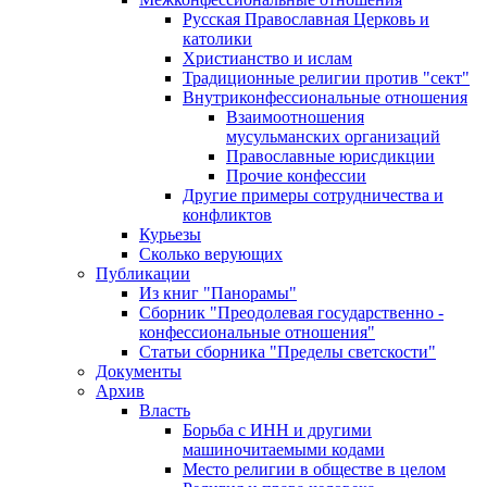
Русская Православная Церковь и
католики
Христианство и ислам
Традиционные религии против "сект"
Внутриконфессиональные отношения
Взаимоотношения
мусульманских организаций
Православные юрисдикции
Прочие конфессии
Другие примеры сотрудничества и
конфликтов
Курьезы
Сколько верующих
Публикации
Из книг "Панорамы"
Сборник "Преодолевая государственно -
конфессиональные отношения"
Статьи сборника "Пределы светскости"
Документы
Архив
Власть
Борьба с ИНН и другими
машиночитаемыми кодами
Место религии в обществе в целом