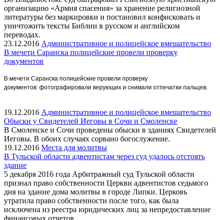
организацию «Армия спасения» за хранение религиозной
литературы без маркировки и постановил конфисковать и
уничтожить тексты Библии в русском и английском
переводах.
23.12.2016
Административное и полицейское вмешательство
В мечети Саранска полицейские провели проверку
документов
В мечети Саранска полицейские провели проверку
документов:
фотографировали верующих и снимали отпечатки пальцев.
19.12.2016
Административное и полицейское вмешательство
Обыски у Свидетелей Иеговы в Сочи и Смоленске
В Смоленске и Сочи проведены обыски в зданиях Свидетелей
Иеговы. В обоих случаях сорвано богослужение.
19.12.2016
Места для молитвы
В Тульской области адвентистам через суд удалось отстоять
здание
5 декабря 2016 года Арбитражный суд Тульской области
признал право собственности Церкви адвентистов седьмого
дня на здание дома молитвы в городе Липки. Церковь
утратила право собственности после того, как была
исключена из реестра юридических лиц за непредоставление
финансовых отчетов.