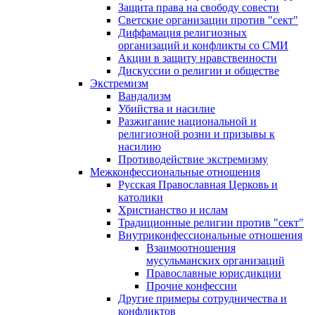
Защита права на свободу совести
Светские организации против "сект"
Диффамация религиозных
организаций и конфликты со СМИ
Акции в защиту нравственности
Дискуссии о религии и обществе
Экстремизм
Вандализм
Убийства и насилие
Разжигание национальной и
религиозной розни и призывы к
насилию
Противодействие экстремизму
Межконфессиональные отношения
Русская Православная Церковь и
католики
Христианство и ислам
Традиционные религии против "сект"
Внутриконфессиональные отношения
Взаимоотношения
мусульманских организаций
Православные юрисдикции
Прочие конфессии
Другие примеры сотрудничества и
конфликтов