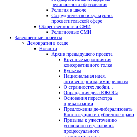
религиозного образования
Религия в школе
Сотрудничество в культурно-
просветительской сфере
Общественность и СМИ
Религиозные СМИ
Завершенные проекты
Демократия в осаде
Новости
Архив предыдущего проекта
Крупные мероприятия
консервативного толка
Курьезы
Национальная идея,
антивестернизм, империализм
О странностях любви...
Оправдания дела ЮКОСа
Основания пересмотра
приватизации
Предложения де-либерализовать
Конституцию и публичное право
Призывы к ужесточению
уголовного и уголовно-
процессуального
законодательства