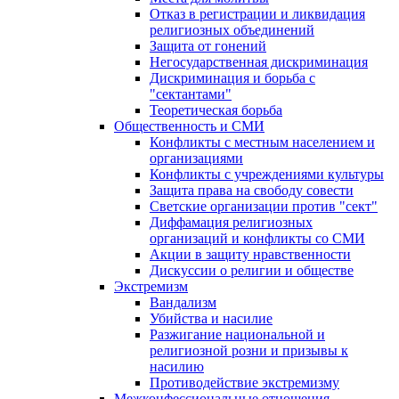
Отказ в регистрации и ликвидация
религиозных объединений
Защита от гонений
Негосударственная дискриминация
Дискриминация и борьба с
"сектантами"
Теоретическая борьба
Общественность и СМИ
Конфликты с местным населением и
организациями
Конфликты с учреждениями культуры
Защита права на свободу совести
Светские организации против "сект"
Диффамация религиозных
организаций и конфликты со СМИ
Акции в защиту нравственности
Дискуссии о религии и обществе
Экстремизм
Вандализм
Убийства и насилие
Разжигание национальной и
религиозной розни и призывы к
насилию
Противодействие экстремизму
Межконфессиональные отношения