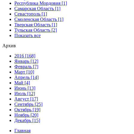
Республика Мордовия [1]
Самарская Область [1]
Севастополь [1]
Смоленская Область [1]
Тверская Область [1]
Тульская Область [2]
Показать все
Архив
2016 [168]
Январь [12]
Февраль [7]
Март [10]
Апрель [14]
Май [4]
Июнь [13]
Июль [12]
Август [17]
Сентябрь [25]
Октябрь [19]
Ноябрь [20]
Декабрь [15]
Главная