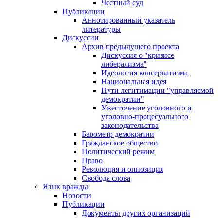
Честный суд
Публикации
Аннотированный указатель
литературы
Дискуссии
Архив предыдущего проекта
Дискуссия о "кризисе
либерализма"
Идеология консерватизма
Национальная идея
Пути легитимации "управляемой
демократии"
Ужесточение уголовного и
уголовно-процесуального
законодательства
Барометр демократии
Гражданское общество
Политический режим
Право
Революция и оппозиция
Свобода слова
Язык вражды
Новости
Публикации
Документы других организаций