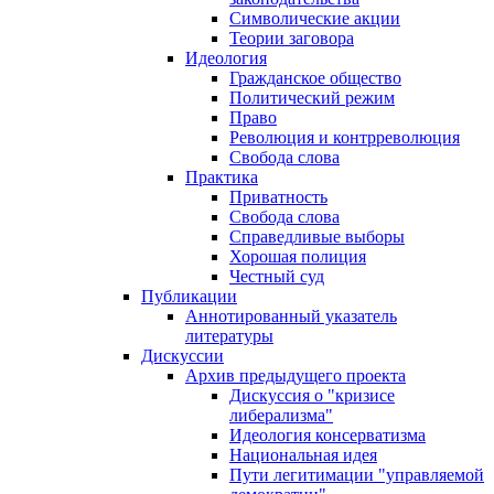
Символические акции
Теории заговора
Идеология
Гражданское общество
Политический режим
Право
Революция и контрреволюция
Свобода слова
Практика
Приватность
Свобода слова
Справедливые выборы
Хорошая полиция
Честный суд
Публикации
Аннотированный указатель
литературы
Дискуссии
Архив предыдущего проекта
Дискуссия о "кризисе
либерализма"
Идеология консерватизма
Национальная идея
Пути легитимации "управляемой