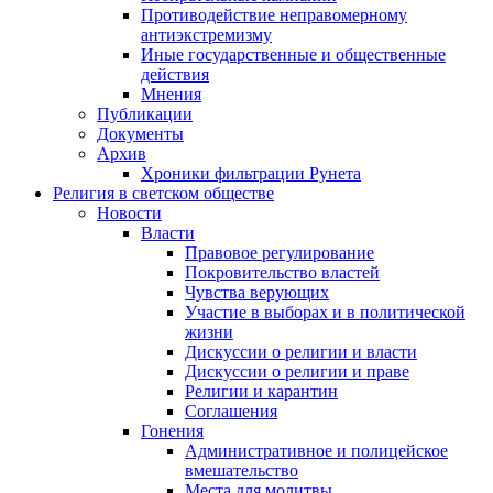
Противодействие неправомерному
антиэкстремизму
Иные государственные и общественные
действия
Мнения
Публикации
Документы
Архив
Хроники фильтрации Рунета
Религия в светском обществе
Новости
Власти
Правовое регулирование
Покровительство властей
Чувства верующих
Участие в выборах и в политической
жизни
Дискуссии о религии и власти
Дискуссии о религии и праве
Религии и карантин
Соглашения
Гонения
Административное и полицейское
вмешательство
Места для молитвы