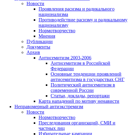
Новости
Проявления расизма и радикального
национализма
Противодействие расизму и радикальному
национализму
Нормотворчество
Мнения
Публикации
Документы
Архив
Антисемитизм 2003-2006
Антисемитизм в Российской
Федерации
Основные тенденции проявлений
антисемитизма в государствах СНГ
Политический антисемитизм в
современной России
Статьи, доклады, репортажи
Карта нападений по мотиву ненависти
Неправомерный антиэкстремизм
Новости
Нормотворчество
Преследования организаций, СМИ и
частных лиц
Избирательные кампании