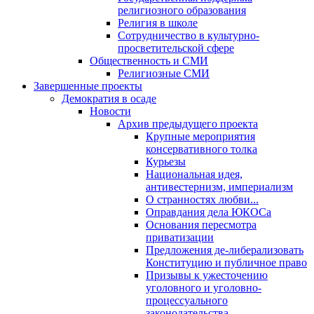
религиозного образования
Религия в школе
Сотрудничество в культурно-
просветительской сфере
Общественность и СМИ
Религиозные СМИ
Завершенные проекты
Демократия в осаде
Новости
Архив предыдущего проекта
Крупные мероприятия
консервативного толка
Курьезы
Национальная идея,
антивестернизм, империализм
О странностях любви...
Оправдания дела ЮКОСа
Основания пересмотра
приватизации
Предложения де-либерализовать
Конституцию и публичное право
Призывы к ужесточению
уголовного и уголовно-
процессуального
законодательства