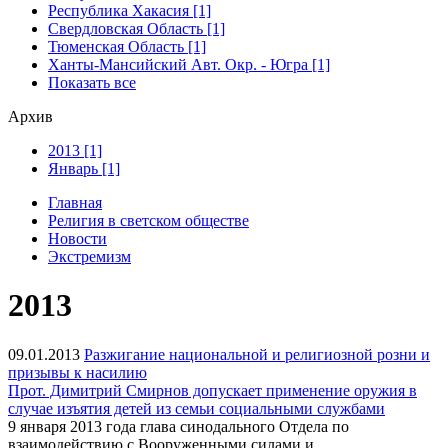
Республика Хакасия [1]
Свердловская Область [1]
Тюменская Область [1]
Ханты-Мансийский Авт. Окр. - Югра [1]
Показать все
Архив
2013 [1]
Январь [1]
Главная
Религия в светском обществе
Новости
Экстремизм
2013
09.01.2013
Разжигание национальной и религиозной розни и
призывы к насилию
Прот. Димитрий Смирнов допускает применение оружия в
случае изъятия детей из семьи социальными службами
9 января 2013 года глава синодального Отдела по
взаимодействию с Вооруженными силами и