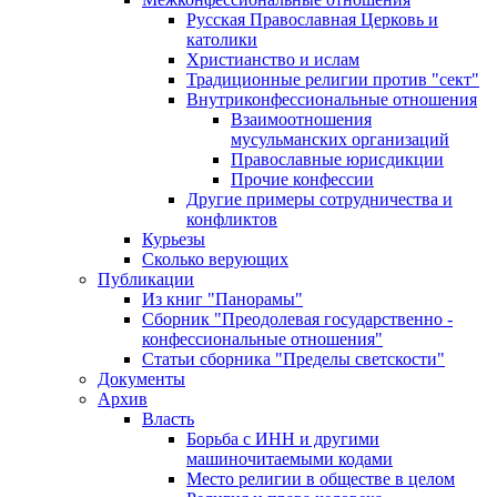
Русская Православная Церковь и
католики
Христианство и ислам
Традиционные религии против "сект"
Внутриконфессиональные отношения
Взаимоотношения
мусульманских организаций
Православные юрисдикции
Прочие конфессии
Другие примеры сотрудничества и
конфликтов
Курьезы
Сколько верующих
Публикации
Из книг "Панорамы"
Сборник "Преодолевая государственно -
конфессиональные отношения"
Статьи сборника "Пределы светскости"
Документы
Архив
Власть
Борьба с ИНН и другими
машиночитаемыми кодами
Место религии в обществе в целом