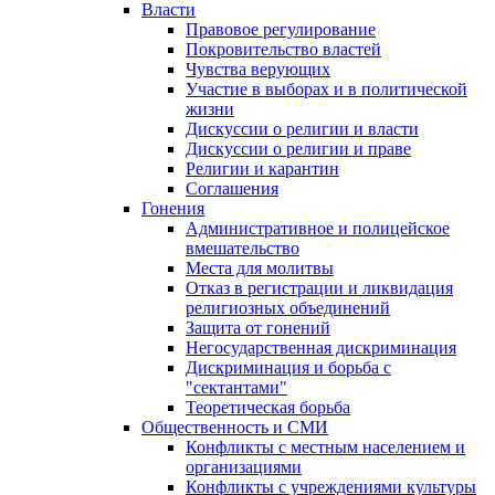
Власти
Правовое регулирование
Покровительство властей
Чувства верующих
Участие в выборах и в политической
жизни
Дискуссии о религии и власти
Дискуссии о религии и праве
Религии и карантин
Соглашения
Гонения
Административное и полицейское
вмешательство
Места для молитвы
Отказ в регистрации и ликвидация
религиозных объединений
Защита от гонений
Негосударственная дискриминация
Дискриминация и борьба с
"сектантами"
Теоретическая борьба
Общественность и СМИ
Конфликты с местным населением и
организациями
Конфликты с учреждениями культуры