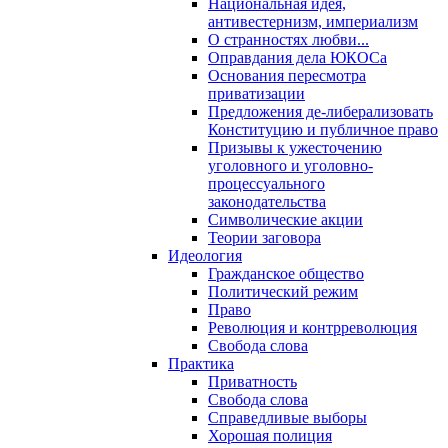
Национальная идея,
антивестернизм, империализм
О странностях любви...
Оправдания дела ЮКОСа
Основания пересмотра
приватизации
Предложения де-либерализовать
Конституцию и публичное право
Призывы к ужесточению
уголовного и уголовно-
процессуального
законодательства
Символические акции
Теории заговора
Идеология
Гражданское общество
Политический режим
Право
Революция и контрреволюция
Свобода слова
Практика
Приватность
Свобода слова
Справедливые выборы
Хорошая полиция