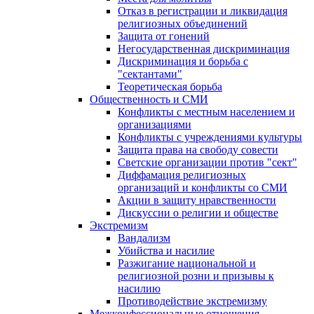
Отказ в регистрации и ликвидация
религиозных объединений
Защита от гонений
Негосударственная дискриминация
Дискриминация и борьба с
"сектантами"
Теоретическая борьба
Общественность и СМИ
Конфликты с местным населением и
организациями
Конфликты с учреждениями культуры
Защита права на свободу совести
Светские организации против "сект"
Диффамация религиозных
организаций и конфликты со СМИ
Акции в защиту нравственности
Дискуссии о религии и обществе
Экстремизм
Вандализм
Убийства и насилие
Разжигание национальной и
религиозной розни и призывы к
насилию
Противодействие экстремизму
Межконфессиональные отношения