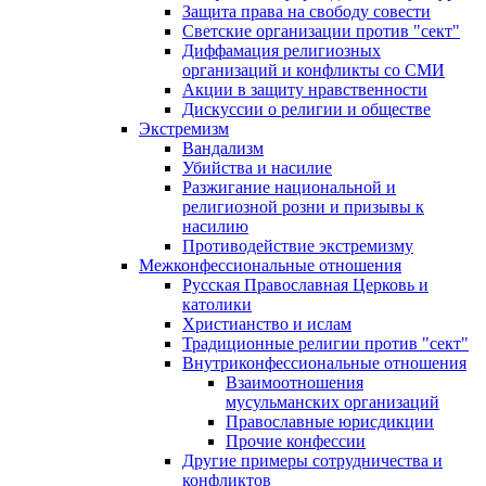
Защита права на свободу совести
Светские организации против "сект"
Диффамация религиозных
организаций и конфликты со СМИ
Акции в защиту нравственности
Дискуссии о религии и обществе
Экстремизм
Вандализм
Убийства и насилие
Разжигание национальной и
религиозной розни и призывы к
насилию
Противодействие экстремизму
Межконфессиональные отношения
Русская Православная Церковь и
католики
Христианство и ислам
Традиционные религии против "сект"
Внутриконфессиональные отношения
Взаимоотношения
мусульманских организаций
Православные юрисдикции
Прочие конфессии
Другие примеры сотрудничества и
конфликтов