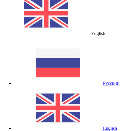
English
Русский
English