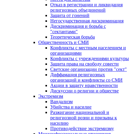
Отказ в регистрации и ликвидация
религиозных объединений
Защита от гонений
Негосударственная дискриминация
Дискриминация и борьба с
"сектантами"
Теоретическая борьба
Общественность и СМИ
Конфликты с местным населением и
организациями
Конфликты с учреждениями культуры
Защита права на свободу совести
Светские организации против "сект"
Диффамация религиозных
организаций и конфликты со СМИ
Акции в защиту нравственности
Дискуссии о религии и обществе
Экстремизм
Вандализм
Убийства и насилие
Разжигание национальной и
религиозной розни и призывы к
насилию
Противодействие экстремизму
Межконфессиональные отношения