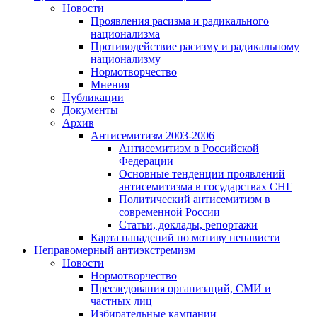
Новости
Проявления расизма и радикального
национализма
Противодействие расизму и радикальному
национализму
Нормотворчество
Мнения
Публикации
Документы
Архив
Антисемитизм 2003-2006
Антисемитизм в Российской
Федерации
Основные тенденции проявлений
антисемитизма в государствах СНГ
Политический антисемитизм в
современной России
Статьи, доклады, репортажи
Карта нападений по мотиву ненависти
Неправомерный антиэкстремизм
Новости
Нормотворчество
Преследования организаций, СМИ и
частных лиц
Избирательные кампании