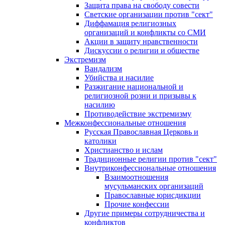
Защита права на свободу совести
Светские организации против "сект"
Диффамация религиозных
организаций и конфликты со СМИ
Акции в защиту нравственности
Дискуссии о религии и обществе
Экстремизм
Вандализм
Убийства и насилие
Разжигание национальной и
религиозной розни и призывы к
насилию
Противодействие экстремизму
Межконфессиональные отношения
Русская Православная Церковь и
католики
Христианство и ислам
Традиционные религии против "сект"
Внутриконфессиональные отношения
Взаимоотношения
мусульманских организаций
Православные юрисдикции
Прочие конфессии
Другие примеры сотрудничества и
конфликтов