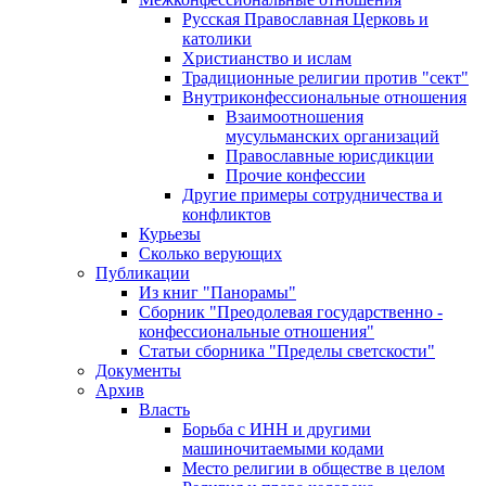
Русская Православная Церковь и
католики
Христианство и ислам
Традиционные религии против "сект"
Внутриконфессиональные отношения
Взаимоотношения
мусульманских организаций
Православные юрисдикции
Прочие конфессии
Другие примеры сотрудничества и
конфликтов
Курьезы
Сколько верующих
Публикации
Из книг "Панорамы"
Сборник "Преодолевая государственно -
конфессиональные отношения"
Статьи сборника "Пределы светскости"
Документы
Архив
Власть
Борьба с ИНН и другими
машиночитаемыми кодами
Место религии в обществе в целом