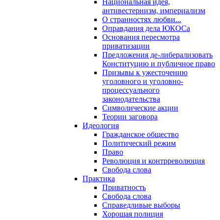
Национальная идея,
антивестернизм, империализм
О странностях любви...
Оправдания дела ЮКОСа
Основания пересмотра
приватизации
Предложения де-либерализовать
Конституцию и публичное право
Призывы к ужесточению
уголовного и уголовно-
процессуального
законодательства
Символические акции
Теории заговора
Идеология
Гражданское общество
Политический режим
Право
Революция и контрреволюция
Свобода слова
Практика
Приватность
Свобода слова
Справедливые выборы
Хорошая полиция