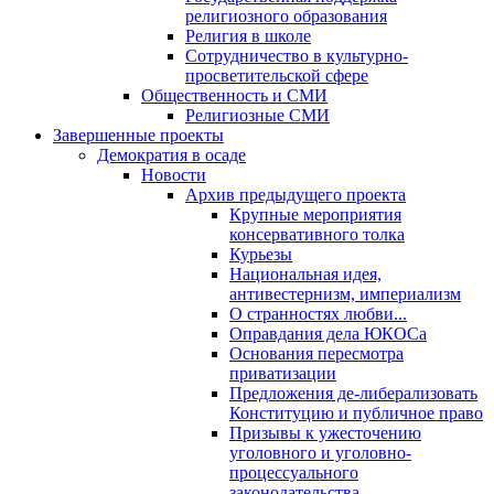
религиозного образования
Религия в школе
Сотрудничество в культурно-
просветительской сфере
Общественность и СМИ
Религиозные СМИ
Завершенные проекты
Демократия в осаде
Новости
Архив предыдущего проекта
Крупные мероприятия
консервативного толка
Курьезы
Национальная идея,
антивестернизм, империализм
О странностях любви...
Оправдания дела ЮКОСа
Основания пересмотра
приватизации
Предложения де-либерализовать
Конституцию и публичное право
Призывы к ужесточению
уголовного и уголовно-
процессуального
законодательства