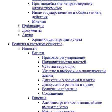
Противодействие неправомерному
антиэкстремизму
Иные государственные и общественные
действия
Мнения
Публикации
Документы
Архив
Хроники фильтрации Рунета
Религия в светском обществе
Новости
Власти
Правовое регулирование
Покровительство властей
Чувства верующих
Участие в выборах и в политической
жизни
Дискуссии о религии и власти
Дискуссии о религии и праве
Религии и карантин
Соглашения
Гонения
Административное и полицейское
вмешательство
Места для молитвы