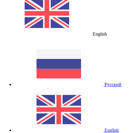
English
Русский
English