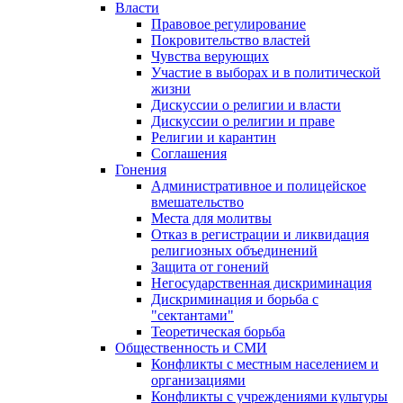
Власти
Правовое регулирование
Покровительство властей
Чувства верующих
Участие в выборах и в политической
жизни
Дискуссии о религии и власти
Дискуссии о религии и праве
Религии и карантин
Соглашения
Гонения
Административное и полицейское
вмешательство
Места для молитвы
Отказ в регистрации и ликвидация
религиозных объединений
Защита от гонений
Негосударственная дискриминация
Дискриминация и борьба с
"сектантами"
Теоретическая борьба
Общественность и СМИ
Конфликты с местным населением и
организациями
Конфликты с учреждениями культуры