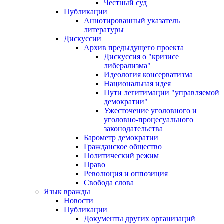
Честный суд
Публикации
Аннотированный указатель
литературы
Дискуссии
Архив предыдущего проекта
Дискуссия о "кризисе
либерализма"
Идеология консерватизма
Национальная идея
Пути легитимации "управляемой
демократии"
Ужесточение уголовного и
уголовно-процесуального
законодательства
Барометр демократии
Гражданское общество
Политический режим
Право
Революция и оппозиция
Свобода слова
Язык вражды
Новости
Публикации
Документы других организаций