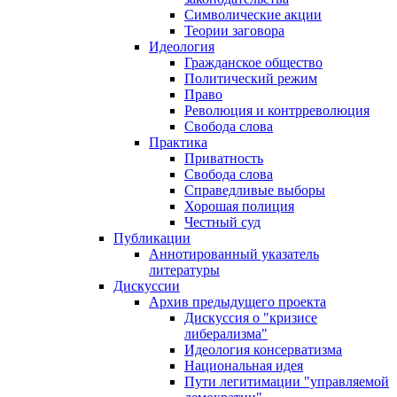
Символические акции
Теории заговора
Идеология
Гражданское общество
Политический режим
Право
Революция и контрреволюция
Свобода слова
Практика
Приватность
Свобода слова
Справедливые выборы
Хорошая полиция
Честный суд
Публикации
Аннотированный указатель
литературы
Дискуссии
Архив предыдущего проекта
Дискуссия о "кризисе
либерализма"
Идеология консерватизма
Национальная идея
Пути легитимации "управляемой