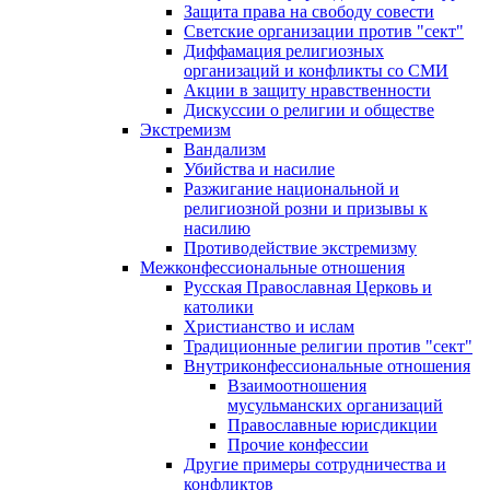
Защита права на свободу совести
Светские организации против "сект"
Диффамация религиозных
организаций и конфликты со СМИ
Акции в защиту нравственности
Дискуссии о религии и обществе
Экстремизм
Вандализм
Убийства и насилие
Разжигание национальной и
религиозной розни и призывы к
насилию
Противодействие экстремизму
Межконфессиональные отношения
Русская Православная Церковь и
католики
Христианство и ислам
Традиционные религии против "сект"
Внутриконфессиональные отношения
Взаимоотношения
мусульманских организаций
Православные юрисдикции
Прочие конфессии
Другие примеры сотрудничества и
конфликтов