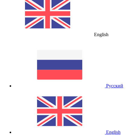
English
Русский
English