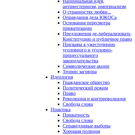
Национальная идея,
антивестернизм, империализм
О странностях любви...
Оправдания дела ЮКОСа
Основания пересмотра
приватизации
Предложения де-либерализовать
Конституцию и публичное право
Призывы к ужесточению
уголовного и уголовно-
процессуального
законодательства
Символические акции
Теории заговора
Идеология
Гражданское общество
Политический режим
Право
Революция и контрреволюция
Свобода слова
Практика
Приватность
Свобода слова
Справедливые выборы
Хорошая полиция