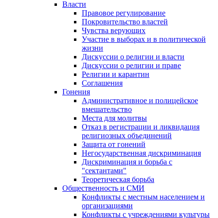
Власти
Правовое регулирование
Покровительство властей
Чувства верующих
Участие в выборах и в политической
жизни
Дискуссии о религии и власти
Дискуссии о религии и праве
Религии и карантин
Соглашения
Гонения
Административное и полицейское
вмешательство
Места для молитвы
Отказ в регистрации и ликвидация
религиозных объединений
Защита от гонений
Негосударственная дискриминация
Дискриминация и борьба с
"сектантами"
Теоретическая борьба
Общественность и СМИ
Конфликты с местным населением и
организациями
Конфликты с учреждениями культуры