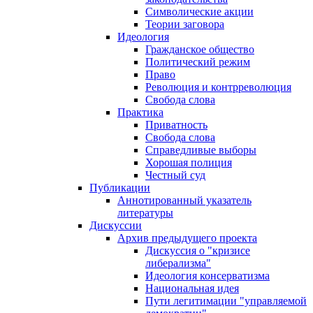
Символические акции
Теории заговора
Идеология
Гражданское общество
Политический режим
Право
Революция и контрреволюция
Свобода слова
Практика
Приватность
Свобода слова
Справедливые выборы
Хорошая полиция
Честный суд
Публикации
Аннотированный указатель
литературы
Дискуссии
Архив предыдущего проекта
Дискуссия о "кризисе
либерализма"
Идеология консерватизма
Национальная идея
Пути легитимации "управляемой