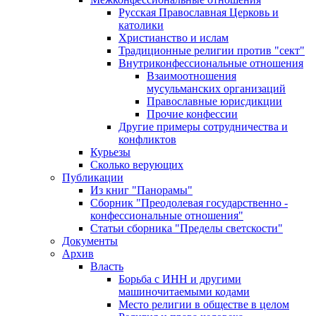
Русская Православная Церковь и
католики
Христианство и ислам
Традиционные религии против "сект"
Внутриконфессиональные отношения
Взаимоотношения
мусульманских организаций
Православные юрисдикции
Прочие конфессии
Другие примеры сотрудничества и
конфликтов
Курьезы
Сколько верующих
Публикации
Из книг "Панорамы"
Сборник "Преодолевая государственно -
конфессиональные отношения"
Статьи сборника "Пределы светскости"
Документы
Архив
Власть
Борьба с ИНН и другими
машиночитаемыми кодами
Место религии в обществе в целом