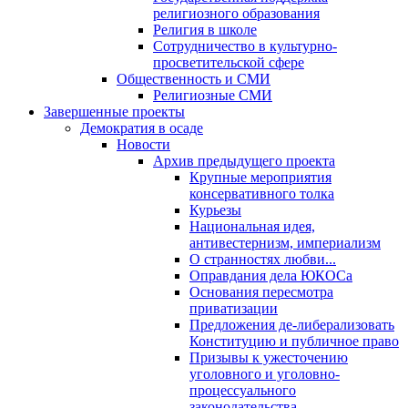
религиозного образования
Религия в школе
Сотрудничество в культурно-
просветительской сфере
Общественность и СМИ
Религиозные СМИ
Завершенные проекты
Демократия в осаде
Новости
Архив предыдущего проекта
Крупные мероприятия
консервативного толка
Курьезы
Национальная идея,
антивестернизм, империализм
О странностях любви...
Оправдания дела ЮКОСа
Основания пересмотра
приватизации
Предложения де-либерализовать
Конституцию и публичное право
Призывы к ужесточению
уголовного и уголовно-
процессуального
законодательства