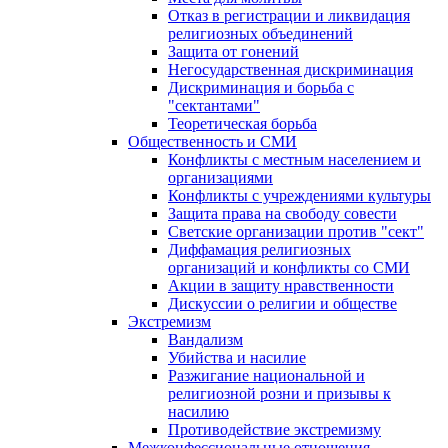
Отказ в регистрации и ликвидация
религиозных объединений
Защита от гонений
Негосударственная дискриминация
Дискриминация и борьба с
"сектантами"
Теоретическая борьба
Общественность и СМИ
Конфликты с местным населением и
организациями
Конфликты с учреждениями культуры
Защита права на свободу совести
Светские организации против "сект"
Диффамация религиозных
организаций и конфликты со СМИ
Акции в защиту нравственности
Дискуссии о религии и обществе
Экстремизм
Вандализм
Убийства и насилие
Разжигание национальной и
религиозной розни и призывы к
насилию
Противодействие экстремизму
Межконфессиональные отношения