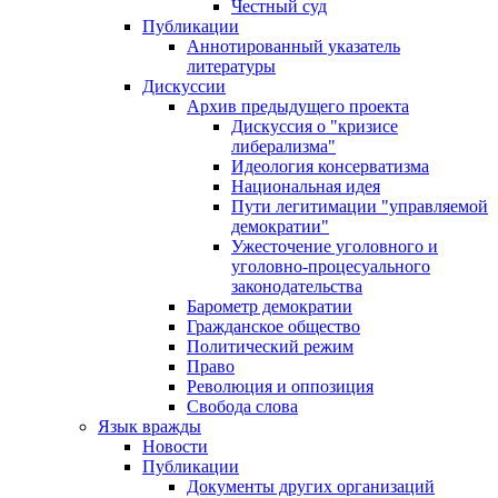
Честный суд
Публикации
Аннотированный указатель
литературы
Дискуссии
Архив предыдущего проекта
Дискуссия о "кризисе
либерализма"
Идеология консерватизма
Национальная идея
Пути легитимации "управляемой
демократии"
Ужесточение уголовного и
уголовно-процесуального
законодательства
Барометр демократии
Гражданское общество
Политический режим
Право
Революция и оппозиция
Свобода слова
Язык вражды
Новости
Публикации
Документы других организаций