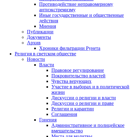
Противодействие неправомерному
антиэкстремизму
Иные государственные и общественные
действия
Мнения
Публикации
Документы
Архив
Хроники фильтрации Рунета
Религия в светском обществе
Новости
Власти
Правовое регулирование
Покровительство властей
Чувства верующих
Участие в выборах и в политической
жизни
Дискуссии о религии и власти
Дискуссии о религии и праве
Религии и карантин
Соглашения
Гонения
Административное и полицейское
вмешательство
Места для молитвы