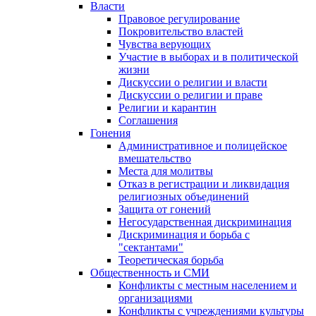
Власти
Правовое регулирование
Покровительство властей
Чувства верующих
Участие в выборах и в политической
жизни
Дискуссии о религии и власти
Дискуссии о религии и праве
Религии и карантин
Соглашения
Гонения
Административное и полицейское
вмешательство
Места для молитвы
Отказ в регистрации и ликвидация
религиозных объединений
Защита от гонений
Негосударственная дискриминация
Дискриминация и борьба с
"сектантами"
Теоретическая борьба
Общественность и СМИ
Конфликты с местным населением и
организациями
Конфликты с учреждениями культуры