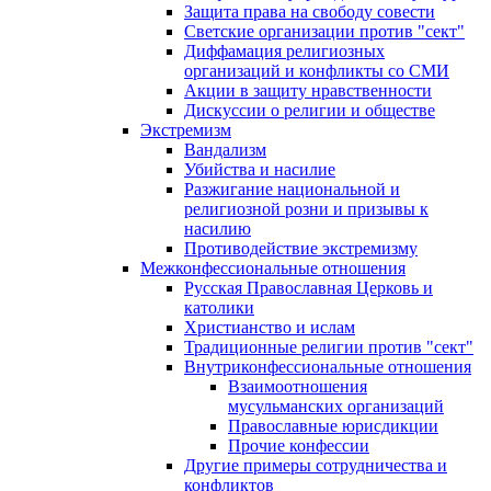
Защита права на свободу совести
Светские организации против "сект"
Диффамация религиозных
организаций и конфликты со СМИ
Акции в защиту нравственности
Дискуссии о религии и обществе
Экстремизм
Вандализм
Убийства и насилие
Разжигание национальной и
религиозной розни и призывы к
насилию
Противодействие экстремизму
Межконфессиональные отношения
Русская Православная Церковь и
католики
Христианство и ислам
Традиционные религии против "сект"
Внутриконфессиональные отношения
Взаимоотношения
мусульманских организаций
Православные юрисдикции
Прочие конфессии
Другие примеры сотрудничества и
конфликтов