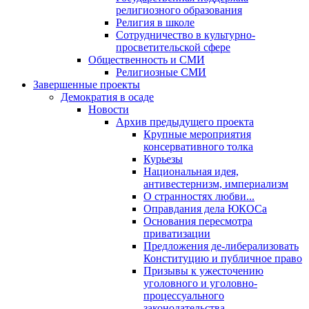
религиозного образования
Религия в школе
Сотрудничество в культурно-
просветительской сфере
Общественность и СМИ
Религиозные СМИ
Завершенные проекты
Демократия в осаде
Новости
Архив предыдущего проекта
Крупные мероприятия
консервативного толка
Курьезы
Национальная идея,
антивестернизм, империализм
О странностях любви...
Оправдания дела ЮКОСа
Основания пересмотра
приватизации
Предложения де-либерализовать
Конституцию и публичное право
Призывы к ужесточению
уголовного и уголовно-
процессуального
законодательства