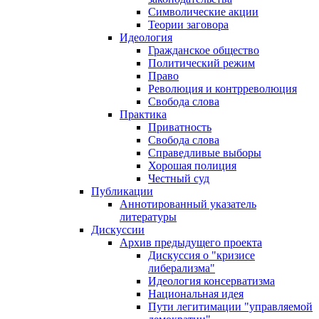
Символические акции
Теории заговора
Идеология
Гражданское общество
Политический режим
Право
Революция и контрреволюция
Свобода слова
Практика
Приватность
Свобода слова
Справедливые выборы
Хорошая полиция
Честный суд
Публикации
Аннотированный указатель
литературы
Дискуссии
Архив предыдущего проекта
Дискуссия о "кризисе
либерализма"
Идеология консерватизма
Национальная идея
Пути легитимации "управляемой