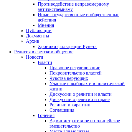
Противодействие неправомерному
антиэкстремизму
Иные государственные и общественные
действия
Мнения
Публикации
Документы
Архив
Хроники фильтрации Рунета
Религия в светском обществе
Новости
Власти
Правовое регулирование
Покровительство властей
Чувства верующих
Участие в выборах и в политической
жизни
Дискуссии о религии и власти
Дискуссии о религии и праве
Религии и карантин
Соглашения
Гонения
Административное и полицейское
вмешательство
Места для молитвы