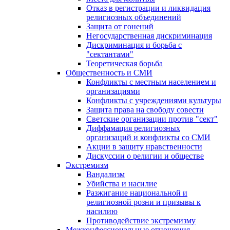
Отказ в регистрации и ликвидация
религиозных объединений
Защита от гонений
Негосударственная дискриминация
Дискриминация и борьба с
"сектантами"
Теоретическая борьба
Общественность и СМИ
Конфликты с местным населением и
организациями
Конфликты с учреждениями культуры
Защита права на свободу совести
Светские организации против "сект"
Диффамация религиозных
организаций и конфликты со СМИ
Акции в защиту нравственности
Дискуссии о религии и обществе
Экстремизм
Вандализм
Убийства и насилие
Разжигание национальной и
религиозной розни и призывы к
насилию
Противодействие экстремизму
Межконфессиональные отношения