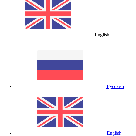
English
Русский
English