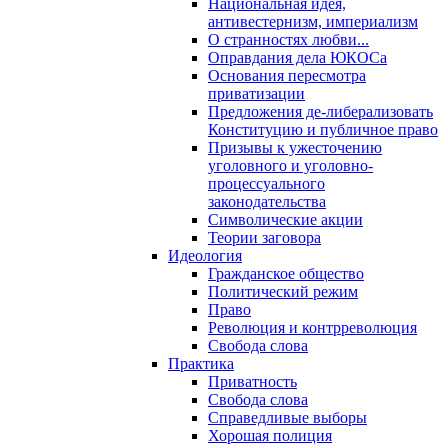
Национальная идея,
антивестернизм, империализм
О странностях любви...
Оправдания дела ЮКОСа
Основания пересмотра
приватизации
Предложения де-либерализовать
Конституцию и публичное право
Призывы к ужесточению
уголовного и уголовно-
процессуального
законодательства
Символические акции
Теории заговора
Идеология
Гражданское общество
Политический режим
Право
Революция и контрреволюция
Свобода слова
Практика
Приватность
Свобода слова
Справедливые выборы
Хорошая полиция