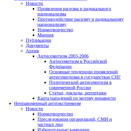
Новости
Проявления расизма и радикального
национализма
Противодействие расизму и радикальному
национализму
Нормотворчество
Мнения
Публикации
Документы
Архив
Антисемитизм 2003-2006
Антисемитизм в Российской
Федерации
Основные тенденции проявлений
антисемитизма в государствах СНГ
Политический антисемитизм в
современной России
Статьи, доклады, репортажи
Карта нападений по мотиву ненависти
Неправомерный антиэкстремизм
Новости
Нормотворчество
Преследования организаций, СМИ и
частных лиц
Избирательные кампании