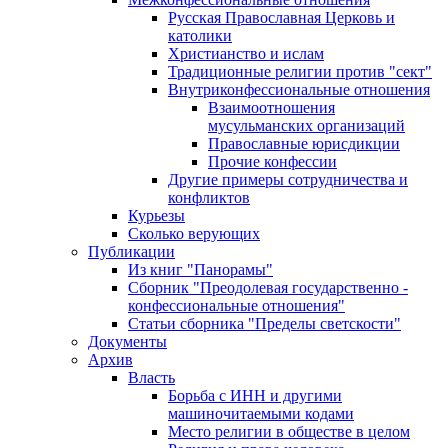
Русская Православная Церковь и
католики
Христианство и ислам
Традиционные религии против "сект"
Внутриконфессиональные отношения
Взаимоотношения
мусульманских организаций
Православные юрисдикции
Прочие конфессии
Другие примеры сотрудничества и
конфликтов
Курьезы
Сколько верующих
Публикации
Из книг "Панорамы"
Сборник "Преодолевая государственно -
конфессиональные отношения"
Статьи сборника "Пределы светскости"
Документы
Архив
Власть
Борьба с ИНН и другими
машиночитаемыми кодами
Место религии в обществе в целом