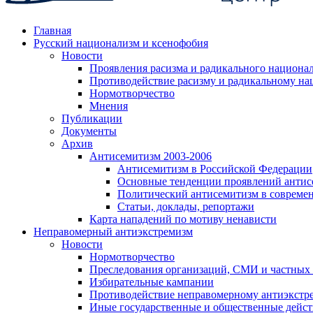
Главная
Русский национализм и ксенофобия
Новости
Проявления расизма и радикального национа
Противодействие расизму и радикальному на
Нормотворчество
Мнения
Публикации
Документы
Архив
Антисемитизм 2003-2006
Антисемитизм в Российской Федерации
Основные тенденции проявлений антис
Политический антисемитизм в совреме
Статьи, доклады, репортажи
Карта нападений по мотиву ненависти
Неправомерный антиэкстремизм
Новости
Нормотворчество
Преследования организаций, СМИ и частных
Избирательные кампании
Противодействие неправомерному антиэкстр
Иные государственные и общественные дейст