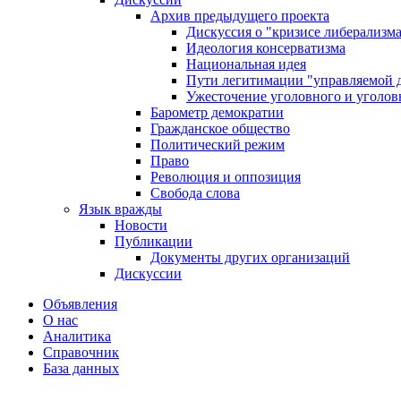
Архив предыдущего проекта
Дискуссия о "кризисе либерализм
Идеология консерватизма
Национальная идея
Пути легитимации "управляемой 
Ужесточение уголовного и уголов
Барометр демократии
Гражданское общество
Политический режим
Право
Революция и оппозиция
Свобода слова
Язык вражды
Новости
Публикации
Документы других организаций
Дискуссии
Объявления
О нас
Аналитика
Справочник
База данных