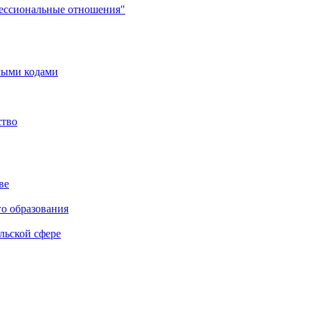
фессиональные отношения"
мыми кодами
ство
ве
го образования
льской сфере