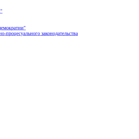
а"
демократии"
но-процесуального законодательства