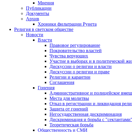
Мнения
Публикации
Документы
Архив
Хроники фильтрации Рунета
Религия в светском обществе
Новости
Власти
Правовое регулирование
Покровительство властей
Чувства верующих
Участие в выборах и в политической ж
Дискуссии о религии и власти
Дискуссии о религии и праве
Религии и карантин
Соглашения
Гонения
Административное и полицейское вмеш
Места для молитвы
Отказ в регистрации и ликвидация рел
Защита от гонений
Негосударственная дискриминация
Дискриминация и борьба с "сектантами
Теоретическая борьба
Общественность и СМИ