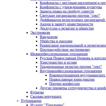
Конфликты с местным населением и ор
Конфликты с учреждениями культуры
Защита права на свободу совести
Светские организации против "сект"
Диффамация религиозных организаций
Акции в защиту нравственности
Дискуссии о религии и обществе
Экстремизм
Вандализм
Убийства и насилие
Разжигание национальной и религиозно
Противодействие экстремизму
Межконфессиональные отношения
Русская Православная Церковь и католи
Христианство и ислам
Традиционные религии против "сект"
Внутриконфессиональные отношения
Взаимоотношения мусульманских 
Православные юрисдикции
Прочие конфессии
Другие примеры сотрудничества и конф
Курьезы
Сколько верующих
Публикации
Из книг "Панорамы"