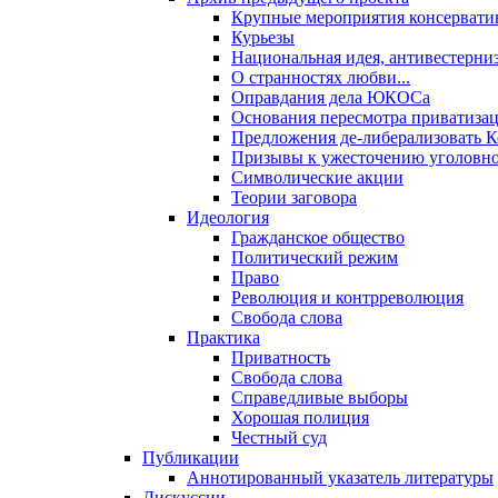
Крупные мероприятия консервати
Курьезы
Национальная идея, антивестерни
О странностях любви...
Оправдания дела ЮКОСа
Основания пересмотра приватиза
Предложения де-либерализовать 
Призывы к ужесточению уголовног
Символические акции
Теории заговора
Идеология
Гражданское общество
Политический режим
Право
Революция и контрреволюция
Свобода слова
Практика
Приватность
Свобода слова
Справедливые выборы
Хорошая полиция
Честный суд
Публикации
Аннотированный указатель литературы
Дискуссии