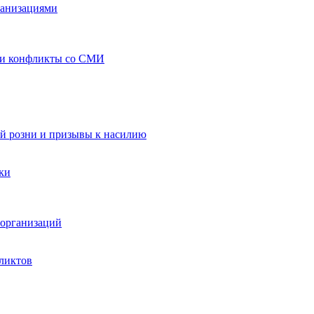
ганизациями
 и конфликты со СМИ
й розни и призывы к насилию
ки
организаций
ликтов