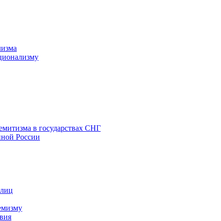
лизма
ционализму
емитизма в государствах СНГ
нной России
 лиц
емизму
вия