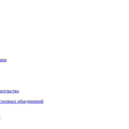
изни
ательство
игиозных объединений
"