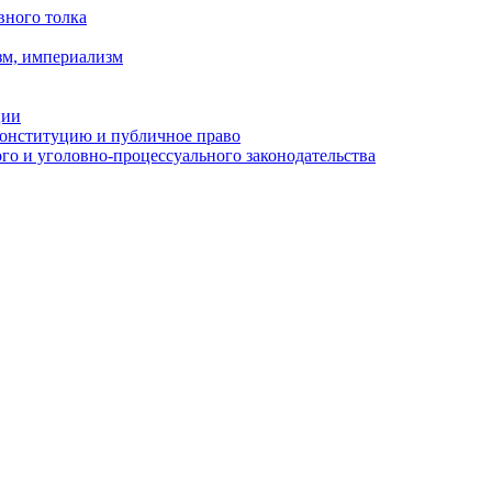
вного толка
зм, империализм
ции
Конституцию и публичное право
о и уголовно-процессуального законодательства