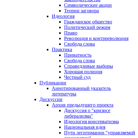
Символические акции
Теории заговора
Идеология
Гражданское общество
Политический режим
Право
Революция и контрреволюция
Свобода слова
Практика
Приватность
Свобода слова
Справедливые выборы
Хорошая полиция
Честный суд
Публикации
Аннотированный указатель
литературы
Дискуссии
Архив предыдущего проекта
Дискуссия о "кризисе
либерализма"
Идеология консерватизма
Национальная идея
Пути легитимации "управляемой