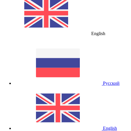
English
Русский
English