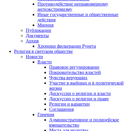
Противодействие неправомерному
антиэкстремизму
Иные государственные и общественные
действия
Мнения
Публикации
Документы
Архив
Хроники фильтрации Рунета
Религия в светском обществе
Новости
Власти
Правовое регулирование
Покровительство властей
Чувства верующих
Участие в выборах и в политической
жизни
Дискуссии о религии и власти
Дискуссии о религии и праве
Религии и карантин
Соглашения
Гонения
Административное и полицейское
вмешательство
Места для молитвы