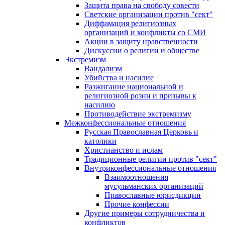
Защита права на свободу совести
Светские организации против "сект"
Диффамация религиозных
организаций и конфликты со СМИ
Акции в защиту нравственности
Дискуссии о религии и обществе
Экстремизм
Вандализм
Убийства и насилие
Разжигание национальной и
религиозной розни и призывы к
насилию
Противодействие экстремизму
Межконфессиональные отношения
Русская Православная Церковь и
католики
Христианство и ислам
Традиционные религии против "сект"
Внутриконфессиональные отношения
Взаимоотношения
мусульманских организаций
Православные юрисдикции
Прочие конфессии
Другие примеры сотрудничества и
конфликтов