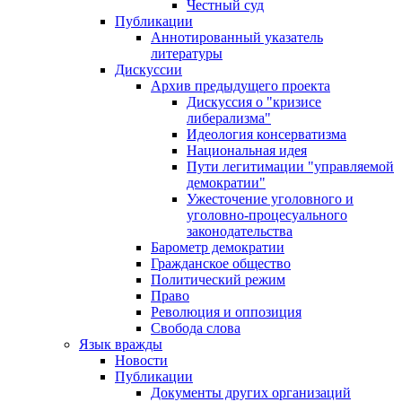
Честный суд
Публикации
Аннотированный указатель
литературы
Дискуссии
Архив предыдущего проекта
Дискуссия о "кризисе
либерализма"
Идеология консерватизма
Национальная идея
Пути легитимации "управляемой
демократии"
Ужесточение уголовного и
уголовно-процесуального
законодательства
Барометр демократии
Гражданское общество
Политический режим
Право
Революция и оппозиция
Свобода слова
Язык вражды
Новости
Публикации
Документы других организаций