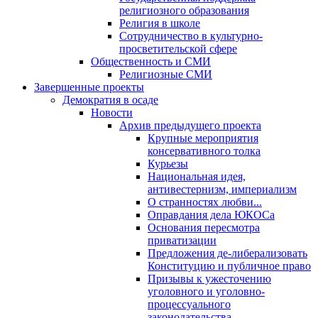
религиозного образования
Религия в школе
Сотрудничество в культурно-
просветительской сфере
Общественность и СМИ
Религиозные СМИ
Завершенные проекты
Демократия в осаде
Новости
Архив предыдущего проекта
Крупные мероприятия
консервативного толка
Курьезы
Национальная идея,
антивестернизм, империализм
О странностях любви...
Оправдания дела ЮКОСа
Основания пересмотра
приватизации
Предложения де-либерализовать
Конституцию и публичное право
Призывы к ужесточению
уголовного и уголовно-
процессуального
законодательства