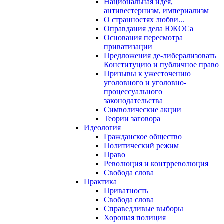
Национальная идея,
антивестернизм, империализм
О странностях любви...
Оправдания дела ЮКОСа
Основания пересмотра
приватизации
Предложения де-либерализовать
Конституцию и публичное право
Призывы к ужесточению
уголовного и уголовно-
процессуального
законодательства
Символические акции
Теории заговора
Идеология
Гражданское общество
Политический режим
Право
Революция и контрреволюция
Свобода слова
Практика
Приватность
Свобода слова
Справедливые выборы
Хорошая полиция