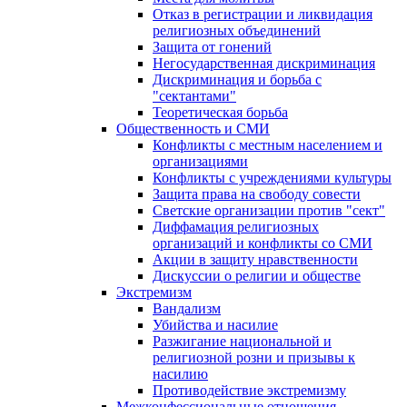
Отказ в регистрации и ликвидация
религиозных объединений
Защита от гонений
Негосударственная дискриминация
Дискриминация и борьба с
"сектантами"
Теоретическая борьба
Общественность и СМИ
Конфликты с местным населением и
организациями
Конфликты с учреждениями культуры
Защита права на свободу совести
Светские организации против "сект"
Диффамация религиозных
организаций и конфликты со СМИ
Акции в защиту нравственности
Дискуссии о религии и обществе
Экстремизм
Вандализм
Убийства и насилие
Разжигание национальной и
религиозной розни и призывы к
насилию
Противодействие экстремизму
Межконфессиональные отношения