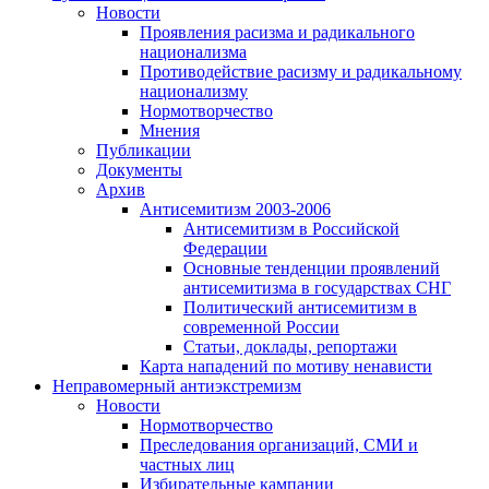
Новости
Проявления расизма и радикального
национализма
Противодействие расизму и радикальному
национализму
Нормотворчество
Мнения
Публикации
Документы
Архив
Антисемитизм 2003-2006
Антисемитизм в Российской
Федерации
Основные тенденции проявлений
антисемитизма в государствах СНГ
Политический антисемитизм в
современной России
Статьи, доклады, репортажи
Карта нападений по мотиву ненависти
Неправомерный антиэкстремизм
Новости
Нормотворчество
Преследования организаций, СМИ и
частных лиц
Избирательные кампании