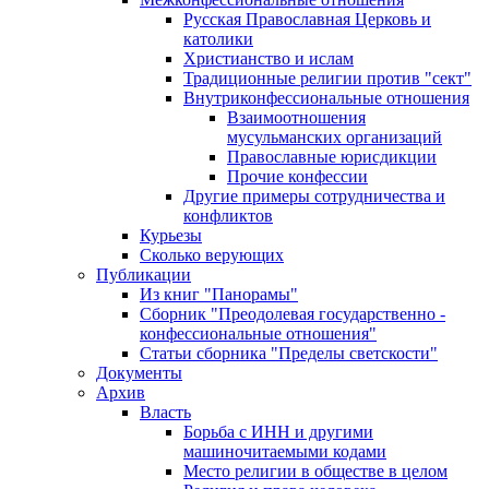
Русская Православная Церковь и
католики
Христианство и ислам
Традиционные религии против "сект"
Внутриконфессиональные отношения
Взаимоотношения
мусульманских организаций
Православные юрисдикции
Прочие конфессии
Другие примеры сотрудничества и
конфликтов
Курьезы
Сколько верующих
Публикации
Из книг "Панорамы"
Сборник "Преодолевая государственно -
конфессиональные отношения"
Статьи сборника "Пределы светскости"
Документы
Архив
Власть
Борьба с ИНН и другими
машиночитаемыми кодами
Место религии в обществе в целом