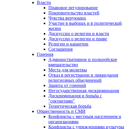
Власти
Правовое регулирование
Покровительство властей
Чувства верующих
Участие в выборах и в политической
жизни
Дискуссии о религии и власти
Дискуссии о религии и праве
Религии и карантин
Соглашения
Гонения
Административное и полицейское
вмешательство
Места для молитвы
Отказ в регистрации и ликвидация
религиозных объединений
Защита от гонений
Негосударственная дискриминация
Дискриминация и борьба с
"сектантами"
Теоретическая борьба
Общественность и СМИ
Конфликты с местным населением и
организациями
Конфликты с учреждениями культуры