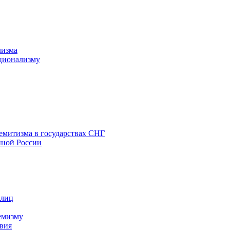
лизма
ционализму
емитизма в государствах СНГ
нной России
 лиц
емизму
вия