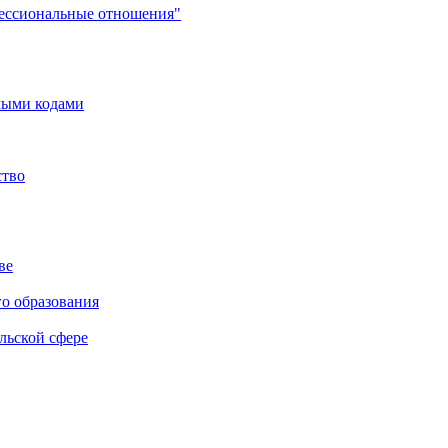
фессиональные отношения"
мыми кодами
ство
ве
го образования
льской сфере