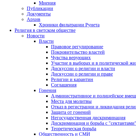
Мнения
Публикации
Документы
Архив
Хроники фильтрации Рунета
Религия в светском обществе
Новости
Власти
Правовое регулирование
Покровительство властей
Чувства верующих
Участие в выборах и в политической ж
Дискуссии о религии и власти
Дискуссии о религии и праве
Религии и карантин
Соглашения
Гонения
Административное и полицейское вмеш
Места для молитвы
Отказ в регистрации и ликвидация рел
Защита от гонений
Негосударственная дискриминация
Дискриминация и борьба с "сектантами
Теоретическая борьба
Общественность и СМИ