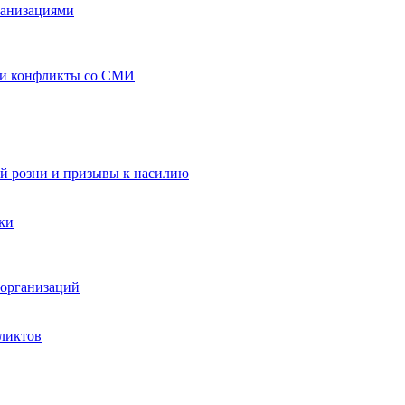
ганизациями
 и конфликты со СМИ
й розни и призывы к насилию
ки
организаций
ликтов