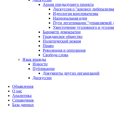
Архив предыдущего проекта
Дискуссия о "кризисе либерализм
Идеология консерватизма
Национальная идея
Пути легитимации "управляемой 
Ужесточение уголовного и уголов
Барометр демократии
Гражданское общество
Политический режим
Право
Революция и оппозиция
Свобода слова
Язык вражды
Новости
Публикации
Документы других организаций
Дискуссии
Объявления
О нас
Аналитика
Справочник
База данных