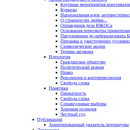
Крупные мероприятия консервати
Курьезы
Национальная идея, антивестерни
О странностях любви...
Оправдания дела ЮКОСа
Основания пересмотра приватиза
Предложения де-либерализовать 
Призывы к ужесточению уголовног
Символические акции
Теории заговора
Идеология
Гражданское общество
Политический режим
Право
Революция и контрреволюция
Свобода слова
Практика
Приватность
Свобода слова
Справедливые выборы
Хорошая полиция
Честный суд
Публикации
Аннотированный указатель литературы
Дискуссии