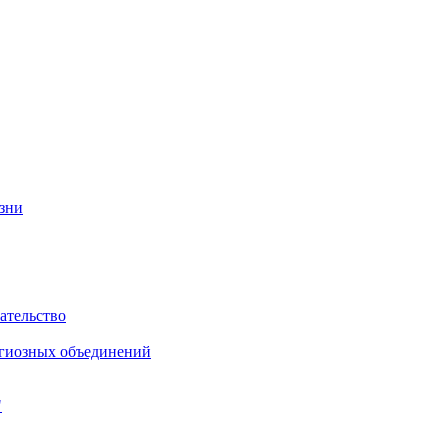
изни
ательство
игиозных объединений
"