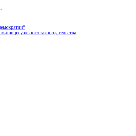
а"
демократии"
но-процесуального законодательства