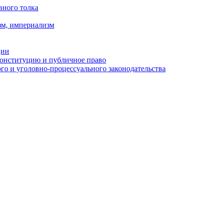
вного толка
зм, империализм
ции
Конституцию и публичное право
о и уголовно-процессуального законодательства