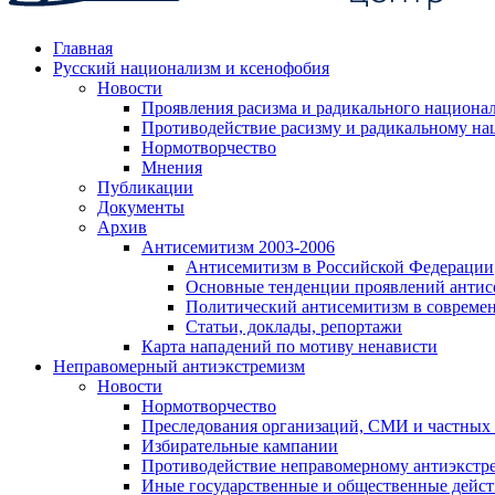
Главная
Русский национализм и ксенофобия
Новости
Проявления расизма и радикального национа
Противодействие расизму и радикальному на
Нормотворчество
Мнения
Публикации
Документы
Архив
Антисемитизм 2003-2006
Антисемитизм в Российской Федерации
Основные тенденции проявлений антис
Политический антисемитизм в совреме
Статьи, доклады, репортажи
Карта нападений по мотиву ненависти
Неправомерный антиэкстремизм
Новости
Нормотворчество
Преследования организаций, СМИ и частных
Избирательные кампании
Противодействие неправомерному антиэкстр
Иные государственные и общественные дейст