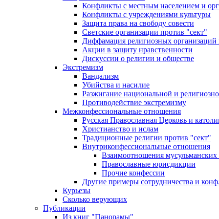
Конфликты с местным населением и ор
Конфликты с учреждениями культуры
Защита права на свободу совести
Светские организации против "сект"
Диффамация религиозных организаций
Акции в защиту нравственности
Дискуссии о религии и обществе
Экстремизм
Вандализм
Убийства и насилие
Разжигание национальной и религиозно
Противодействие экстремизму
Межконфессиональные отношения
Русская Православная Церковь и католи
Христианство и ислам
Традиционные религии против "сект"
Внутриконфессиональные отношения
Взаимоотношения мусульманских 
Православные юрисдикции
Прочие конфессии
Другие примеры сотрудничества и конф
Курьезы
Сколько верующих
Публикации
Из книг "Панорамы"