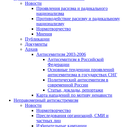
Новости
Проявления расизма и радикального
национализма
Противодействие расизму и радикальному
национализму
Нормотворчество
Мнения
Публикации
Документы
Архив
Антисемитизм 2003-2006
Антисемитизм в Российской
Федерации
Основные тенденции проявлений
антисемитизма в государствах СНГ
Политический антисемитизм в
современной России
Статьи, доклады, репортажи
Карта нападений по мотиву ненависти
Неправомерный антиэкстремизм
Новости
Нормотворчество
Преследования организаций, СМИ и
частных лиц
Избирательные кампании