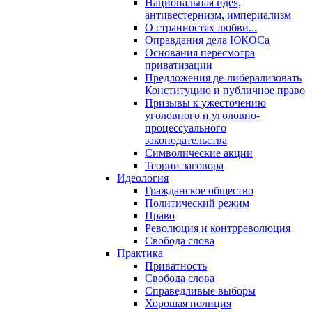
Национальная идея,
антивестернизм, империализм
О странностях любви...
Оправдания дела ЮКОСа
Основания пересмотра
приватизации
Предложения де-либерализовать
Конституцию и публичное право
Призывы к ужесточению
уголовного и уголовно-
процессуального
законодательства
Символические акции
Теории заговора
Идеология
Гражданское общество
Политический режим
Право
Революция и контрреволюция
Свобода слова
Практика
Приватность
Свобода слова
Справедливые выборы
Хорошая полиция