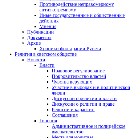
Противодействие неправомерному
антиэкстремизму
Иные государственные и общественные
действия
Мнения
Публикации
Документы
Архив
Хроники фильтрации Рунета
Религия в светском обществе
Новости
Власти
Правовое регулирование
Покровительство властей
Чувства верующих
Участие в выборах и в политической
жизни
Дискуссии о религии и власти
Дискуссии о религии и праве
Религии и карантин
Соглашения
Гонения
Административное и полицейское
вмешательство
Места для молитвы