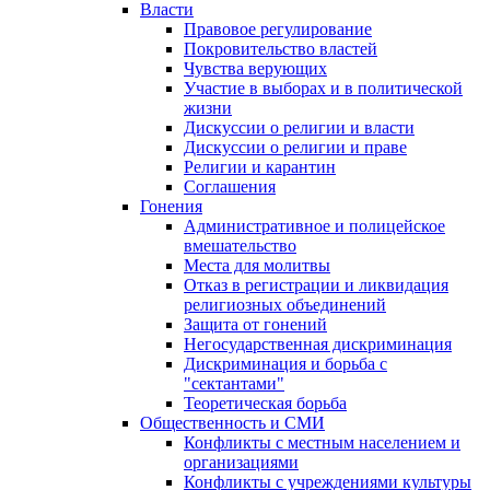
Власти
Правовое регулирование
Покровительство властей
Чувства верующих
Участие в выборах и в политической
жизни
Дискуссии о религии и власти
Дискуссии о религии и праве
Религии и карантин
Соглашения
Гонения
Административное и полицейское
вмешательство
Места для молитвы
Отказ в регистрации и ликвидация
религиозных объединений
Защита от гонений
Негосударственная дискриминация
Дискриминация и борьба с
"сектантами"
Теоретическая борьба
Общественность и СМИ
Конфликты с местным населением и
организациями
Конфликты с учреждениями культуры