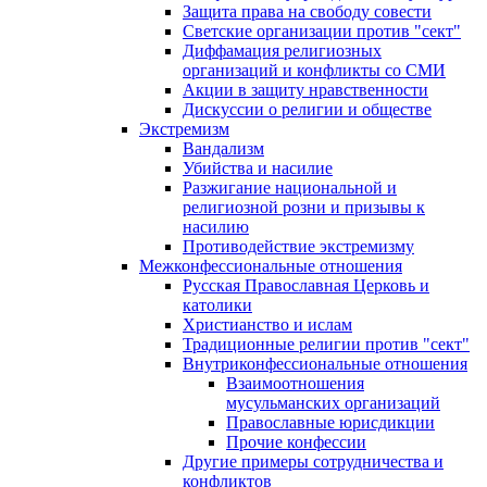
Защита права на свободу совести
Светские организации против "сект"
Диффамация религиозных
организаций и конфликты со СМИ
Акции в защиту нравственности
Дискуссии о религии и обществе
Экстремизм
Вандализм
Убийства и насилие
Разжигание национальной и
религиозной розни и призывы к
насилию
Противодействие экстремизму
Межконфессиональные отношения
Русская Православная Церковь и
католики
Христианство и ислам
Традиционные религии против "сект"
Внутриконфессиональные отношения
Взаимоотношения
мусульманских организаций
Православные юрисдикции
Прочие конфессии
Другие примеры сотрудничества и
конфликтов