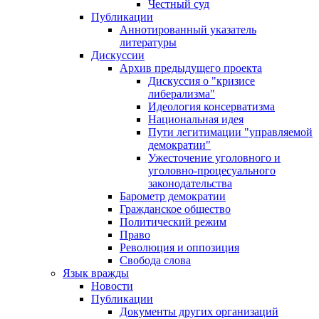
Честный суд
Публикации
Аннотированный указатель
литературы
Дискуссии
Архив предыдущего проекта
Дискуссия о "кризисе
либерализма"
Идеология консерватизма
Национальная идея
Пути легитимации "управляемой
демократии"
Ужесточение уголовного и
уголовно-процесуального
законодательства
Барометр демократии
Гражданское общество
Политический режим
Право
Революция и оппозиция
Свобода слова
Язык вражды
Новости
Публикации
Документы других организаций