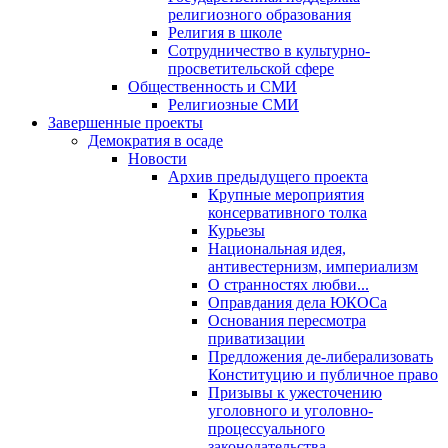
религиозного образования
Религия в школе
Сотрудничество в культурно-
просветительской сфере
Общественность и СМИ
Религиозные СМИ
Завершенные проекты
Демократия в осаде
Новости
Архив предыдущего проекта
Крупные мероприятия
консервативного толка
Курьезы
Национальная идея,
антивестернизм, империализм
О странностях любви...
Оправдания дела ЮКОСа
Основания пересмотра
приватизации
Предложения де-либерализовать
Конституцию и публичное право
Призывы к ужесточению
уголовного и уголовно-
процессуального
законодательства