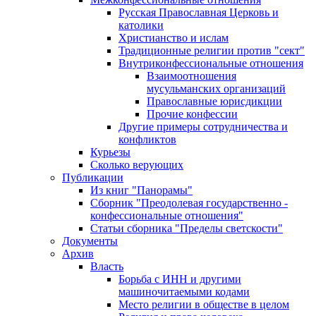
Русская Православная Церковь и
католики
Христианство и ислам
Традиционные религии против "сект"
Внутриконфессиональные отношения
Взаимоотношения
мусульманских организаций
Православные юрисдикции
Прочие конфессии
Другие примеры сотрудничества и
конфликтов
Курьезы
Сколько верующих
Публикации
Из книг "Панорамы"
Сборник "Преодолевая государственно -
конфессиональные отношения"
Статьи сборника "Пределы светскости"
Документы
Архив
Власть
Борьба с ИНН и другими
машиночитаемыми кодами
Место религии в обществе в целом