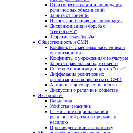
Отказ в регистрации и ликвидация
религиозных объединений
Защита от гонений
Негосударственная дискриминация
Дискриминация и борьба с
"сектантами"
Теоретическая борьба
Общественность и СМИ
Конфликты с местным населением и
организациями
Конфликты с учреждениями культуры
Защита права на свободу совести
Светские организации против "сект"
Диффамация религиозных
организаций и конфликты со СМИ
Акции в защиту нравственности
Дискуссии о религии и обществе
Экстремизм
Вандализм
Убийства и насилие
Разжигание национальной и
религиозной розни и призывы к
насилию
Противодействие экстремизму
Межконфессиональные отношения