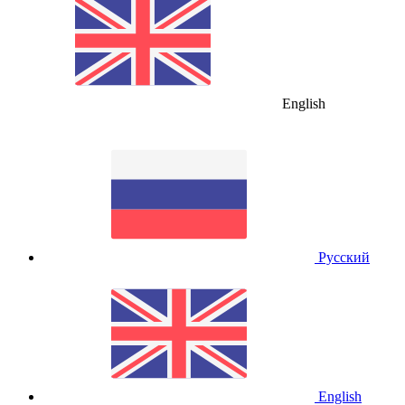
English
Русский
English