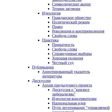
Символические акции
Теории заговора
Идеология
Гражданское общество
Политический режим
Право
Революция и контрреволюция
Свобода слова
Практика
Приватность
Свобода слова
Справедливые выборы
Хорошая полиция
Честный суд
Публикации
Аннотированный указатель
литературы
Дискуссии
Архив предыдущего проекта
Дискуссия о "кризисе
либерализма"
Идеология консерватизма
Национальная идея
Пути легитимации "управляемой