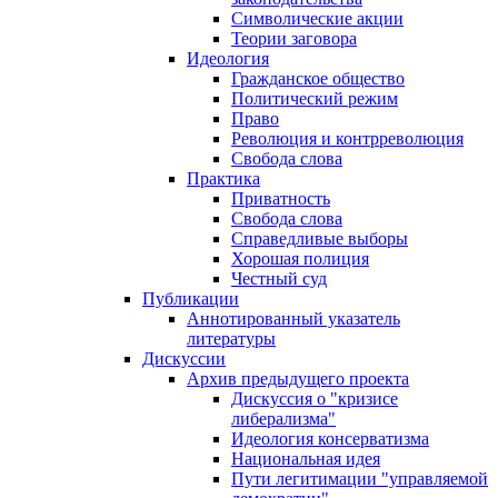
Символические акции
Теории заговора
Идеология
Гражданское общество
Политический режим
Право
Революция и контрреволюция
Свобода слова
Практика
Приватность
Свобода слова
Справедливые выборы
Хорошая полиция
Честный суд
Публикации
Аннотированный указатель
литературы
Дискуссии
Архив предыдущего проекта
Дискуссия о "кризисе
либерализма"
Идеология консерватизма
Национальная идея
Пути легитимации "управляемой