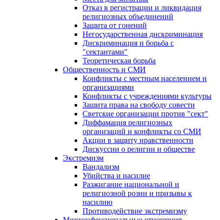
Отказ в регистрации и ликвидация
религиозных объединений
Защита от гонений
Негосударственная дискриминация
Дискриминация и борьба с
"сектантами"
Теоретическая борьба
Общественность и СМИ
Конфликты с местным населением и
организациями
Конфликты с учреждениями культуры
Защита права на свободу совести
Светские организации против "сект"
Диффамация религиозных
организаций и конфликты со СМИ
Акции в защиту нравственности
Дискуссии о религии и обществе
Экстремизм
Вандализм
Убийства и насилие
Разжигание национальной и
религиозной розни и призывы к
насилию
Противодействие экстремизму
Межконфессиональные отношения