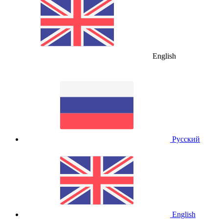
English
Русский
English