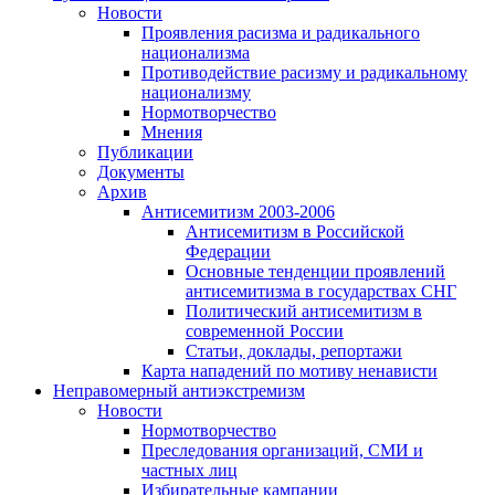
Новости
Проявления расизма и радикального
национализма
Противодействие расизму и радикальному
национализму
Нормотворчество
Мнения
Публикации
Документы
Архив
Антисемитизм 2003-2006
Антисемитизм в Российской
Федерации
Основные тенденции проявлений
антисемитизма в государствах СНГ
Политический антисемитизм в
современной России
Статьи, доклады, репортажи
Карта нападений по мотиву ненависти
Неправомерный антиэкстремизм
Новости
Нормотворчество
Преследования организаций, СМИ и
частных лиц
Избирательные кампании