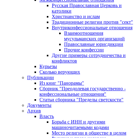
Русская Православная Церковь и
католики
Христианство и ислам
Традиционные религии против "сект"
Внутриконфессиональные отношения
Взаимоотношения
мусульманских организаций
Православные юрисдикции
Прочие конфессии
Другие примеры сотрудничества и
конфликтов
Курьезы
Сколько верующих
Публикации
Из книг "Панорамы"
Сборник "Преодолевая государственно -
конфессиональные отношения"
Статьи сборника "Пределы светскости"
Документы
Архив
Власть
Борьба с ИНН и другими
машиночитаемыми кодами
Место религии в обществе в целом