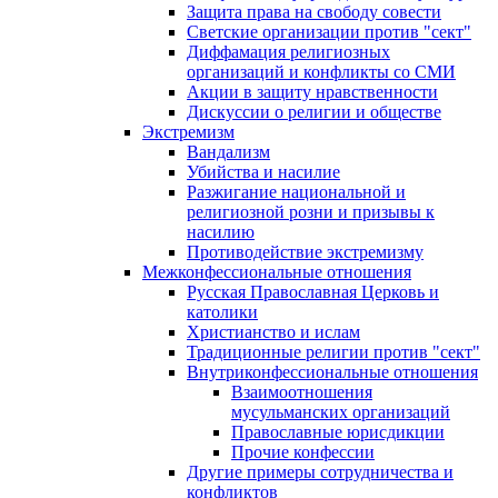
Защита права на свободу совести
Светские организации против "сект"
Диффамация религиозных
организаций и конфликты со СМИ
Акции в защиту нравственности
Дискуссии о религии и обществе
Экстремизм
Вандализм
Убийства и насилие
Разжигание национальной и
религиозной розни и призывы к
насилию
Противодействие экстремизму
Межконфессиональные отношения
Русская Православная Церковь и
католики
Христианство и ислам
Традиционные религии против "сект"
Внутриконфессиональные отношения
Взаимоотношения
мусульманских организаций
Православные юрисдикции
Прочие конфессии
Другие примеры сотрудничества и
конфликтов