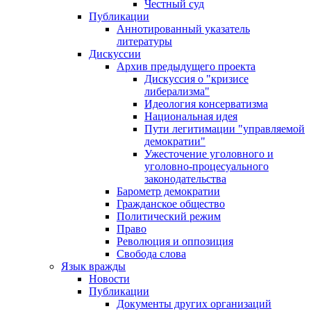
Честный суд
Публикации
Аннотированный указатель
литературы
Дискуссии
Архив предыдущего проекта
Дискуссия о "кризисе
либерализма"
Идеология консерватизма
Национальная идея
Пути легитимации "управляемой
демократии"
Ужесточение уголовного и
уголовно-процесуального
законодательства
Барометр демократии
Гражданское общество
Политический режим
Право
Революция и оппозиция
Свобода слова
Язык вражды
Новости
Публикации
Документы других организаций