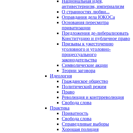
Национальная идея,
антивестернизм, империализм
О странностях любви...
Оправдания дела ЮКОСа
Основания пересмотра
приватизации
Предложения де-либерализовать
Конституцию и публичное право
Призывы к ужесточению
уголовного и уголовно-
процессуального
законодательства
Символические акции
Теории заговора
Идеология
Гражданское общество
Политический режим
Право
Революция и контрреволюция
Свобода слова
Практика
Приватность
Свобода слова
Справедливые выборы
Хорошая полиция