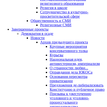
религиозного образования
Религия в школе
Сотрудничество в культурно-
просветительской сфере
Общественность и СМИ
Религиозные СМИ
Завершенные проекты
Демократия в осаде
Новости
Архив предыдущего проекта
Крупные мероприятия
консервативного толка
Курьезы
Национальная идея,
антивестернизм, империализм
О странностях любви...
Оправдания дела ЮКОСа
Основания пересмотра
приватизации
Предложения де-либерализовать
Конституцию и публичное право
Призывы к ужесточению
уголовного и уголовно-
процессуального
законодательства