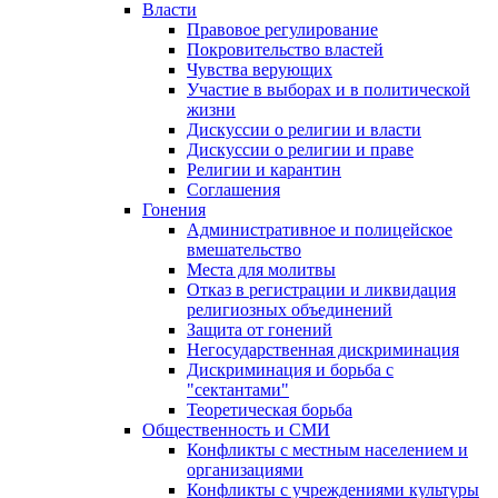
Власти
Правовое регулирование
Покровительство властей
Чувства верующих
Участие в выборах и в политической
жизни
Дискуссии о религии и власти
Дискуссии о религии и праве
Религии и карантин
Соглашения
Гонения
Административное и полицейское
вмешательство
Места для молитвы
Отказ в регистрации и ликвидация
религиозных объединений
Защита от гонений
Негосударственная дискриминация
Дискриминация и борьба с
"сектантами"
Теоретическая борьба
Общественность и СМИ
Конфликты с местным населением и
организациями
Конфликты с учреждениями культуры