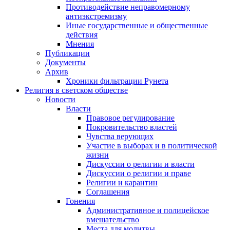
Противодействие неправомерному
антиэкстремизму
Иные государственные и общественные
действия
Мнения
Публикации
Документы
Архив
Хроники фильтрации Рунета
Религия в светском обществе
Новости
Власти
Правовое регулирование
Покровительство властей
Чувства верующих
Участие в выборах и в политической
жизни
Дискуссии о религии и власти
Дискуссии о религии и праве
Религии и карантин
Соглашения
Гонения
Административное и полицейское
вмешательство
Места для молитвы