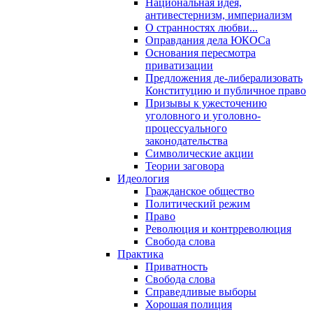
Национальная идея,
антивестернизм, империализм
О странностях любви...
Оправдания дела ЮКОСа
Основания пересмотра
приватизации
Предложения де-либерализовать
Конституцию и публичное право
Призывы к ужесточению
уголовного и уголовно-
процессуального
законодательства
Символические акции
Теории заговора
Идеология
Гражданское общество
Политический режим
Право
Революция и контрреволюция
Свобода слова
Практика
Приватность
Свобода слова
Справедливые выборы
Хорошая полиция