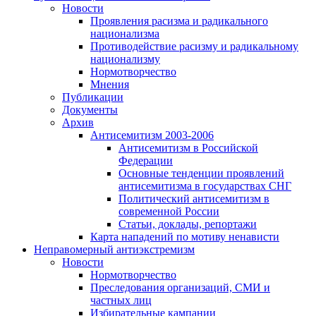
Новости
Проявления расизма и радикального
национализма
Противодействие расизму и радикальному
национализму
Нормотворчество
Мнения
Публикации
Документы
Архив
Антисемитизм 2003-2006
Антисемитизм в Российской
Федерации
Основные тенденции проявлений
антисемитизма в государствах СНГ
Политический антисемитизм в
современной России
Статьи, доклады, репортажи
Карта нападений по мотиву ненависти
Неправомерный антиэкстремизм
Новости
Нормотворчество
Преследования организаций, СМИ и
частных лиц
Избирательные кампании