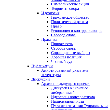
Символические акции
Теории заговора
Идеология
Гражданское общество
Политический режим
Право
Революция и контрреволюция
Свобода слова
Практика
Приватность
Свобода слова
Справедливые выборы
Хорошая полиция
Честный суд
Публикации
Аннотированный указатель
литературы
Дискуссии
Архив предыдущего проекта
Дискуссия о "кризисе
либерализма"
Идеология консерватизма
Национальная идея
Пути легитимации "управляемой