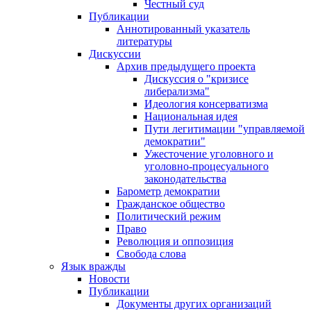
Честный суд
Публикации
Аннотированный указатель
литературы
Дискуссии
Архив предыдущего проекта
Дискуссия о "кризисе
либерализма"
Идеология консерватизма
Национальная идея
Пути легитимации "управляемой
демократии"
Ужесточение уголовного и
уголовно-процесуального
законодательства
Барометр демократии
Гражданское общество
Политический режим
Право
Революция и оппозиция
Свобода слова
Язык вражды
Новости
Публикации
Документы других организаций