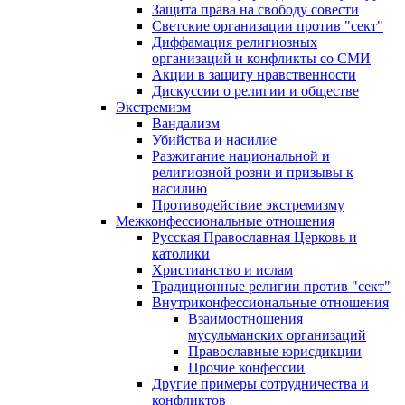
Защита права на свободу совести
Светские организации против "сект"
Диффамация религиозных
организаций и конфликты со СМИ
Акции в защиту нравственности
Дискуссии о религии и обществе
Экстремизм
Вандализм
Убийства и насилие
Разжигание национальной и
религиозной розни и призывы к
насилию
Противодействие экстремизму
Межконфессиональные отношения
Русская Православная Церковь и
католики
Христианство и ислам
Традиционные религии против "сект"
Внутриконфессиональные отношения
Взаимоотношения
мусульманских организаций
Православные юрисдикции
Прочие конфессии
Другие примеры сотрудничества и
конфликтов