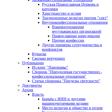
Русская Православная Церковь и
католики
Христианство и ислам
Традиционные религии против "сект"
Внутриконфессиональные отношения
Взаимоотношения
мусульманских организаций
Православные юрисдикции
Прочие конфессии
Другие примеры сотрудничества и
конфликтов
Курьезы
Сколько верующих
Публикации
Из книг "Панорамы"
Сборник "Преодолевая государственно -
конфессиональные отношения"
Статьи сборника "Пределы светскости"
Документы
Архив
Власть
Борьба с ИНН и другими
машиночитаемыми кодами
Место религии в обществе в целом