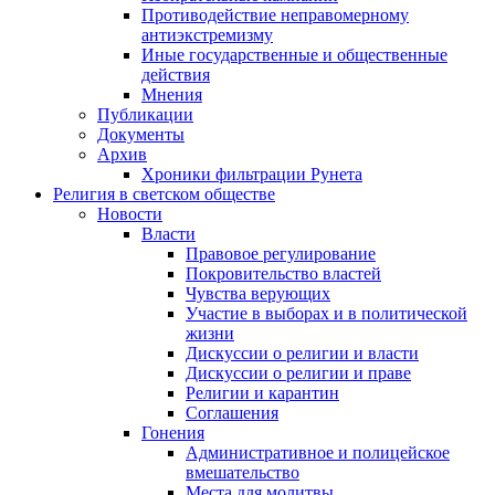
Противодействие неправомерному
антиэкстремизму
Иные государственные и общественные
действия
Мнения
Публикации
Документы
Архив
Хроники фильтрации Рунета
Религия в светском обществе
Новости
Власти
Правовое регулирование
Покровительство властей
Чувства верующих
Участие в выборах и в политической
жизни
Дискуссии о религии и власти
Дискуссии о религии и праве
Религии и карантин
Соглашения
Гонения
Административное и полицейское
вмешательство
Места для молитвы