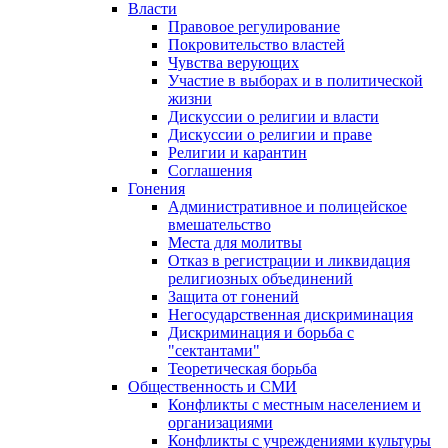
Власти
Правовое регулирование
Покровительство властей
Чувства верующих
Участие в выборах и в политической
жизни
Дискуссии о религии и власти
Дискуссии о религии и праве
Религии и карантин
Соглашения
Гонения
Административное и полицейское
вмешательство
Места для молитвы
Отказ в регистрации и ликвидация
религиозных объединений
Защита от гонений
Негосударственная дискриминация
Дискриминация и борьба с
"сектантами"
Теоретическая борьба
Общественность и СМИ
Конфликты с местным населением и
организациями
Конфликты с учреждениями культуры