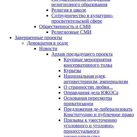
религиозного образования
Религия в школе
Сотрудничество в культурно-
просветительской сфере
Общественность и СМИ
Религиозные СМИ
Завершенные проекты
Демократия в осаде
Новости
Архив предыдущего проекта
Крупные мероприятия
консервативного толка
Курьезы
Национальная идея,
антивестернизм, империализм
О странностях любви...
Оправдания дела ЮКОСа
Основания пересмотра
приватизации
Предложения де-либерализовать
Конституцию и публичное право
Призывы к ужесточению
уголовного и уголовно-
процессуального
законодательства