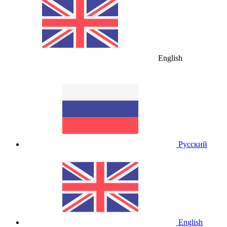
English
Русский
English