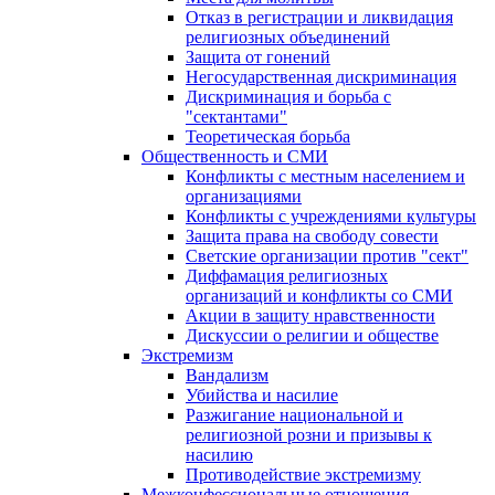
Отказ в регистрации и ликвидация
религиозных объединений
Защита от гонений
Негосударственная дискриминация
Дискриминация и борьба с
"сектантами"
Теоретическая борьба
Общественность и СМИ
Конфликты с местным населением и
организациями
Конфликты с учреждениями культуры
Защита права на свободу совести
Светские организации против "сект"
Диффамация религиозных
организаций и конфликты со СМИ
Акции в защиту нравственности
Дискуссии о религии и обществе
Экстремизм
Вандализм
Убийства и насилие
Разжигание национальной и
религиозной розни и призывы к
насилию
Противодействие экстремизму
Межконфессиональные отношения