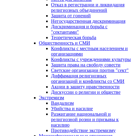
Отказ в регистрации и ликвидация
религиозных объединений
Защита от гонений
Негосударственная дискриминация
Дискриминация и борьба с
"сектантами"
Теоретическая борьба
Общественность и СМИ
Конфликты с местным населением и
организациями
Конфликты с учреждениями культуры
Защита права на свободу совести
Светские организации против "сект"
Диффамация религиозных
организаций и конфликты со СМИ
Акции в защиту нравственности
Дискуссии о религии и обществе
Экстремизм
Вандализм
Убийства и насилие
Разжигание национальной и
религиозной розни и призывы к
насилию
Противодействие экстремизму
Межконфессиональные отношения