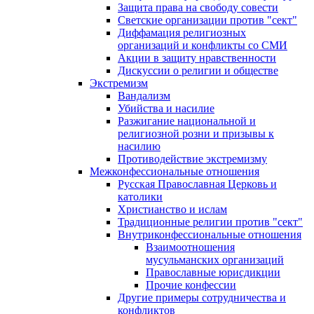
Защита права на свободу совести
Светские организации против "сект"
Диффамация религиозных
организаций и конфликты со СМИ
Акции в защиту нравственности
Дискуссии о религии и обществе
Экстремизм
Вандализм
Убийства и насилие
Разжигание национальной и
религиозной розни и призывы к
насилию
Противодействие экстремизму
Межконфессиональные отношения
Русская Православная Церковь и
католики
Христианство и ислам
Традиционные религии против "сект"
Внутриконфессиональные отношения
Взаимоотношения
мусульманских организаций
Православные юрисдикции
Прочие конфессии
Другие примеры сотрудничества и
конфликтов