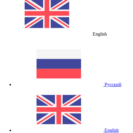
English
Русский
English