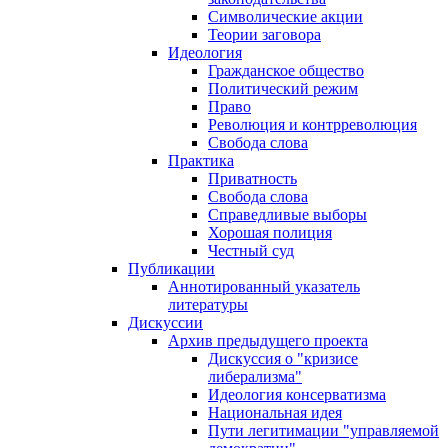
Символические акции
Теории заговора
Идеология
Гражданское общество
Политический режим
Право
Революция и контрреволюция
Свобода слова
Практика
Приватность
Свобода слова
Справедливые выборы
Хорошая полиция
Честный суд
Публикации
Аннотированный указатель
литературы
Дискуссии
Архив предыдущего проекта
Дискуссия о "кризисе
либерализма"
Идеология консерватизма
Национальная идея
Пути легитимации "управляемой