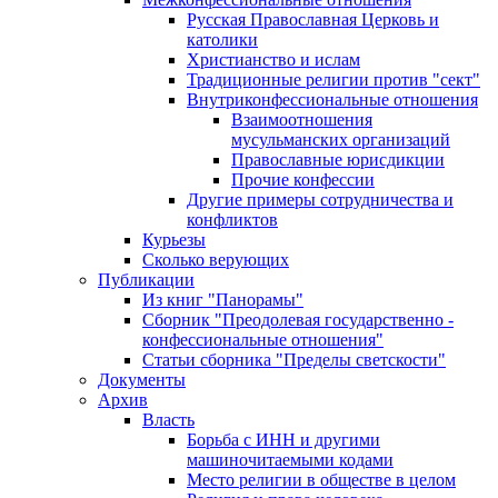
Русская Православная Церковь и
католики
Христианство и ислам
Традиционные религии против "сект"
Внутриконфессиональные отношения
Взаимоотношения
мусульманских организаций
Православные юрисдикции
Прочие конфессии
Другие примеры сотрудничества и
конфликтов
Курьезы
Сколько верующих
Публикации
Из книг "Панорамы"
Сборник "Преодолевая государственно -
конфессиональные отношения"
Статьи сборника "Пределы светскости"
Документы
Архив
Власть
Борьба с ИНН и другими
машиночитаемыми кодами
Место религии в обществе в целом