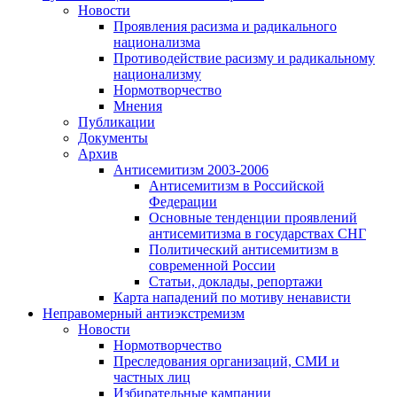
Новости
Проявления расизма и радикального
национализма
Противодействие расизму и радикальному
национализму
Нормотворчество
Мнения
Публикации
Документы
Архив
Антисемитизм 2003-2006
Антисемитизм в Российской
Федерации
Основные тенденции проявлений
антисемитизма в государствах СНГ
Политический антисемитизм в
современной России
Статьи, доклады, репортажи
Карта нападений по мотиву ненависти
Неправомерный антиэкстремизм
Новости
Нормотворчество
Преследования организаций, СМИ и
частных лиц
Избирательные кампании