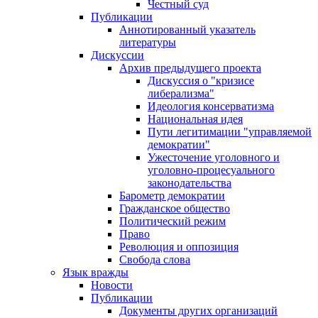
Честный суд
Публикации
Аннотированный указатель
литературы
Дискуссии
Архив предыдущего проекта
Дискуссия о "кризисе
либерализма"
Идеология консерватизма
Национальная идея
Пути легитимации "управляемой
демократии"
Ужесточение уголовного и
уголовно-процесуального
законодательства
Барометр демократии
Гражданское общество
Политический режим
Право
Революция и оппозиция
Свобода слова
Язык вражды
Новости
Публикации
Документы других организаций