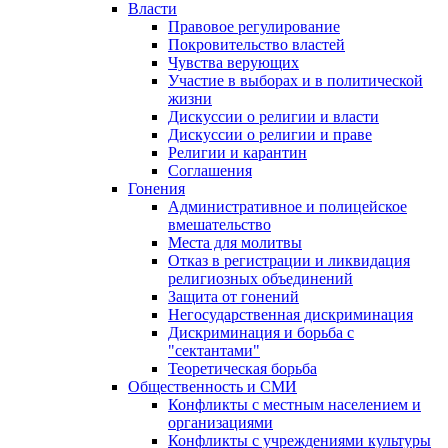
Власти
Правовое регулирование
Покровительство властей
Чувства верующих
Участие в выборах и в политической
жизни
Дискуссии о религии и власти
Дискуссии о религии и праве
Религии и карантин
Соглашения
Гонения
Административное и полицейское
вмешательство
Места для молитвы
Отказ в регистрации и ликвидация
религиозных объединений
Защита от гонений
Негосударственная дискриминация
Дискриминация и борьба с
"сектантами"
Теоретическая борьба
Общественность и СМИ
Конфликты с местным населением и
организациями
Конфликты с учреждениями культуры