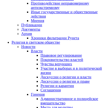
Противодействие неправомерному
антиэкстремизму
Иные государственные и общественные
действия
Мнения
Публикации
Документы
Архив
Хроники фильтрации Рунета
Религия в светском обществе
Новости
Власти
Правовое регулирование
Покровительство властей
Чувства верующих
Участие в выборах и в политической
жизни
Дискуссии о религии и власти
Дискуссии о религии и праве
Религии и карантин
Соглашения
Гонения
Административное и полицейское
вмешательство
Места для молитвы