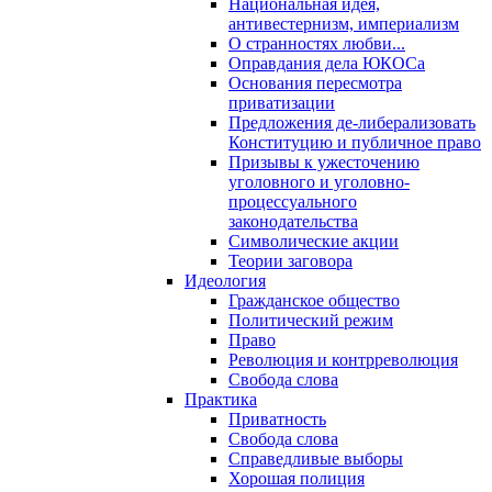
Национальная идея,
антивестернизм, империализм
О странностях любви...
Оправдания дела ЮКОСа
Основания пересмотра
приватизации
Предложения де-либерализовать
Конституцию и публичное право
Призывы к ужесточению
уголовного и уголовно-
процессуального
законодательства
Символические акции
Теории заговора
Идеология
Гражданское общество
Политический режим
Право
Революция и контрреволюция
Свобода слова
Практика
Приватность
Свобода слова
Справедливые выборы
Хорошая полиция