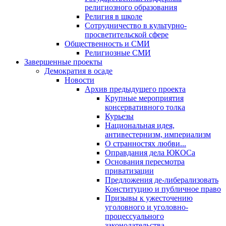
религиозного образования
Религия в школе
Сотрудничество в культурно-
просветительской сфере
Общественность и СМИ
Религиозные СМИ
Завершенные проекты
Демократия в осаде
Новости
Архив предыдущего проекта
Крупные мероприятия
консервативного толка
Курьезы
Национальная идея,
антивестернизм, империализм
О странностях любви...
Оправдания дела ЮКОСа
Основания пересмотра
приватизации
Предложения де-либерализовать
Конституцию и публичное право
Призывы к ужесточению
уголовного и уголовно-
процессуального
законодательства