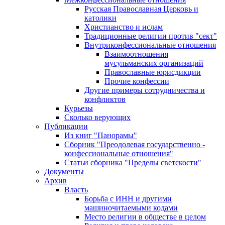
Русская Православная Церковь и
католики
Христианство и ислам
Традиционные религии против "сект"
Внутриконфессиональные отношения
Взаимоотношения
мусульманских организаций
Православные юрисдикции
Прочие конфессии
Другие примеры сотрудничества и
конфликтов
Курьезы
Сколько верующих
Публикации
Из книг "Панорамы"
Сборник "Преодолевая государственно -
конфессиональные отношения"
Статьи сборника "Пределы светскости"
Документы
Архив
Власть
Борьба с ИНН и другими
машиночитаемыми кодами
Место религии в обществе в целом