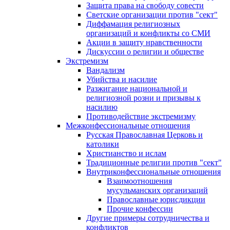
Защита права на свободу совести
Светские организации против "сект"
Диффамация религиозных
организаций и конфликты со СМИ
Акции в защиту нравственности
Дискуссии о религии и обществе
Экстремизм
Вандализм
Убийства и насилие
Разжигание национальной и
религиозной розни и призывы к
насилию
Противодействие экстремизму
Межконфессиональные отношения
Русская Православная Церковь и
католики
Христианство и ислам
Традиционные религии против "сект"
Внутриконфессиональные отношения
Взаимоотношения
мусульманских организаций
Православные юрисдикции
Прочие конфессии
Другие примеры сотрудничества и
конфликтов