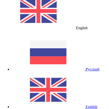
English
Русский
English