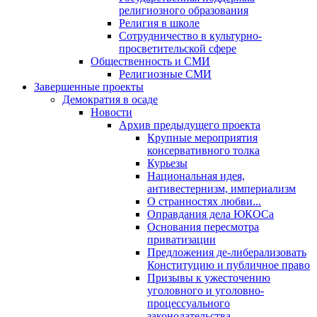
религиозного образования
Религия в школе
Сотрудничество в культурно-
просветительской сфере
Общественность и СМИ
Религиозные СМИ
Завершенные проекты
Демократия в осаде
Новости
Архив предыдущего проекта
Крупные мероприятия
консервативного толка
Курьезы
Национальная идея,
антивестернизм, империализм
О странностях любви...
Оправдания дела ЮКОСа
Основания пересмотра
приватизации
Предложения де-либерализовать
Конституцию и публичное право
Призывы к ужесточению
уголовного и уголовно-
процессуального
законодательства