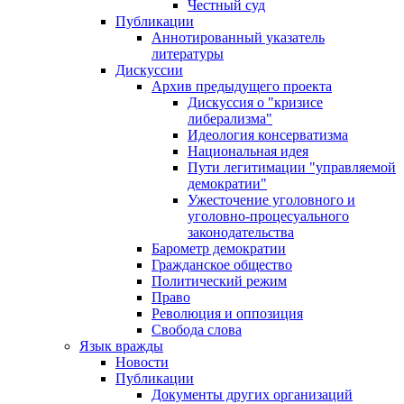
Честный суд
Публикации
Аннотированный указатель
литературы
Дискуссии
Архив предыдущего проекта
Дискуссия о "кризисе
либерализма"
Идеология консерватизма
Национальная идея
Пути легитимации "управляемой
демократии"
Ужесточение уголовного и
уголовно-процесуального
законодательства
Барометр демократии
Гражданское общество
Политический режим
Право
Революция и оппозиция
Свобода слова
Язык вражды
Новости
Публикации
Документы других организаций