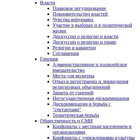
Власти
Правовое регулирование
Покровительство властей
Чувства верующих
Участие в выборах и в политической
жизни
Дискуссии о религии и власти
Дискуссии о религии и праве
Религии и карантин
Соглашения
Гонения
Административное и полицейское
вмешательство
Места для молитвы
Отказ в регистрации и ликвидация
религиозных объединений
Защита от гонений
Негосударственная дискриминация
Дискриминация и борьба с
"сектантами"
Теоретическая борьба
Общественность и СМИ
Конфликты с местным населением и
организациями
Конфликты с учреждениями культуры