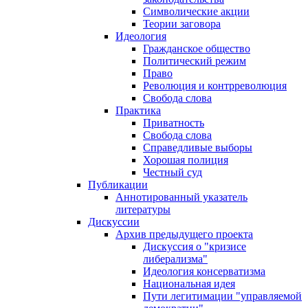
Символические акции
Теории заговора
Идеология
Гражданское общество
Политический режим
Право
Революция и контрреволюция
Свобода слова
Практика
Приватность
Свобода слова
Справедливые выборы
Хорошая полиция
Честный суд
Публикации
Аннотированный указатель
литературы
Дискуссии
Архив предыдущего проекта
Дискуссия о "кризисе
либерализма"
Идеология консерватизма
Национальная идея
Пути легитимации "управляемой