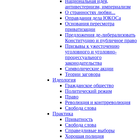
Национальная идея,
антивестернизм, империализм
О странностях любви...
Оправдания дела ЮКОСа
Основания пересмотра
приватизации
Предложения де-либерализовать
Конституцию и публичное право
Призывы к ужесточению
уголовного и уголовно-
процессуального
законодательства
Символические акции
Теории заговора
Идеология
Гражданское общество
Политический режим
Право
Революция и контрреволюция
Свобода слова
Практика
Приватность
Свобода слова
Справедливые выборы
Хорошая полиция