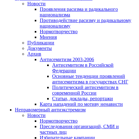
Новости
Проявления расизма и радикального
национализма
Противодействие расизму и радикальному
национализму
Нормотворчество
Мнения
Публикации
Документы
Архив
Антисемитизм 2003-2006
Антисемитизм в Российской
Федерации
Основные тенденции проявлений
антисемитизма в государствах СНГ
Политический антисемитизм в
современной России
Статьи, доклады, репортажи
Карта нападений по мотиву ненависти
Неправомерный антиэкстремизм
Новости
Нормотворчество
Преследования организаций, СМИ и
частных лиц
Избирательные кампании