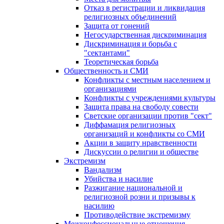
Отказ в регистрации и ликвидация
религиозных объединений
Защита от гонений
Негосударственная дискриминация
Дискриминация и борьба с
"сектантами"
Теоретическая борьба
Общественность и СМИ
Конфликты с местным населением и
организациями
Конфликты с учреждениями культуры
Защита права на свободу совести
Светские организации против "сект"
Диффамация религиозных
организаций и конфликты со СМИ
Акции в защиту нравственности
Дискуссии о религии и обществе
Экстремизм
Вандализм
Убийства и насилие
Разжигание национальной и
религиозной розни и призывы к
насилию
Противодействие экстремизму
Межконфессиональные отношения