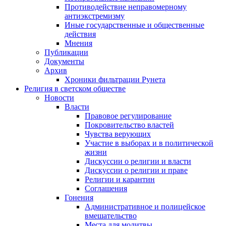
Противодействие неправомерному
антиэкстремизму
Иные государственные и общественные
действия
Мнения
Публикации
Документы
Архив
Хроники фильтрации Рунета
Религия в светском обществе
Новости
Власти
Правовое регулирование
Покровительство властей
Чувства верующих
Участие в выборах и в политической
жизни
Дискуссии о религии и власти
Дискуссии о религии и праве
Религии и карантин
Соглашения
Гонения
Административное и полицейское
вмешательство
Места для молитвы