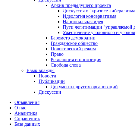
Архив предыдущего проекта
Дискуссия о "кризисе либерализм
Идеология консерватизма
Национальная идея
Пути легитимации "управляемой 
Ужесточение уголовного и уголов
Барометр демократии
Гражданское общество
Политический режим
Право
Революция и оппозиция
Свобода слова
Язык вражды
Новости
Публикации
Документы других организаций
Дискуссии
Объявления
О нас
Аналитика
Справочник
База данных