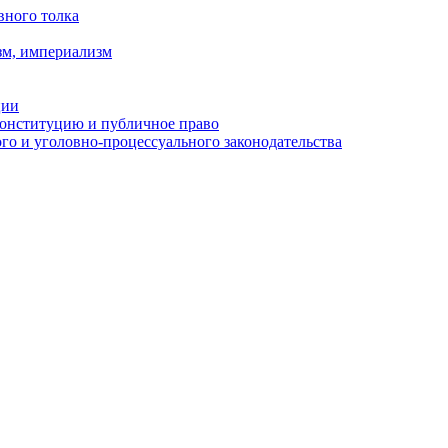
вного толка
зм, империализм
ции
Конституцию и публичное право
о и уголовно-процессуального законодательства