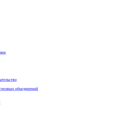
изни
ательство
игиозных объединений
"