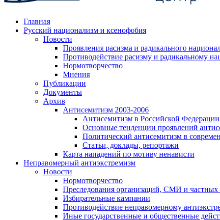
Главная
Русский национализм и ксенофобия
Новости
Проявления расизма и радикального национа
Противодействие расизму и радикальному на
Нормотворчество
Мнения
Публикации
Документы
Архив
Антисемитизм 2003-2006
Антисемитизм в Российской Федерации
Основные тенденции проявлений антис
Политический антисемитизм в совреме
Статьи, доклады, репортажи
Карта нападений по мотиву ненависти
Неправомерный антиэкстремизм
Новости
Нормотворчество
Преследования организаций, СМИ и частных
Избирательные кампании
Противодействие неправомерному антиэкстр
Иные государственные и общественные дейст