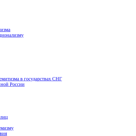
лизма
ционализму
емитизма в государствах СНГ
нной России
 лиц
емизму
вия