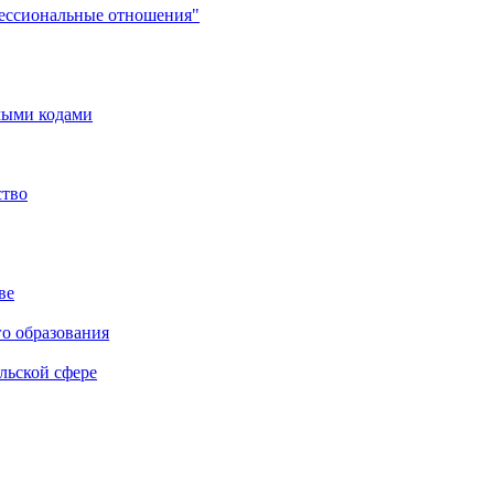
фессиональные отношения"
мыми кодами
ство
ве
го образования
льской сфере