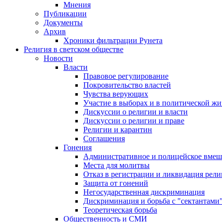
Мнения
Публикации
Документы
Архив
Хроники фильтрации Рунета
Религия в светском обществе
Новости
Власти
Правовое регулирование
Покровительство властей
Чувства верующих
Участие в выборах и в политической ж
Дискуссии о религии и власти
Дискуссии о религии и праве
Религии и карантин
Соглашения
Гонения
Административное и полицейское вмеш
Места для молитвы
Отказ в регистрации и ликвидация рел
Защита от гонений
Негосударственная дискриминация
Дискриминация и борьба с "сектантами
Теоретическая борьба
Общественность и СМИ