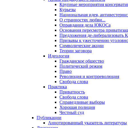
Крупные мероприятия консервати
Курьезы
Национальная идея, антивестерни
О странностях любви...
Оправдания дела ЮКОСа
Основания пересмотра приватиза
Предложения де-либерализовать 
Призывы к ужесточению уголовног
Символические акции
Теории заговора
Идеология
Гражданское общество
Политический режим
Право
Революция и контрреволюция
Свобода слова
Практика
Приватность
Свобода слова
Справедливые выборы
Хорошая полиция
Честный суд
Публикации
Аннотированный указатель литературы
Дискуссии