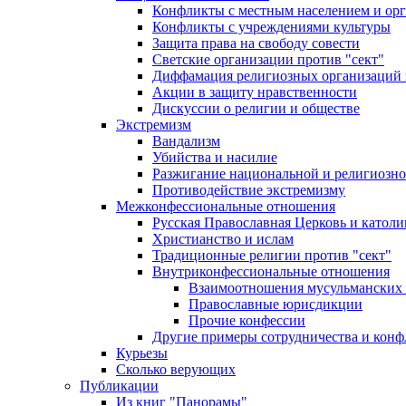
Конфликты с местным населением и ор
Конфликты с учреждениями культуры
Защита права на свободу совести
Светские организации против "сект"
Диффамация религиозных организаций
Акции в защиту нравственности
Дискуссии о религии и обществе
Экстремизм
Вандализм
Убийства и насилие
Разжигание национальной и религиозно
Противодействие экстремизму
Межконфессиональные отношения
Русская Православная Церковь и католи
Христианство и ислам
Традиционные религии против "сект"
Внутриконфессиональные отношения
Взаимоотношения мусульманских 
Православные юрисдикции
Прочие конфессии
Другие примеры сотрудничества и конф
Курьезы
Сколько верующих
Публикации
Из книг "Панорамы"