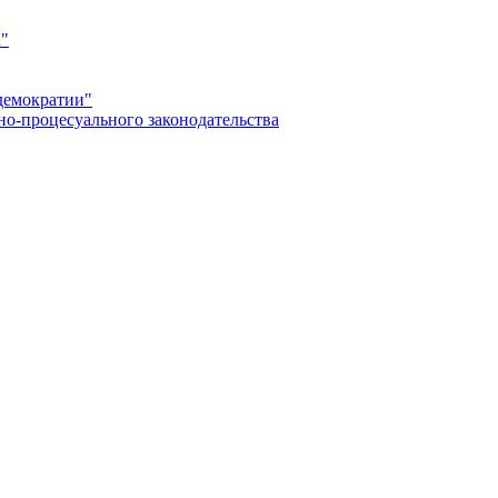
а"
демократии"
но-процесуального законодательства