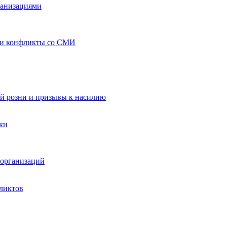
ганизациями
 и конфликты со СМИ
й розни и призывы к насилию
ки
организаций
ликтов