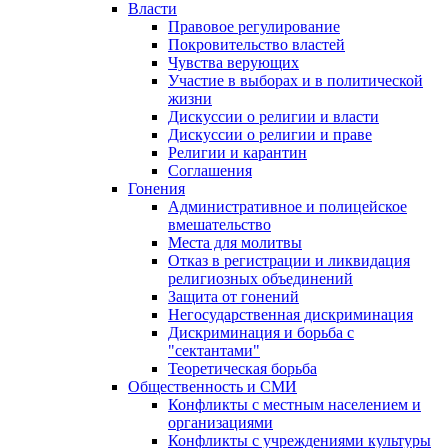
Власти
Правовое регулирование
Покровительство властей
Чувства верующих
Участие в выборах и в политической
жизни
Дискуссии о религии и власти
Дискуссии о религии и праве
Религии и карантин
Соглашения
Гонения
Административное и полицейское
вмешательство
Места для молитвы
Отказ в регистрации и ликвидация
религиозных объединений
Защита от гонений
Негосударственная дискриминация
Дискриминация и борьба с
"сектантами"
Теоретическая борьба
Общественность и СМИ
Конфликты с местным населением и
организациями
Конфликты с учреждениями культуры