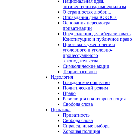
Национальная идея,
антивестернизм, империализм
О странностях любви...
Оправдания дела ЮКОСа
Основания пересмотра
приватизации
Предложения де-либерализовать
Конституцию и публичное право
Призывы к ужесточению
уголовного и уголовно-
процессуального
законодательства
Символические акции
Теории заговора
Идеология
Гражданское общество
Политический режим
Право
Революция и контрреволюция
Свобода слова
Практика
Приватность
Свобода слова
Справедливые выборы
Хорошая полиция