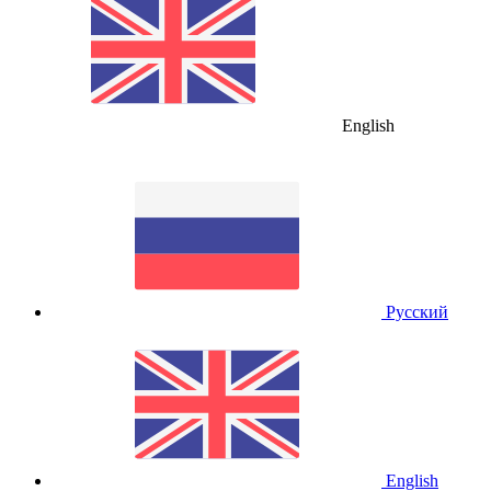
English
Русский
English