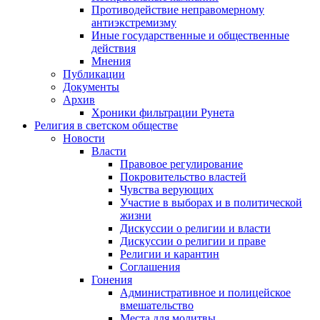
Противодействие неправомерному
антиэкстремизму
Иные государственные и общественные
действия
Мнения
Публикации
Документы
Архив
Хроники фильтрации Рунета
Религия в светском обществе
Новости
Власти
Правовое регулирование
Покровительство властей
Чувства верующих
Участие в выборах и в политической
жизни
Дискуссии о религии и власти
Дискуссии о религии и праве
Религии и карантин
Соглашения
Гонения
Административное и полицейское
вмешательство
Места для молитвы