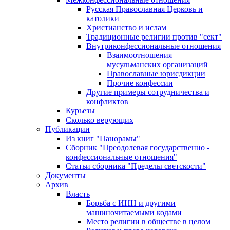
Русская Православная Церковь и
католики
Христианство и ислам
Традиционные религии против "сект"
Внутриконфессиональные отношения
Взаимоотношения
мусульманских организаций
Православные юрисдикции
Прочие конфессии
Другие примеры сотрудничества и
конфликтов
Курьезы
Сколько верующих
Публикации
Из книг "Панорамы"
Сборник "Преодолевая государственно -
конфессиональные отношения"
Статьи сборника "Пределы светскости"
Документы
Архив
Власть
Борьба с ИНН и другими
машиночитаемыми кодами
Место религии в обществе в целом