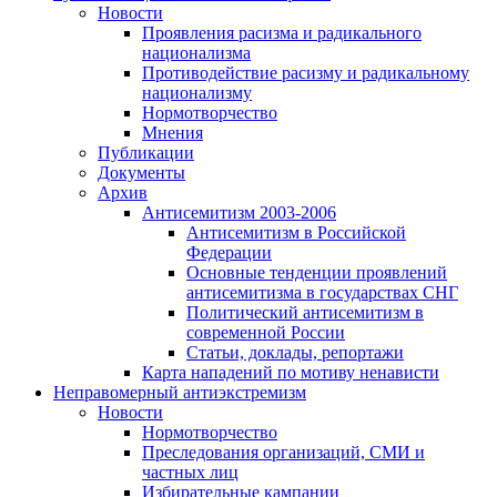
Новости
Проявления расизма и радикального
национализма
Противодействие расизму и радикальному
национализму
Нормотворчество
Мнения
Публикации
Документы
Архив
Антисемитизм 2003-2006
Антисемитизм в Российской
Федерации
Основные тенденции проявлений
антисемитизма в государствах СНГ
Политический антисемитизм в
современной России
Статьи, доклады, репортажи
Карта нападений по мотиву ненависти
Неправомерный антиэкстремизм
Новости
Нормотворчество
Преследования организаций, СМИ и
частных лиц
Избирательные кампании