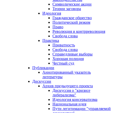
Символические акции
Теории заговора
Идеология
Гражданское общество
Политический режим
Право
Революция и контрреволюция
Свобода слова
Практика
Приватность
Свобода слова
Справедливые выборы
Хорошая полиция
Честный суд
Публикации
Аннотированный указатель
литературы
Дискуссии
Архив предыдущего проекта
Дискуссия о "кризисе
либерализма"
Идеология консерватизма
Национальная идея
Пути легитимации "управляемой