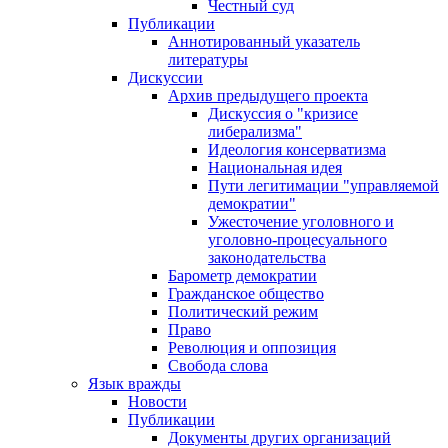
Честный суд
Публикации
Аннотированный указатель
литературы
Дискуссии
Архив предыдущего проекта
Дискуссия о "кризисе
либерализма"
Идеология консерватизма
Национальная идея
Пути легитимации "управляемой
демократии"
Ужесточение уголовного и
уголовно-процесуального
законодательства
Барометр демократии
Гражданское общество
Политический режим
Право
Революция и оппозиция
Свобода слова
Язык вражды
Новости
Публикации
Документы других организаций