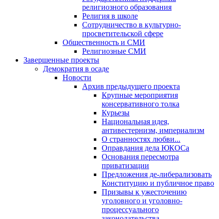
религиозного образования
Религия в школе
Сотрудничество в культурно-
просветительской сфере
Общественность и СМИ
Религиозные СМИ
Завершенные проекты
Демократия в осаде
Новости
Архив предыдущего проекта
Крупные мероприятия
консервативного толка
Курьезы
Национальная идея,
антивестернизм, империализм
О странностях любви...
Оправдания дела ЮКОСа
Основания пересмотра
приватизации
Предложения де-либерализовать
Конституцию и публичное право
Призывы к ужесточению
уголовного и уголовно-
процессуального
законодательства