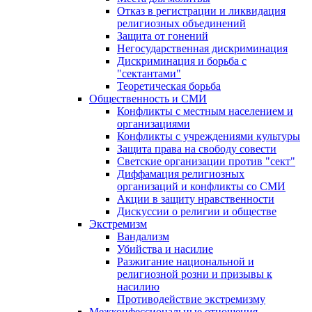
Отказ в регистрации и ликвидация
религиозных объединений
Защита от гонений
Негосударственная дискриминация
Дискриминация и борьба с
"сектантами"
Теоретическая борьба
Общественность и СМИ
Конфликты с местным населением и
организациями
Конфликты с учреждениями культуры
Защита права на свободу совести
Светские организации против "сект"
Диффамация религиозных
организаций и конфликты со СМИ
Акции в защиту нравственности
Дискуссии о религии и обществе
Экстремизм
Вандализм
Убийства и насилие
Разжигание национальной и
религиозной розни и призывы к
насилию
Противодействие экстремизму
Межконфессиональные отношения