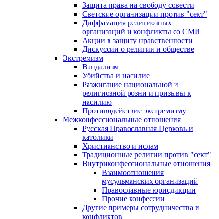
Защита права на свободу совести
Светские организации против "сект"
Диффамация религиозных
организаций и конфликты со СМИ
Акции в защиту нравственности
Дискуссии о религии и обществе
Экстремизм
Вандализм
Убийства и насилие
Разжигание национальной и
религиозной розни и призывы к
насилию
Противодействие экстремизму
Межконфессиональные отношения
Русская Православная Церковь и
католики
Христианство и ислам
Традиционные религии против "сект"
Внутриконфессиональные отношения
Взаимоотношения
мусульманских организаций
Православные юрисдикции
Прочие конфессии
Другие примеры сотрудничества и
конфликтов