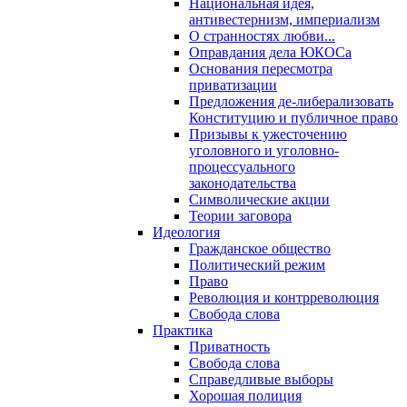
Национальная идея,
антивестернизм, империализм
О странностях любви...
Оправдания дела ЮКОСа
Основания пересмотра
приватизации
Предложения де-либерализовать
Конституцию и публичное право
Призывы к ужесточению
уголовного и уголовно-
процессуального
законодательства
Символические акции
Теории заговора
Идеология
Гражданское общество
Политический режим
Право
Революция и контрреволюция
Свобода слова
Практика
Приватность
Свобода слова
Справедливые выборы
Хорошая полиция