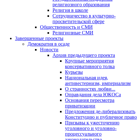
религиозного образования
Религия в школе
Сотрудничество в культурно-
просветительской сфере
Общественность и СМИ
Религиозные СМИ
Завершенные проекты
Демократия в осаде
Новости
Архив предыдущего проекта
Крупные мероприятия
консервативного толка
Курьезы
Национальная идея,
антивестернизм, империализм
О странностях любви...
Оправдания дела ЮКОСа
Основания пересмотра
приватизации
Предложения де-либерализовать
Конституцию и публичное право
Призывы к ужесточению
уголовного и уголовно-
процессуального
законодательства