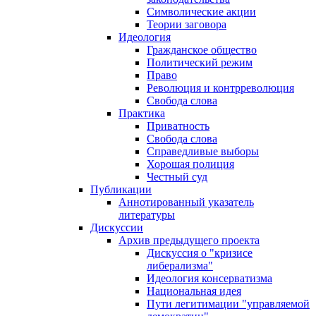
Символические акции
Теории заговора
Идеология
Гражданское общество
Политический режим
Право
Революция и контрреволюция
Свобода слова
Практика
Приватность
Свобода слова
Справедливые выборы
Хорошая полиция
Честный суд
Публикации
Аннотированный указатель
литературы
Дискуссии
Архив предыдущего проекта
Дискуссия о "кризисе
либерализма"
Идеология консерватизма
Национальная идея
Пути легитимации "управляемой