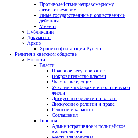
Противодействие неправомерному
антиэкстремизму
Иные государственные и общественные
действия
Мнения
Публикации
Документы
Архив
Хроники фильтрации Рунета
Религия в светском обществе
Новости
Власти
Правовое регулирование
Покровительство властей
Чувства верующих
Участие в выборах и в политической
жизни
Дискуссии о религии и власти
Дискуссии о религии и праве
Религии и карантин
Соглашения
Гонения
Административное и полицейское
вмешательство
Места для молитвы