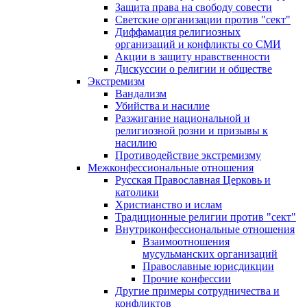
Защита права на свободу совести
Светские организации против "сект"
Диффамация религиозных
организаций и конфликты со СМИ
Акции в защиту нравственности
Дискуссии о религии и обществе
Экстремизм
Вандализм
Убийства и насилие
Разжигание национальной и
религиозной розни и призывы к
насилию
Противодействие экстремизму
Межконфессиональные отношения
Русская Православная Церковь и
католики
Христианство и ислам
Традиционные религии против "сект"
Внутриконфессиональные отношения
Взаимоотношения
мусульманских организаций
Православные юрисдикции
Прочие конфессии
Другие примеры сотрудничества и
конфликтов