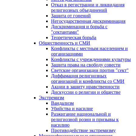
Отказ в регистрации и ликвидация
религиозных объединений
Защита от гонений
Негосударственная дискриминация
Дискриминация и борьба с
"сектантами"
Теоретическая борьба
Общественность и СМИ
Конфликты с местным населением и
организациями
Конфликты с учреждениями культуры
Защита права на свободу совести
Светские организации против "сект"
Диффамация религиозных
организаций и конфликты со СМИ
Акции в защиту нравственности
Дискуссии о религии и обществе
Экстремизм
Вандализм
Убийства и насилие
Разжигание национальной и
религиозной розни и призывы к
насилию
Противодействие экстремизму
Межконфессиональные отношения