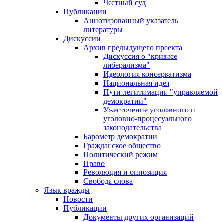
Честный суд
Публикации
Аннотированный указатель
литературы
Дискуссии
Архив предыдущего проекта
Дискуссия о "кризисе
либерализма"
Идеология консерватизма
Национальная идея
Пути легитимации "управляемой
демократии"
Ужесточение уголовного и
уголовно-процесуального
законодательства
Барометр демократии
Гражданское общество
Политический режим
Право
Революция и оппозиция
Свобода слова
Язык вражды
Новости
Публикации
Документы других организаций