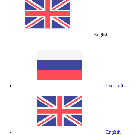
English
Русский
English