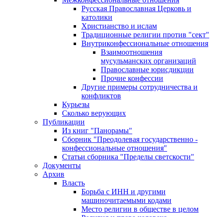
Русская Православная Церковь и
католики
Христианство и ислам
Традиционные религии против "сект"
Внутриконфессиональные отношения
Взаимоотношения
мусульманских организаций
Православные юрисдикции
Прочие конфессии
Другие примеры сотрудничества и
конфликтов
Курьезы
Сколько верующих
Публикации
Из книг "Панорамы"
Сборник "Преодолевая государственно -
конфессиональные отношения"
Статьи сборника "Пределы светскости"
Документы
Архив
Власть
Борьба с ИНН и другими
машиночитаемыми кодами
Место религии в обществе в целом