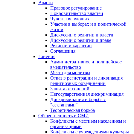
Власти
Правовое регулирование
Покровительство властей
Чувства верующих
Участие в выборах и в политической
жизни
Дискуссии о религии и власти
Дискуссии о религии и праве
Религии и карантин
Соглашения
Гонения
Административное и полицейское
вмешательство
Места для молитвы
Отказ в регистрации и ликвидация
религиозных объединений
Защита от гонений
Негосударственная дискриминация
Дискриминация и борьба с
"сектантами"
Теоретическая борьба
Общественность и СМИ
Конфликты с местным населением и
организациями
Конфликты с учреждениями культуры