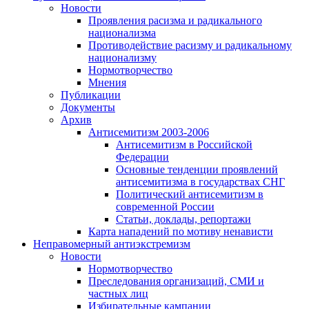
Новости
Проявления расизма и радикального
национализма
Противодействие расизму и радикальному
национализму
Нормотворчество
Мнения
Публикации
Документы
Архив
Антисемитизм 2003-2006
Антисемитизм в Российской
Федерации
Основные тенденции проявлений
антисемитизма в государствах СНГ
Политический антисемитизм в
современной России
Статьи, доклады, репортажи
Карта нападений по мотиву ненависти
Неправомерный антиэкстремизм
Новости
Нормотворчество
Преследования организаций, СМИ и
частных лиц
Избирательные кампании