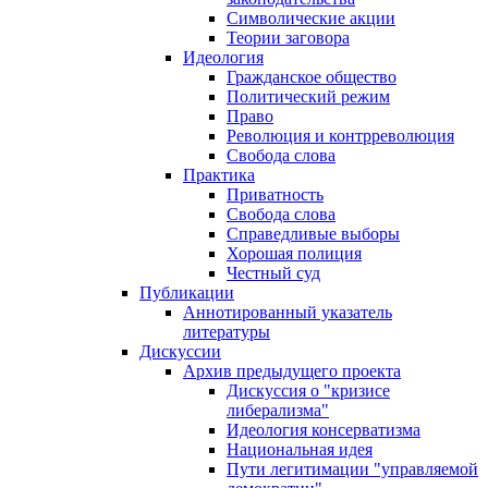
Символические акции
Теории заговора
Идеология
Гражданское общество
Политический режим
Право
Революция и контрреволюция
Свобода слова
Практика
Приватность
Свобода слова
Справедливые выборы
Хорошая полиция
Честный суд
Публикации
Аннотированный указатель
литературы
Дискуссии
Архив предыдущего проекта
Дискуссия о "кризисе
либерализма"
Идеология консерватизма
Национальная идея
Пути легитимации "управляемой