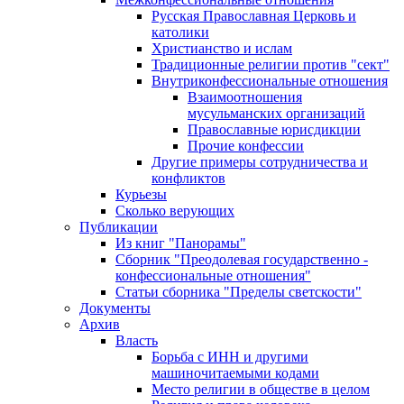
Русская Православная Церковь и
католики
Христианство и ислам
Традиционные религии против "сект"
Внутриконфессиональные отношения
Взаимоотношения
мусульманских организаций
Православные юрисдикции
Прочие конфессии
Другие примеры сотрудничества и
конфликтов
Курьезы
Сколько верующих
Публикации
Из книг "Панорамы"
Сборник "Преодолевая государственно -
конфессиональные отношения"
Статьи сборника "Пределы светскости"
Документы
Архив
Власть
Борьба с ИНН и другими
машиночитаемыми кодами
Место религии в обществе в целом