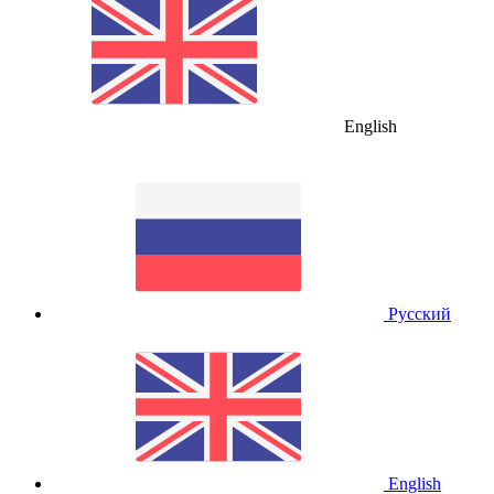
English
Русский
English