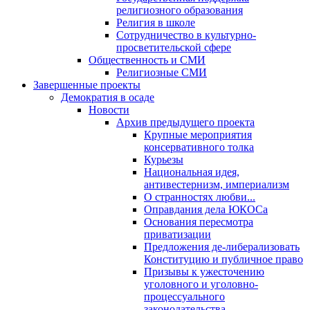
религиозного образования
Религия в школе
Сотрудничество в культурно-
просветительской сфере
Общественность и СМИ
Религиозные СМИ
Завершенные проекты
Демократия в осаде
Новости
Архив предыдущего проекта
Крупные мероприятия
консервативного толка
Курьезы
Национальная идея,
антивестернизм, империализм
О странностях любви...
Оправдания дела ЮКОСа
Основания пересмотра
приватизации
Предложения де-либерализовать
Конституцию и публичное право
Призывы к ужесточению
уголовного и уголовно-
процессуального
законодательства