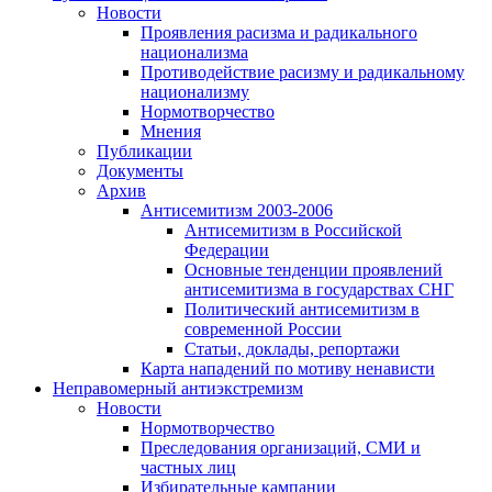
Новости
Проявления расизма и радикального
национализма
Противодействие расизму и радикальному
национализму
Нормотворчество
Мнения
Публикации
Документы
Архив
Антисемитизм 2003-2006
Антисемитизм в Российской
Федерации
Основные тенденции проявлений
антисемитизма в государствах СНГ
Политический антисемитизм в
современной России
Статьи, доклады, репортажи
Карта нападений по мотиву ненависти
Неправомерный антиэкстремизм
Новости
Нормотворчество
Преследования организаций, СМИ и
частных лиц
Избирательные кампании