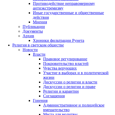
Противодействие неправомерному
антиэкстремизму
Иные государственные и общественные
действия
Мнения
Публикации
Документы
Архив
Хроники фильтрации Рунета
Религия в светском обществе
Новости
Власти
Правовое регулирование
Покровительство властей
Чувства верующих
Участие в выборах и в политической
жизни
Дискуссии о религии и власти
Дискуссии о религии и праве
Религии и карантин
Соглашения
Гонения
Административное и полицейское
вмешательство
Места для молитвы