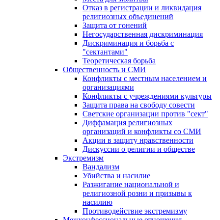
Отказ в регистрации и ликвидация
религиозных объединений
Защита от гонений
Негосударственная дискриминация
Дискриминация и борьба с
"сектантами"
Теоретическая борьба
Общественность и СМИ
Конфликты с местным населением и
организациями
Конфликты с учреждениями культуры
Защита права на свободу совести
Светские организации против "сект"
Диффамация религиозных
организаций и конфликты со СМИ
Акции в защиту нравственности
Дискуссии о религии и обществе
Экстремизм
Вандализм
Убийства и насилие
Разжигание национальной и
религиозной розни и призывы к
насилию
Противодействие экстремизму
Межконфессиональные отношения