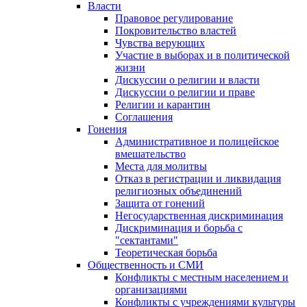
Власти
Правовое регулирование
Покровительство властей
Чувства верующих
Участие в выборах и в политической
жизни
Дискуссии о религии и власти
Дискуссии о религии и праве
Религии и карантин
Соглашения
Гонения
Административное и полицейское
вмешательство
Места для молитвы
Отказ в регистрации и ликвидация
религиозных объединений
Защита от гонений
Негосударственная дискриминация
Дискриминация и борьба с
"сектантами"
Теоретическая борьба
Общественность и СМИ
Конфликты с местным населением и
организациями
Конфликты с учреждениями культуры