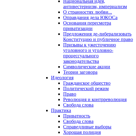
Национальная идея,
антивестернизм, империализм
О странностях любви...
Оправдания дела ЮКОСа
Основания пересмотра
приватизации
Предложения де-либерализовать
Конституцию и публичное право
Призывы к ужесточению
уголовного и уголовно-
процессуального
законодательства
Символические акции
Теории заговора
Идеология
Гражданское общество
Политический режим
Право
Революция и контрреволюция
Свобода слова
Практика
Приватность
Свобода слова
Справедливые выборы
Хорошая полиция