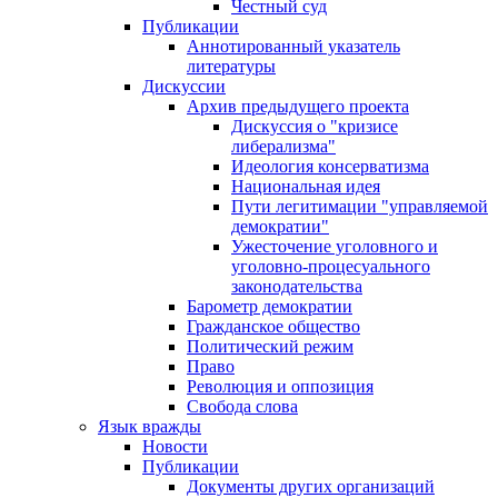
Честный суд
Публикации
Аннотированный указатель
литературы
Дискуссии
Архив предыдущего проекта
Дискуссия о "кризисе
либерализма"
Идеология консерватизма
Национальная идея
Пути легитимации "управляемой
демократии"
Ужесточение уголовного и
уголовно-процесуального
законодательства
Барометр демократии
Гражданское общество
Политический режим
Право
Революция и оппозиция
Свобода слова
Язык вражды
Новости
Публикации
Документы других организаций