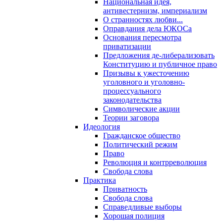
Национальная идея,
антивестернизм, империализм
О странностях любви...
Оправдания дела ЮКОСа
Основания пересмотра
приватизации
Предложения де-либерализовать
Конституцию и публичное право
Призывы к ужесточению
уголовного и уголовно-
процессуального
законодательства
Символические акции
Теории заговора
Идеология
Гражданское общество
Политический режим
Право
Революция и контрреволюция
Свобода слова
Практика
Приватность
Свобода слова
Справедливые выборы
Хорошая полиция