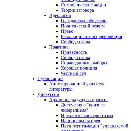
Символические акции
Теории заговора
Идеология
Гражданское общество
Политический режим
Право
Революция и контрреволюция
Свобода слова
Практика
Приватность
Свобода слова
Справедливые выборы
Хорошая полиция
Честный суд
Публикации
Аннотированный указатель
литературы
Дискуссии
Архив предыдущего проекта
Дискуссия о "кризисе
либерализма"
Идеология консерватизма
Национальная идея
Пути легитимации "управляемой