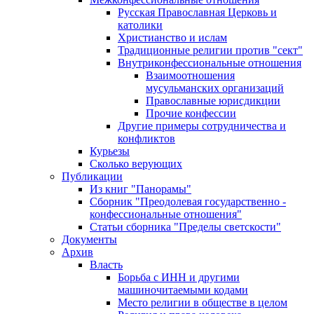
Русская Православная Церковь и
католики
Христианство и ислам
Традиционные религии против "сект"
Внутриконфессиональные отношения
Взаимоотношения
мусульманских организаций
Православные юрисдикции
Прочие конфессии
Другие примеры сотрудничества и
конфликтов
Курьезы
Сколько верующих
Публикации
Из книг "Панорамы"
Сборник "Преодолевая государственно -
конфессиональные отношения"
Статьи сборника "Пределы светскости"
Документы
Архив
Власть
Борьба с ИНН и другими
машиночитаемыми кодами
Место религии в обществе в целом