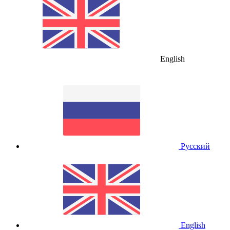
English
Русский
English