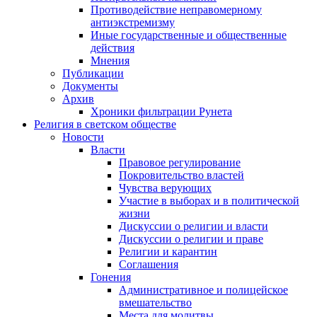
Противодействие неправомерному
антиэкстремизму
Иные государственные и общественные
действия
Мнения
Публикации
Документы
Архив
Хроники фильтрации Рунета
Религия в светском обществе
Новости
Власти
Правовое регулирование
Покровительство властей
Чувства верующих
Участие в выборах и в политической
жизни
Дискуссии о религии и власти
Дискуссии о религии и праве
Религии и карантин
Соглашения
Гонения
Административное и полицейское
вмешательство
Места для молитвы