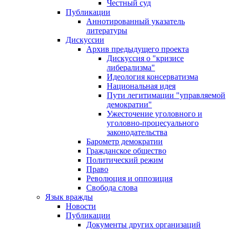
Честный суд
Публикации
Аннотированный указатель
литературы
Дискуссии
Архив предыдущего проекта
Дискуссия о "кризисе
либерализма"
Идеология консерватизма
Национальная идея
Пути легитимации "управляемой
демократии"
Ужесточение уголовного и
уголовно-процесуального
законодательства
Барометр демократии
Гражданское общество
Политический режим
Право
Революция и оппозиция
Свобода слова
Язык вражды
Новости
Публикации
Документы других организаций