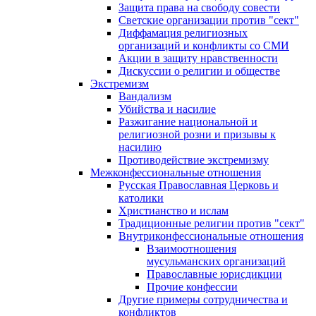
Защита права на свободу совести
Светские организации против "сект"
Диффамация религиозных
организаций и конфликты со СМИ
Акции в защиту нравственности
Дискуссии о религии и обществе
Экстремизм
Вандализм
Убийства и насилие
Разжигание национальной и
религиозной розни и призывы к
насилию
Противодействие экстремизму
Межконфессиональные отношения
Русская Православная Церковь и
католики
Христианство и ислам
Традиционные религии против "сект"
Внутриконфессиональные отношения
Взаимоотношения
мусульманских организаций
Православные юрисдикции
Прочие конфессии
Другие примеры сотрудничества и
конфликтов