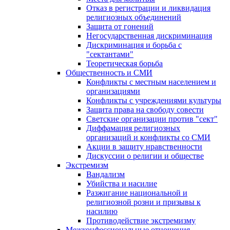
Отказ в регистрации и ликвидация
религиозных объединений
Защита от гонений
Негосударственная дискриминация
Дискриминация и борьба с
"сектантами"
Теоретическая борьба
Общественность и СМИ
Конфликты с местным населением и
организациями
Конфликты с учреждениями культуры
Защита права на свободу совести
Светские организации против "сект"
Диффамация религиозных
организаций и конфликты со СМИ
Акции в защиту нравственности
Дискуссии о религии и обществе
Экстремизм
Вандализм
Убийства и насилие
Разжигание национальной и
религиозной розни и призывы к
насилию
Противодействие экстремизму
Межконфессиональные отношения