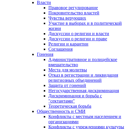
Власти
Правовое регулирование
Покровительство властей
Чувства верующих
Участие в выборах и в политической
жизни
Дискуссии о религии и власти
Дискуссии о религии и праве
Религии и карантин
Соглашения
Гонения
Административное и полицейское
вмешательство
Места для молитвы
Отказ в регистрации и ликвидация
религиозных объединений
Защита от гонений
Негосударственная дискриминация
Дискриминация и борьба с
"сектантами"
Теоретическая борьба
Общественность и СМИ
Конфликты с местным населением и
организациями
Конфликты с учреждениями культуры