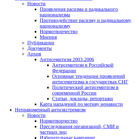
Новости
Проявления расизма и радикального
национализма
Противодействие расизму и радикальному
национализму
Нормотворчество
Мнения
Публикации
Документы
Архив
Антисемитизм 2003-2006
Антисемитизм в Российской
Федерации
Основные тенденции проявлений
антисемитизма в государствах СНГ
Политический антисемитизм в
современной России
Статьи, доклады, репортажи
Карта нападений по мотиву ненависти
Неправомерный антиэкстремизм
Новости
Нормотворчество
Преследования организаций, СМИ и
частных лиц
Избирательные кампании