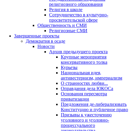
религиозного образования
Религия в школе
Сотрудничество в культурно-
просветительской сфере
Общественность и СМИ
Религиозные СМИ
Завершенные проекты
Демократия в осаде
Новости
Архив предыдущего проекта
Крупные мероприятия
консервативного толка
Курьезы
Национальная идея,
антивестернизм, империализм
О странностях любви...
Оправдания дела ЮКОСа
Основания пересмотра
приватизации
Предложения де-либерализовать
Конституцию и публичное право
Призывы к ужесточению
уголовного и уголовно-
процессуального
законодательства