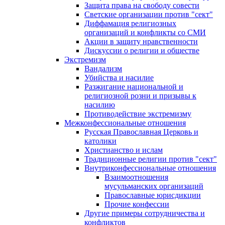
Защита права на свободу совести
Светские организации против "сект"
Диффамация религиозных
организаций и конфликты со СМИ
Акции в защиту нравственности
Дискуссии о религии и обществе
Экстремизм
Вандализм
Убийства и насилие
Разжигание национальной и
религиозной розни и призывы к
насилию
Противодействие экстремизму
Межконфессиональные отношения
Русская Православная Церковь и
католики
Христианство и ислам
Традиционные религии против "сект"
Внутриконфессиональные отношения
Взаимоотношения
мусульманских организаций
Православные юрисдикции
Прочие конфессии
Другие примеры сотрудничества и
конфликтов