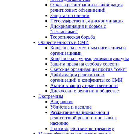
Отказ в регистрации и ликвидация
религиозных объединений
Защита от гонений
Негосударственная дискриминация
Дискриминация и борьба с
"сектантами"
Теоретическая борьба
Общественность и СМИ
Конфликты с местным населением и
организациями
Конфликты с учреждениями культуры
Защита права на свободу совести
Светские организации против "сект"
Диффамация религиозных
организаций и конфликты со СМИ
Акции в защиту нравственности
Дискуссии о религии и обществе
Экстремизм
Вандализм
Убийства и насилие
Разжигание национальной и
религиозной розни и призывы к
насилию
Противодействие экстремизму
Межконфессиональные отношения