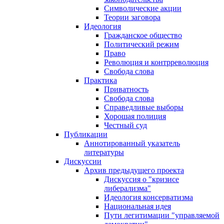
Символические акции
Теории заговора
Идеология
Гражданское общество
Политический режим
Право
Революция и контрреволюция
Свобода слова
Практика
Приватность
Свобода слова
Справедливые выборы
Хорошая полиция
Честный суд
Публикации
Аннотированный указатель
литературы
Дискуссии
Архив предыдущего проекта
Дискуссия о "кризисе
либерализма"
Идеология консерватизма
Национальная идея
Пути легитимации "управляемой