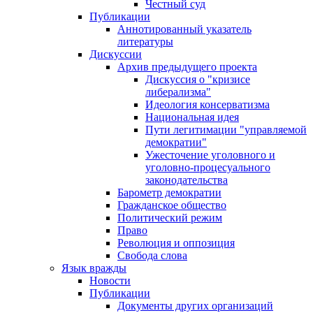
Честный суд
Публикации
Аннотированный указатель
литературы
Дискуссии
Архив предыдущего проекта
Дискуссия о "кризисе
либерализма"
Идеология консерватизма
Национальная идея
Пути легитимации "управляемой
демократии"
Ужесточение уголовного и
уголовно-процесуального
законодательства
Барометр демократии
Гражданское общество
Политический режим
Право
Революция и оппозиция
Свобода слова
Язык вражды
Новости
Публикации
Документы других организаций