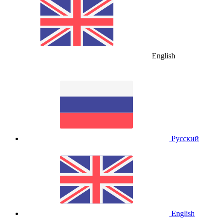
English
Русский
English