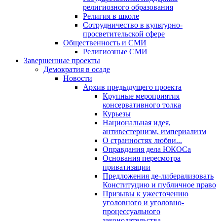
религиозного образования
Религия в школе
Сотрудничество в культурно-
просветительской сфере
Общественность и СМИ
Религиозные СМИ
Завершенные проекты
Демократия в осаде
Новости
Архив предыдущего проекта
Крупные мероприятия
консервативного толка
Курьезы
Национальная идея,
антивестернизм, империализм
О странностях любви...
Оправдания дела ЮКОСа
Основания пересмотра
приватизации
Предложения де-либерализовать
Конституцию и публичное право
Призывы к ужесточению
уголовного и уголовно-
процессуального
законодательства