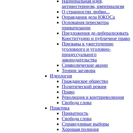
Национальная идея,
антивестернизм, империализм
О странностях любви...
Оправдания дела ЮКОСа
Основания пересмотра
приватизации
Предложения де-либерализовать
Конституцию и публичное право
Призывы к ужесточению
уголовного и уголовно-
процессуального
законодательства
Символические акции
Теории заговора
Идеология
Гражданское общество
Политический режим
Право
Революция и контрреволюция
Свобода слова
Практика
Приватность
Свобода слова
Справедливые выборы
Хорошая полиция