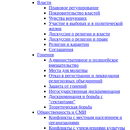
Власти
Правовое регулирование
Покровительство властей
Чувства верующих
Участие в выборах и в политической
жизни
Дискуссии о религии и власти
Дискуссии о религии и праве
Религии и карантин
Соглашения
Гонения
Административное и полицейское
вмешательство
Места для молитвы
Отказ в регистрации и ликвидация
религиозных объединений
Защита от гонений
Негосударственная дискриминация
Дискриминация и борьба с
"сектантами"
Теоретическая борьба
Общественность и СМИ
Конфликты с местным населением и
организациями
Конфликты с учреждениями культуры