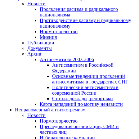
Новости
Проявления расизма и радикального
национализма
Противодействие расизму и радикальному
национализму
Нормотворчество
Мнения
Публикации
Документы
Архив
Антисемитизм 2003-2006
Антисемитизм в Российской
Федерации
Основные тенденции проявлений
антисемитизма в государствах СНГ
Политический антисемитизм в
современной России
Статьи, доклады, репортажи
Карта нападений по мотиву ненависти
Неправомерный антиэкстремизм
Новости
Нормотворчество
Преследования организаций, СМИ и
частных лиц
Избирательные кампании