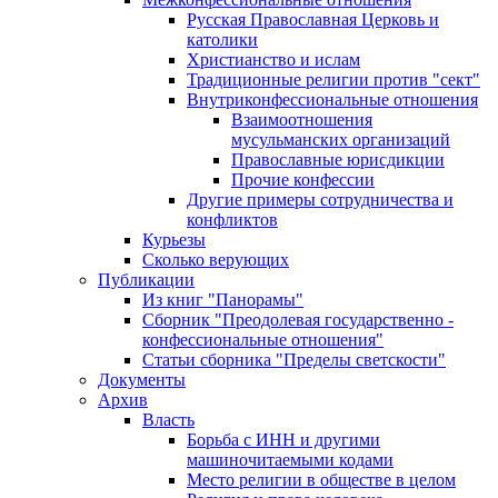
Русская Православная Церковь и
католики
Христианство и ислам
Традиционные религии против "сект"
Внутриконфессиональные отношения
Взаимоотношения
мусульманских организаций
Православные юрисдикции
Прочие конфессии
Другие примеры сотрудничества и
конфликтов
Курьезы
Сколько верующих
Публикации
Из книг "Панорамы"
Сборник "Преодолевая государственно -
конфессиональные отношения"
Статьи сборника "Пределы светскости"
Документы
Архив
Власть
Борьба с ИНН и другими
машиночитаемыми кодами
Место религии в обществе в целом