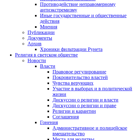
Противодействие неправомерному
антиэкстремизму
Иные государственные и общественные
действия
Мнения
Публикации
Документы
Архив
Хроники фильтрации Рунета
Религия в светском обществе
Новости
Власти
Правовое регулирование
Покровительство властей
Чувства верующих
Участие в выборах и в политической
жизни
Дискуссии о религии и власти
Дискуссии о религии и праве
Религии и карантин
Соглашения
Гонения
Административное и полицейское
вмешательство
Места для молитвы