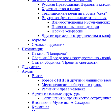
Русская Православная Церковь и католи
Христианство и ислам
Традиционные религии против "сект"
Внутриконфессиональные отношения
Взаимоотношения мусульманских 
Православные юрисдикции
Прочие конфессии
Другие примеры сотрудничества и конф
Курьезы
Сколько верующих
Публикации
Из книг "Панорамы"
Сборник "Преодолевая государственно - кон
Статьи сборника "Пределы светскости"
Документы
Архив
Власть
Борьба с ИНН и другими машиночитае
Место религии в обществе в целом
Религия и права человека
Армия и силовые структуры
Соглашения и практическое сотрудниче
Выставки в Музее им. А.Сахарова
Криминал