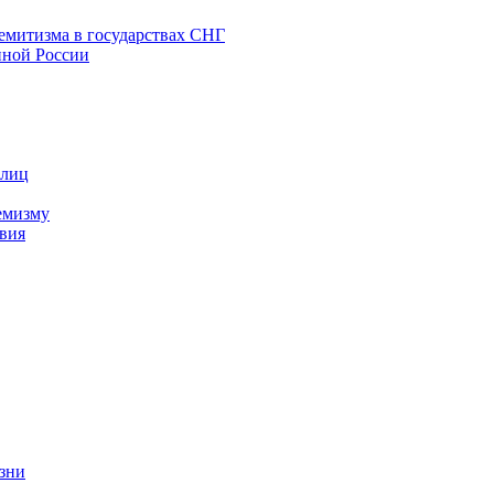
емитизма в государствах СНГ
нной России
 лиц
емизму
вия
изни