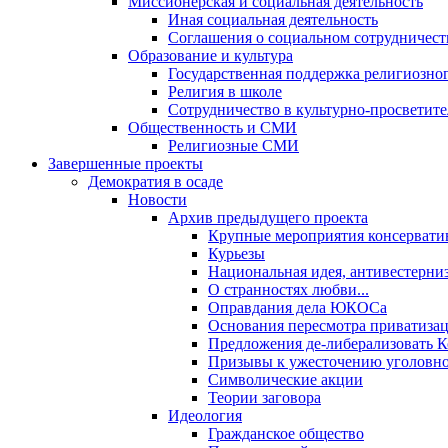
Миссионерская и социальная деятельность
Иная социальная деятельность
Соглашения о социальном сотрудничест
Образование и культура
Государственная поддержка религиозно
Религия в школе
Сотрудничество в культурно-просветите
Общественность и СМИ
Религиозные СМИ
Завершенные проекты
Демократия в осаде
Новости
Архив предыдущего проекта
Крупные мероприятия консервати
Курьезы
Национальная идея, антивестерни
О странностях любви...
Оправдания дела ЮКОСа
Основания пересмотра приватиза
Предложения де-либерализовать 
Призывы к ужесточению уголовног
Символические акции
Теории заговора
Идеология
Гражданское общество