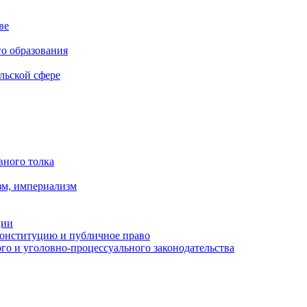
ве
го образования
льской сфере
вного толка
зм, империализм
ции
Конституцию и публичное право
о и уголовно-процессуального законодательства