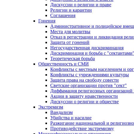
Дискуссии о религии и праве
Религии и карантин
Соглашения
Гонения
Административное и полицейское вмеш
Места для молитвы
Отказ в регистрации и ликвидация рел
Защита от гонений
Негосударственная дискриминация
Дискриминация и борьба с "сектантами
Теоретическая борьба
Общественность и СМИ
Конфликты с местным населением и ор
Конфликты с учреждениями культуры
Защита права на свободу совести
Светские организации против "сект"
Диффамация религиозных организаций
Акции в защиту нравственности
Дискуссии о религии и обществе
Экстремизм
Вандализм
Убийства и насилие
Разжигание национальной и религиозно
Противодействие экстремизму
Межконфессиональные отношения