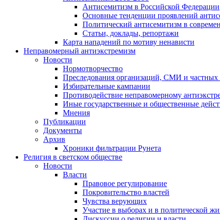
Антисемитизм в Российской Федерации
Основные тенденции проявлений антис
Политический антисемитизм в совреме
Статьи, доклады, репортажи
Карта нападений по мотиву ненависти
Неправомерный антиэкстремизм
Новости
Нормотворчество
Преследования организаций, СМИ и частных
Избирательные кампании
Противодействие неправомерному антиэкстр
Иные государственные и общественные дейст
Мнения
Публикации
Документы
Архив
Хроники фильтрации Рунета
Религия в светском обществе
Новости
Власти
Правовое регулирование
Покровительство властей
Чувства верующих
Участие в выборах и в политической ж
Дискуссии о религии и власти