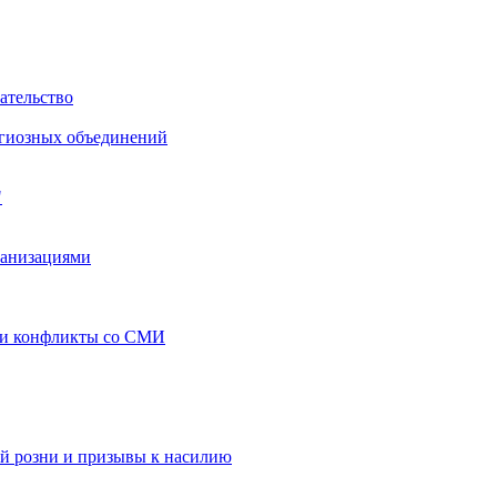
ательство
игиозных объединений
"
ганизациями
 и конфликты со СМИ
й розни и призывы к насилию