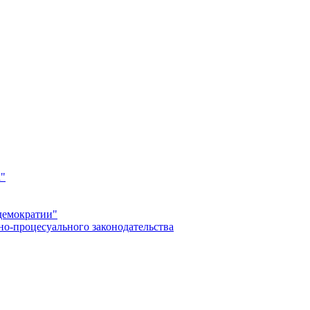
а"
демократии"
но-процесуального законодательства