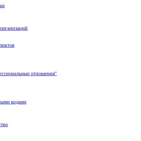
ки
организаций
ликтов
фессиональные отношения"
мыми кодами
ство