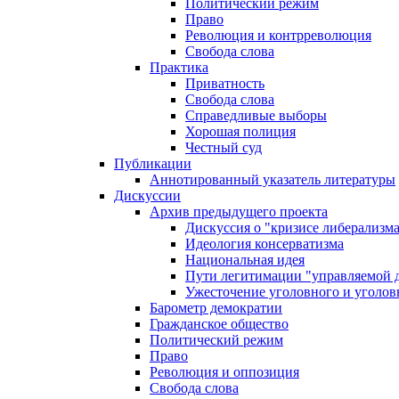
Политический режим
Право
Революция и контрреволюция
Свобода слова
Практика
Приватность
Свобода слова
Справедливые выборы
Хорошая полиция
Честный суд
Публикации
Аннотированный указатель литературы
Дискуссии
Архив предыдущего проекта
Дискуссия о "кризисе либерализм
Идеология консерватизма
Национальная идея
Пути легитимации "управляемой 
Ужесточение уголовного и уголов
Барометр демократии
Гражданское общество
Политический режим
Право
Революция и оппозиция
Свобода слова