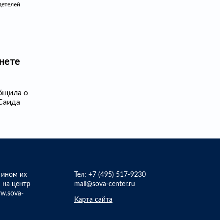
детелей
нете
бщила о
Саида
 ином их
Тел:
+7 (495) 517-9230
 на центр
mail@sova-center.ru
w.sova-
Карта сайта