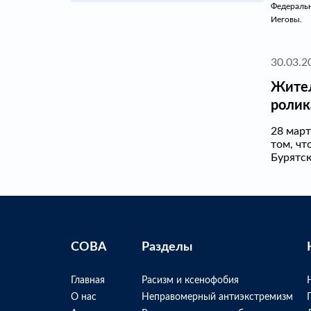
Федеральн
Иеговы.
30.03.2
Жител
ролик
28 март
том, чт
Бурятск
СОВА
Разделы
Главная
Расизм и ксенофобия
О нас
Неправомерный антиэкстремизм