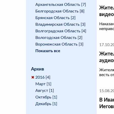
Архангельская Область [7]
Жител
Белгородская Область [8]
видео
Брянская Область [2]
Наказан
Владимирская Область [3]
неправ
Волгоградская Область [4]
Вологодская Область [2]
Воронежская Область [3]
17.10.2
Показать все
Жител
аудио
Архив
Жителя 
весть от
2016 [4]
Март [1]
Август [1]
15.08.2
Октябрь [1]
В Ива
Декабрь [1]
Иегов