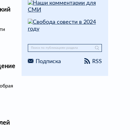
ский
ти
Подписка
RSS
щение
Добрая
лей