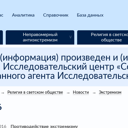
ас
Аналитика
Справочник
База данных
Неправомерный
Религия в светск
антиэкстремизм
обществе
(информация) произведен и (и
 Исследовательский центр «Со
нного агента Исследовательск
Религия в светском обществе
Новости
Экстремизм
6
016
Противодействие экстремизму