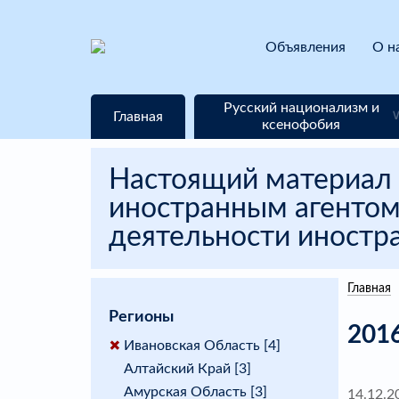
Объявления
О н
Русский национализм и
Главная
ксенофобия
Настоящий материал 
иностранным агентом
деятельности иностра
Главная
Регионы
201
Ивановская Область [4]
Алтайский Край [3]
Амурская Область [3]
14.12.2