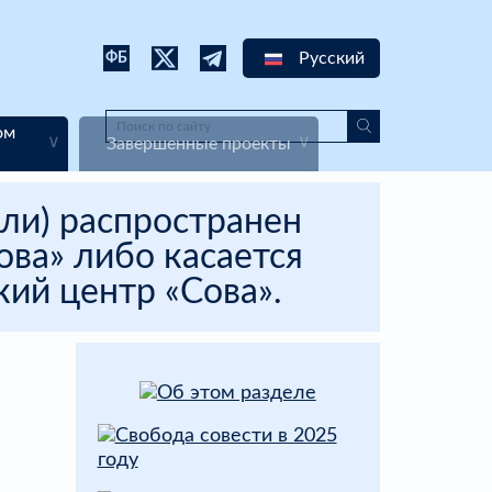
Русский
ФБ
ом
Завершенные проекты
ли) распространен
ва» либо касается
ий центр «Сова».