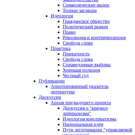
Символические акции
Теории заговора
Идеология
Гражданское общество
Политический режим
Право
Революция и контрреволюция
Свобода слова
Практика
Приватность
Свобода слова
Справедливые выборы
Хорошая полиция
Честный суд
Публикации
Аннотированный указатель
литературы
Дискуссии
Архив предыдущего проекта
Дискуссия о "кризисе
либерализма"
Идеология консерватизма
Национальная идея
Пути легитимации "управляемой