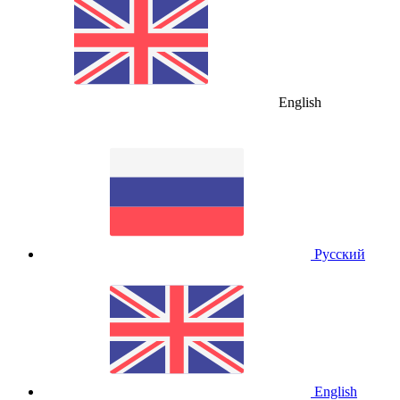
English
Русский
English