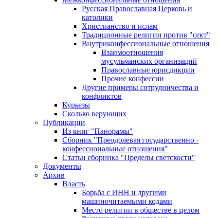
Русская Православная Церковь и
католики
Христианство и ислам
Традиционные религии против "сект"
Внутриконфессиональные отношения
Взаимоотношения
мусульманских организаций
Православные юрисдикции
Прочие конфессии
Другие примеры сотрудничества и
конфликтов
Курьезы
Сколько верующих
Публикации
Из книг "Панорамы"
Сборник "Преодолевая государственно -
конфессиональные отношения"
Статьи сборника "Пределы светскости"
Документы
Архив
Власть
Борьба с ИНН и другими
машиночитаемыми кодами
Место религии в обществе в целом