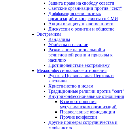
Защита права на свободу совести
Светские организации против "сект"
Диффамация религиозных
организаций и конфликты со СМИ
Акции в защиту нравственности
Дискуссии о религии и обществе
Экстремизм
Вандализм
Убийства и насилие
Разжигание национальной и
религиозной розни и призывы к
насилию
Противодействие экстремизму
Межконфессиональные отношения
Русская Православная Церковь и
католики
Христианство и ислам
Традиционные религии против "сект"
Внутриконфессиональные отношения
Взаимоотношения
мусульманских организаций
Православные юрисдикции
Прочие конфессии
Другие примеры сотрудничества и
конфликтов