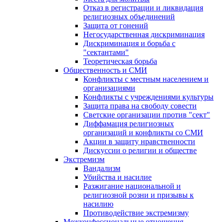
Отказ в регистрации и ликвидация
религиозных объединений
Защита от гонений
Негосударственная дискриминация
Дискриминация и борьба с
"сектантами"
Теоретическая борьба
Общественность и СМИ
Конфликты с местным населением и
организациями
Конфликты с учреждениями культуры
Защита права на свободу совести
Светские организации против "сект"
Диффамация религиозных
организаций и конфликты со СМИ
Акции в защиту нравственности
Дискуссии о религии и обществе
Экстремизм
Вандализм
Убийства и насилие
Разжигание национальной и
религиозной розни и призывы к
насилию
Противодействие экстремизму
Межконфессиональные отношения