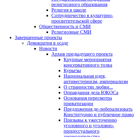
религиозного образования
Религия в школе
Сотрудничество в культурно-
просветительской сфере
Общественность и СМИ
Религиозные СМИ
Завершенные проекты
Демократия в осаде
Новости
Архив предыдущего проекта
Крупные мероприятия
консервативного толка
Курьезы
Национальная идея,
антивестернизм, империализм
О странностях любви...
Оправдания дела ЮКОСа
Основания пересмотра
приватизации
Предложения де-либерализовать
Конституцию и публичное право
Призывы к ужесточению
уголовного и уголовно-
процессуального
законодательства