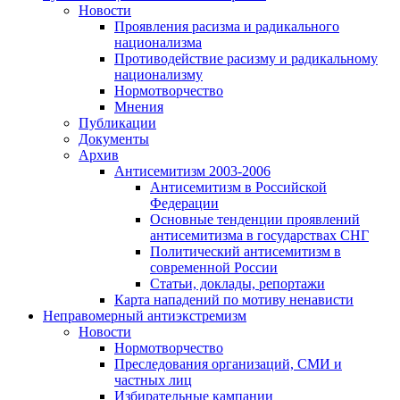
Новости
Проявления расизма и радикального
национализма
Противодействие расизму и радикальному
национализму
Нормотворчество
Мнения
Публикации
Документы
Архив
Антисемитизм 2003-2006
Антисемитизм в Российской
Федерации
Основные тенденции проявлений
антисемитизма в государствах СНГ
Политический антисемитизм в
современной России
Статьи, доклады, репортажи
Карта нападений по мотиву ненависти
Неправомерный антиэкстремизм
Новости
Нормотворчество
Преследования организаций, СМИ и
частных лиц
Избирательные кампании