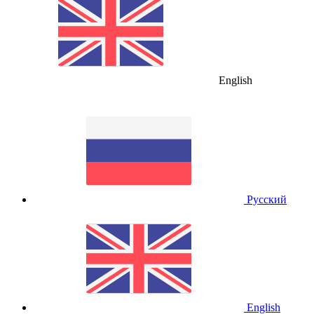
English
Русский
English