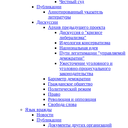
Честный суд
Публикации
Аннотированный указатель
литературы
Дискуссии
Архив предыдущего проекта
Дискуссия о "кризисе
либерализма"
Идеология консерватизма
Национальная идея
Пути легитимации "управляемой
демократии"
Ужесточение уголовного и
уголовно-процесуального
законодательства
Барометр демократии
Гражданское общество
Политический режим
Право
Революция и оппозиция
Свобода слова
Язык вражды
Новости
Публикации
Документы других организаций