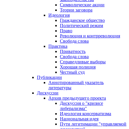
Символические акции
Теории заговора
Идеология
Гражданское общество
Политический режим
Право
Революция и контрреволюция
Свобода слова
Практика
Приватность
Свобода слова
Справедливые выборы
Хорошая полиция
Честный суд
Публикации
Аннотированный указатель
литературы
Дискуссии
Архив предыдущего проекта
Дискуссия о "кризисе
либерализма"
Идеология консерватизма
Национальная идея
Пути легитимации "управляемой