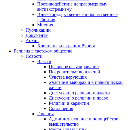
Противодействие неправомерному
антиэкстремизму
Иные государственные и общественные
действия
Мнения
Публикации
Документы
Архив
Хроники фильтрации Рунета
Религия в светском обществе
Новости
Власти
Правовое регулирование
Покровительство властей
Чувства верующих
Участие в выборах и в политической
жизни
Дискуссии о религии и власти
Дискуссии о религии и праве
Религии и карантин
Соглашения
Гонения
Административное и полицейское
вмешательство
Места для молитвы