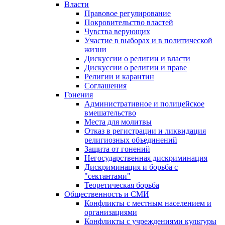
Власти
Правовое регулирование
Покровительство властей
Чувства верующих
Участие в выборах и в политической
жизни
Дискуссии о религии и власти
Дискуссии о религии и праве
Религии и карантин
Соглашения
Гонения
Административное и полицейское
вмешательство
Места для молитвы
Отказ в регистрации и ликвидация
религиозных объединений
Защита от гонений
Негосударственная дискриминация
Дискриминация и борьба с
"сектантами"
Теоретическая борьба
Общественность и СМИ
Конфликты с местным населением и
организациями
Конфликты с учреждениями культуры