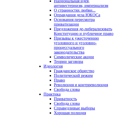
Национальная идея,
антивестернизм, империализм
О странностях любви...
Оправдания дела ЮКОСа
Основания пересмотра
приватизации
Предложения де-либерализовать
Конституцию и публичное право
Призывы к ужесточению
уголовного и уголовно-
процессуального
законодательства
Символические акции
Теории заговора
Идеология
Гражданское общество
Политический режим
Право
Революция и контрреволюция
Свобода слова
Практика
Приватность
Свобода слова
Справедливые выборы
Хорошая полиция