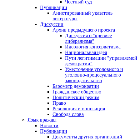
Честный суд
Публикации
Аннотированный указатель
литературы
Дискуссии
Архив предыдущего проекта
Дискуссия о "кризисе
либерализма"
Идеология консерватизма
Национальная идея
Пути легитимации "управляемой
демократии"
Ужесточение уголовного и
уголовно-процесуального
законодательства
Барометр демократии
Гражданское общество
Политический режим
Право
Революция и оппозиция
Свобода слова
Язык вражды
Новости
Публикации
Документы других организаций