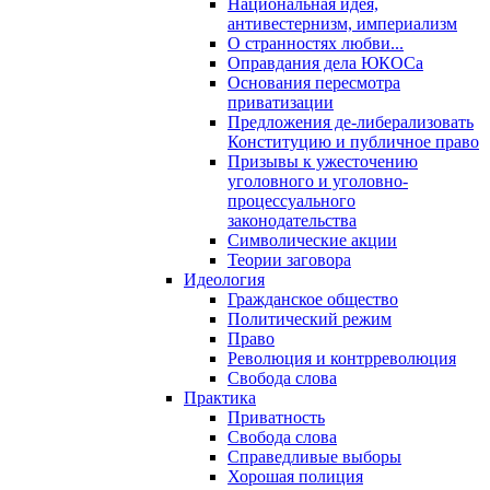
Национальная идея,
антивестернизм, империализм
О странностях любви...
Оправдания дела ЮКОСа
Основания пересмотра
приватизации
Предложения де-либерализовать
Конституцию и публичное право
Призывы к ужесточению
уголовного и уголовно-
процессуального
законодательства
Символические акции
Теории заговора
Идеология
Гражданское общество
Политический режим
Право
Революция и контрреволюция
Свобода слова
Практика
Приватность
Свобода слова
Справедливые выборы
Хорошая полиция