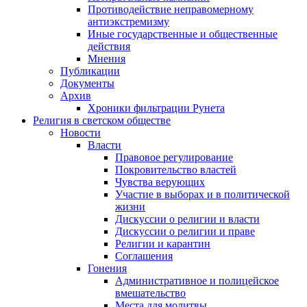
Противодействие неправомерному
антиэкстремизму
Иные государственные и общественные
действия
Мнения
Публикации
Документы
Архив
Хроники фильтрации Рунета
Религия в светском обществе
Новости
Власти
Правовое регулирование
Покровительство властей
Чувства верующих
Участие в выборах и в политической
жизни
Дискуссии о религии и власти
Дискуссии о религии и праве
Религии и карантин
Соглашения
Гонения
Административное и полицейское
вмешательство
Места для молитвы