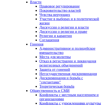
Власти
Правовое регулирование
Покровительство властей
Чувства верующих
Участие в выборах и в политической
жизни
Дискуссии о религии и власти
Дискуссии о религии и праве
Религии и карантин
Соглашения
Гонения
Административное и полицейское
вмешательство
Места для молитвы
Отказ в регистрации и ликвидация
религиозных объединений
Защита от гонений
Негосударственная дискриминация
Дискриминация и борьба с
"сектантами"
Теоретическая борьба
Общественность и СМИ
Конфликты с местным населением и
организациями
Конфликты с учреждениями культуры