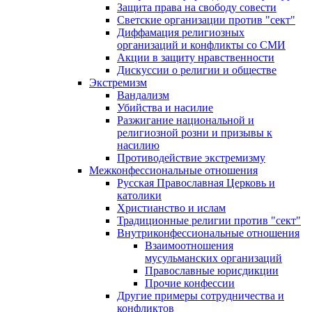
Защита права на свободу совести
Светские организации против "сект"
Диффамация религиозных
организаций и конфликты со СМИ
Акции в защиту нравственности
Дискуссии о религии и обществе
Экстремизм
Вандализм
Убийства и насилие
Разжигание национальной и
религиозной розни и призывы к
насилию
Противодействие экстремизму
Межконфессиональные отношения
Русская Православная Церковь и
католики
Христианство и ислам
Традиционные религии против "сект"
Внутриконфессиональные отношения
Взаимоотношения
мусульманских организаций
Православные юрисдикции
Прочие конфессии
Другие примеры сотрудничества и
конфликтов