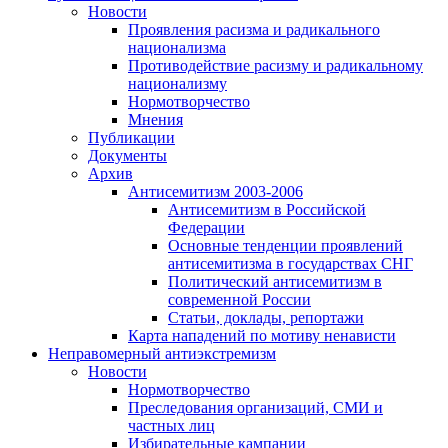
Новости
Проявления расизма и радикального
национализма
Противодействие расизму и радикальному
национализму
Нормотворчество
Мнения
Публикации
Документы
Архив
Антисемитизм 2003-2006
Антисемитизм в Российской
Федерации
Основные тенденции проявлений
антисемитизма в государствах СНГ
Политический антисемитизм в
современной России
Статьи, доклады, репортажи
Карта нападений по мотиву ненависти
Неправомерный антиэкстремизм
Новости
Нормотворчество
Преследования организаций, СМИ и
частных лиц
Избирательные кампании