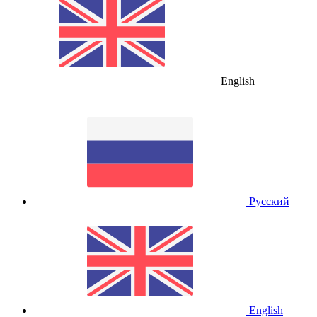
English
Русский
English