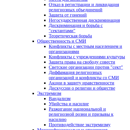
Отказ в регистрации и ликвидация
религиозных объединений
Защита от гонений
Негосударственная дискриминация
Дискриминация и борьба с
"сектантами"
Теоретическая борьба
Общественность и СМИ
Конфликты с местным населением и
организациями
Конфликты с учреждениями культуры
Защита права на свободу совести
Светские организации против "сект"
Диффамация религиозных
организаций и конфликты со СМИ
Акции в защиту нравственности
Дискуссии о религии и обществе
Экстремизм
Вандализм
Убийства и насилие
Разжигание национальной и
религиозной розни и призывы к
насилию
Противодействие экстремизму
Межконфессиональные отношения