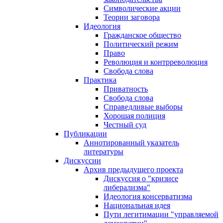
Символические акции
Теории заговора
Идеология
Гражданское общество
Политический режим
Право
Революция и контрреволюция
Свобода слова
Практика
Приватность
Свобода слова
Справедливые выборы
Хорошая полиция
Честный суд
Публикации
Аннотированный указатель
литературы
Дискуссии
Архив предыдущего проекта
Дискуссия о "кризисе
либерализма"
Идеология консерватизма
Национальная идея
Пути легитимации "управляемой