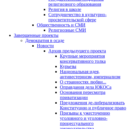
религиозного образования
Религия в школе
Сотрудничество в культурно-
просветительской сфере
Общественность и СМИ
Религиозные СМИ
Завершенные проекты
Демократия в осаде
Новости
Архив предыдущего проекта
Крупные мероприятия
консервативного толка
Курьезы
Национальная идея,
антивестернизм, империализм
О странностях любви...
Оправдания дела ЮКОСа
Основания пересмотра
приватизации
Предложения де-либерализовать
Конституцию и публичное право
Призывы к ужесточению
уголовного и уголовно-
процессуального
законодательства