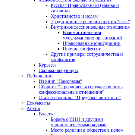
Русская Православная Церковь и
католики
Христианство и ислам
Традиционные религии против "сект"
Внутриконфессиональные отношения
Взаимоотношения
мусульманских организаций
Православные юрисдикции
Прочие конфессии
Другие примеры сотрудничества и
конфликтов
Курьезы
Сколько верующих
Публикации
Из книг "Панорамы"
Сборник "Преодолевая государственно -
конфессиональные отношения"
Статьи сборника "Пределы светскости"
Документы
Архив
Власть
Борьба с ИНН и другими
машиночитаемыми кодами
Место религии в обществе в целом