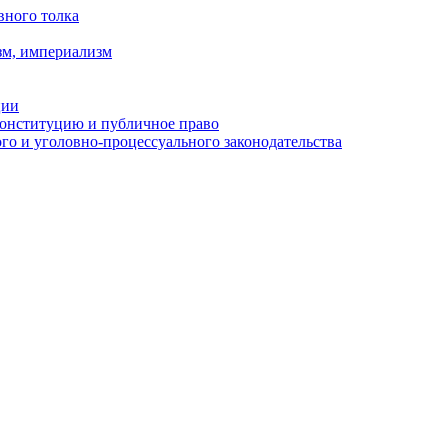
вного толка
зм, империализм
ции
Конституцию и публичное право
о и уголовно-процессуального законодательства