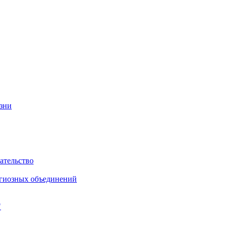
изни
ательство
игиозных объединений
"