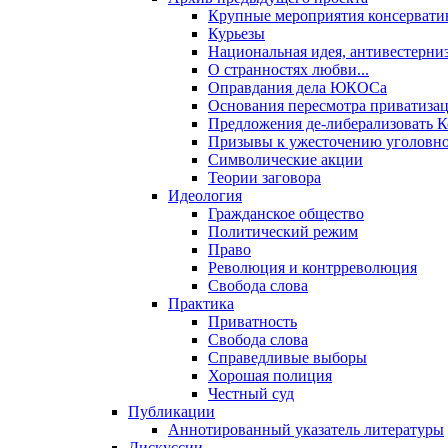
Крупные мероприятия консервати
Курьезы
Национальная идея, антивестерни
О странностях любви...
Оправдания дела ЮКОСа
Основания пересмотра приватиза
Предложения де-либерализовать 
Призывы к ужесточению уголовног
Символические акции
Теории заговора
Идеология
Гражданское общество
Политический режим
Право
Революция и контрреволюция
Свобода слова
Практика
Приватность
Свобода слова
Справедливые выборы
Хорошая полиция
Честный суд
Публикации
Аннотированный указатель литературы
Дискуссии