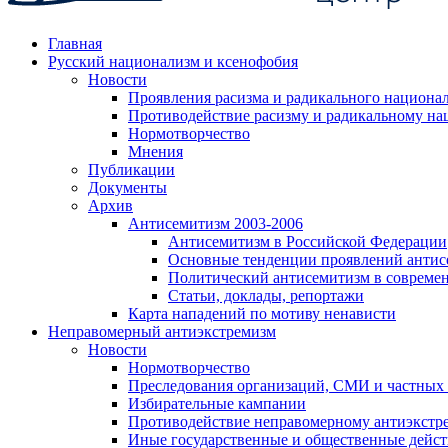
Главная
Русский национализм и ксенофобия
Новости
Проявления расизма и радикального национа
Противодействие расизму и радикальному на
Нормотворчество
Мнения
Публикации
Документы
Архив
Антисемитизм 2003-2006
Антисемитизм в Российской Федерации
Основные тенденции проявлений антис
Политический антисемитизм в совреме
Статьи, доклады, репортажи
Карта нападений по мотиву ненависти
Неправомерный антиэкстремизм
Новости
Нормотворчество
Преследования организаций, СМИ и частных
Избирательные кампании
Противодействие неправомерному антиэкстр
Иные государственные и общественные дейст