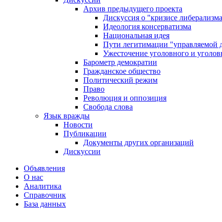
Архив предыдущего проекта
Дискуссия о "кризисе либерализм
Идеология консерватизма
Национальная идея
Пути легитимации "управляемой 
Ужесточение уголовного и уголов
Барометр демократии
Гражданское общество
Политический режим
Право
Революция и оппозиция
Свобода слова
Язык вражды
Новости
Публикации
Документы других организаций
Дискуссии
Объявления
О нас
Аналитика
Справочник
База данных