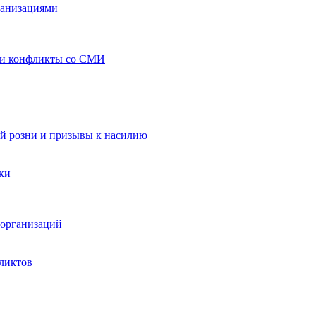
ганизациями
 и конфликты со СМИ
й розни и призывы к насилию
ки
организаций
ликтов