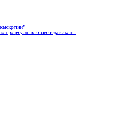
а"
демократии"
но-процесуального законодательства