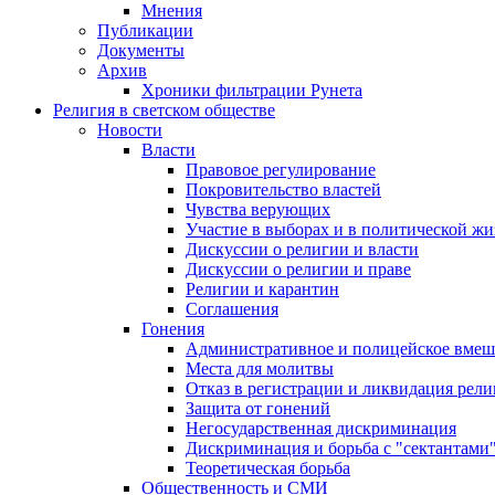
Мнения
Публикации
Документы
Архив
Хроники фильтрации Рунета
Религия в светском обществе
Новости
Власти
Правовое регулирование
Покровительство властей
Чувства верующих
Участие в выборах и в политической ж
Дискуссии о религии и власти
Дискуссии о религии и праве
Религии и карантин
Соглашения
Гонения
Административное и полицейское вмеш
Места для молитвы
Отказ в регистрации и ликвидация рел
Защита от гонений
Негосударственная дискриминация
Дискриминация и борьба с "сектантами
Теоретическая борьба
Общественность и СМИ