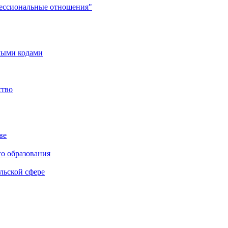
фессиональные отношения"
мыми кодами
ство
ве
го образования
льской сфере