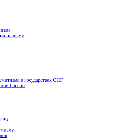
лизма
ционализму
емитизма в государствах СНГ
нной России
 лиц
емизму
вия