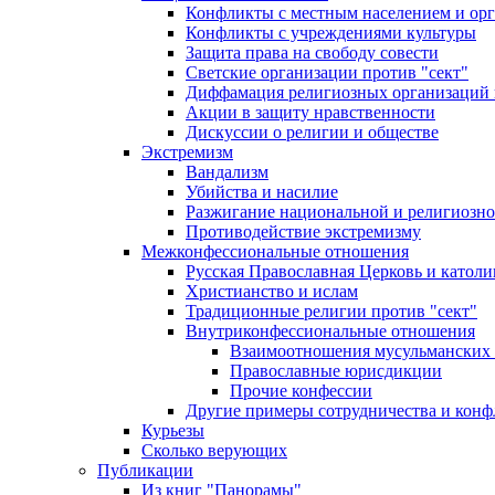
Конфликты с местным населением и ор
Конфликты с учреждениями культуры
Защита права на свободу совести
Светские организации против "сект"
Диффамация религиозных организаций
Акции в защиту нравственности
Дискуссии о религии и обществе
Экстремизм
Вандализм
Убийства и насилие
Разжигание национальной и религиозно
Противодействие экстремизму
Межконфессиональные отношения
Русская Православная Церковь и католи
Христианство и ислам
Традиционные религии против "сект"
Внутриконфессиональные отношения
Взаимоотношения мусульманских 
Православные юрисдикции
Прочие конфессии
Другие примеры сотрудничества и конф
Курьезы
Сколько верующих
Публикации
Из книг "Панорамы"