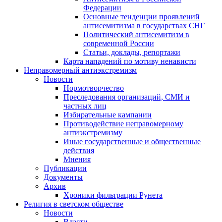
Федерации
Основные тенденции проявлений
антисемитизма в государствах СНГ
Политический антисемитизм в
современной России
Статьи, доклады, репортажи
Карта нападений по мотиву ненависти
Неправомерный антиэкстремизм
Новости
Нормотворчество
Преследования организаций, СМИ и
частных лиц
Избирательные кампании
Противодействие неправомерному
антиэкстремизму
Иные государственные и общественные
действия
Мнения
Публикации
Документы
Архив
Хроники фильтрации Рунета
Религия в светском обществе
Новости
Власти