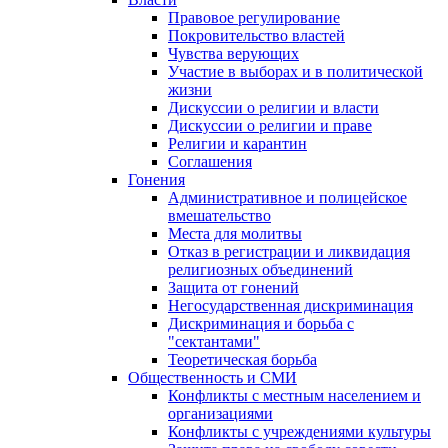
Правовое регулирование
Покровительство властей
Чувства верующих
Участие в выборах и в политической
жизни
Дискуссии о религии и власти
Дискуссии о религии и праве
Религии и карантин
Соглашения
Гонения
Административное и полицейское
вмешательство
Места для молитвы
Отказ в регистрации и ликвидация
религиозных объединений
Защита от гонений
Негосударственная дискриминация
Дискриминация и борьба с
"сектантами"
Теоретическая борьба
Общественность и СМИ
Конфликты с местным населением и
организациями
Конфликты с учреждениями культуры