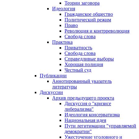
Теории заговора
Идеология
Гражданское общество
Политический режим
Право
Революция и контрреволюция
Свобода слова
Практика
Приватность
Свобода слова
Справедливые выборы
Хорошая полиция
Честный суд
Публикации
Аннотированный указатель
литературы
Дискуссии
Архив предыдущего проекта
Дискуссия о "кризисе
либерализма"
Идеология консерватизма
Национальная идея
Пути легитимации "управляемой
демократии"
Ужесточение уголовного и