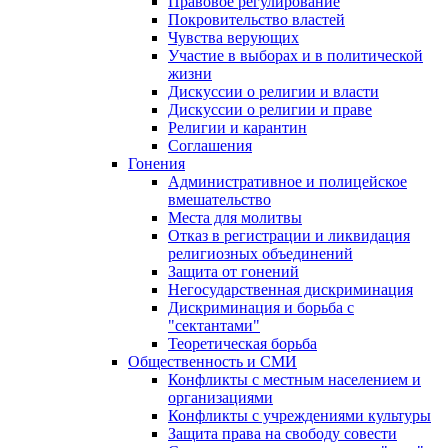
Правовое регулирование
Покровительство властей
Чувства верующих
Участие в выборах и в политической
жизни
Дискуссии о религии и власти
Дискуссии о религии и праве
Религии и карантин
Соглашения
Гонения
Административное и полицейское
вмешательство
Места для молитвы
Отказ в регистрации и ликвидация
религиозных объединений
Защита от гонений
Негосударственная дискриминация
Дискриминация и борьба с
"сектантами"
Теоретическая борьба
Общественность и СМИ
Конфликты с местным населением и
организациями
Конфликты с учреждениями культуры
Защита права на свободу совести