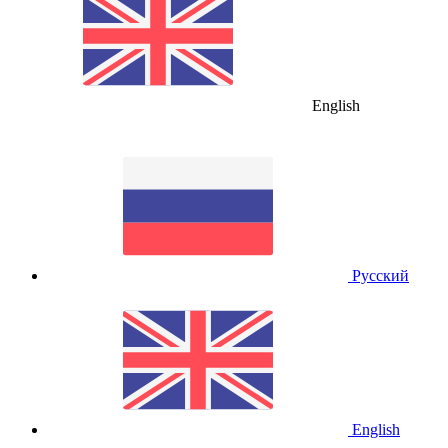
English
Русский
English