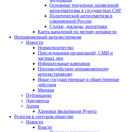
Основные тенденции проявлений
антисемитизма в государствах СНГ
Политический антисемитизм в
современной России
Статьи, доклады, репортажи
Карта нападений по мотиву ненависти
Неправомерный антиэкстремизм
Новости
Нормотворчество
Преследования организаций, СМИ и
частных лиц
Избирательные кампании
Противодействие неправомерному
антиэкстремизму
Иные государственные и общественные
действия
Мнения
Публикации
Документы
Архив
Хроники фильтрации Рунета
Религия в светском обществе
Новости
Власти