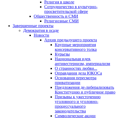
Религия в школе
Сотрудничество в культурно-
просветительской сфере
Общественность и СМИ
Религиозные СМИ
Завершенные проекты
Демократия в осаде
Новости
Архив предыдущего проекта
Крупные мероприятия
консервативного толка
Курьезы
Национальная идея,
антивестернизм, империализм
О странностях любви...
Оправдания дела ЮКОСа
Основания пересмотра
приватизации
Предложения де-либерализовать
Конституцию и публичное право
Призывы к ужесточению
уголовного и уголовно-
процессуального
законодательства
Символические акции