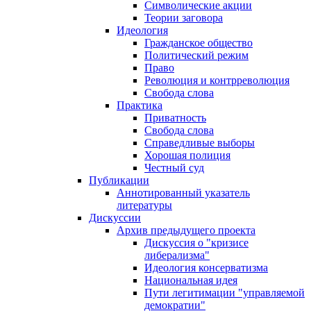
Символические акции
Теории заговора
Идеология
Гражданское общество
Политический режим
Право
Революция и контрреволюция
Свобода слова
Практика
Приватность
Свобода слова
Справедливые выборы
Хорошая полиция
Честный суд
Публикации
Аннотированный указатель
литературы
Дискуссии
Архив предыдущего проекта
Дискуссия о "кризисе
либерализма"
Идеология консерватизма
Национальная идея
Пути легитимации "управляемой
демократии"