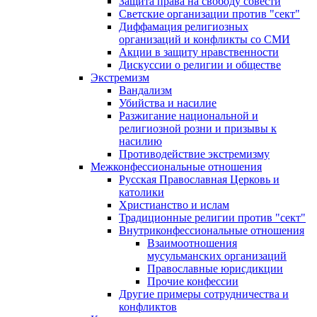
Защита права на свободу совести
Светские организации против "сект"
Диффамация религиозных
организаций и конфликты со СМИ
Акции в защиту нравственности
Дискуссии о религии и обществе
Экстремизм
Вандализм
Убийства и насилие
Разжигание национальной и
религиозной розни и призывы к
насилию
Противодействие экстремизму
Межконфессиональные отношения
Русская Православная Церковь и
католики
Христианство и ислам
Традиционные религии против "сект"
Внутриконфессиональные отношения
Взаимоотношения
мусульманских организаций
Православные юрисдикции
Прочие конфессии
Другие примеры сотрудничества и
конфликтов