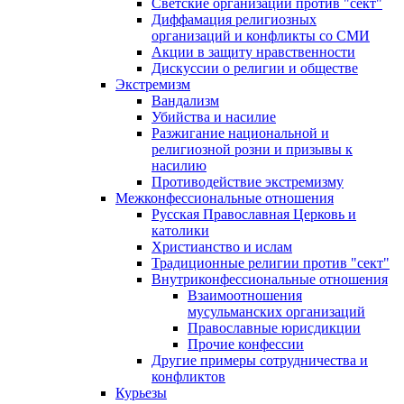
Светские организации против "сект"
Диффамация религиозных
организаций и конфликты со СМИ
Акции в защиту нравственности
Дискуссии о религии и обществе
Экстремизм
Вандализм
Убийства и насилие
Разжигание национальной и
религиозной розни и призывы к
насилию
Противодействие экстремизму
Межконфессиональные отношения
Русская Православная Церковь и
католики
Христианство и ислам
Традиционные религии против "сект"
Внутриконфессиональные отношения
Взаимоотношения
мусульманских организаций
Православные юрисдикции
Прочие конфессии
Другие примеры сотрудничества и
конфликтов
Курьезы