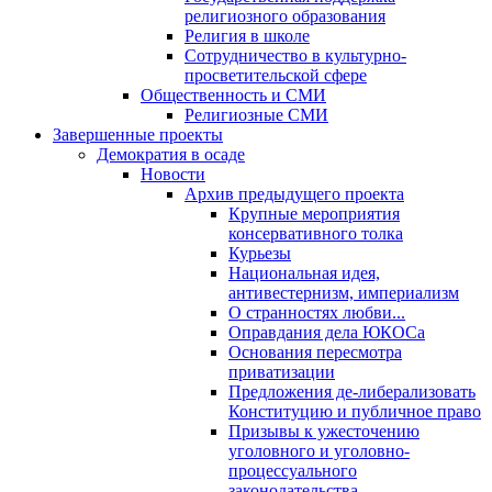
религиозного образования
Религия в школе
Сотрудничество в культурно-
просветительской сфере
Общественность и СМИ
Религиозные СМИ
Завершенные проекты
Демократия в осаде
Новости
Архив предыдущего проекта
Крупные мероприятия
консервативного толка
Курьезы
Национальная идея,
антивестернизм, империализм
О странностях любви...
Оправдания дела ЮКОСа
Основания пересмотра
приватизации
Предложения де-либерализовать
Конституцию и публичное право
Призывы к ужесточению
уголовного и уголовно-
процессуального
законодательства