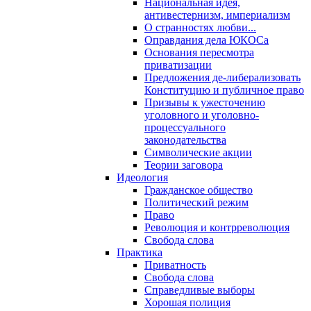
Национальная идея,
антивестернизм, империализм
О странностях любви...
Оправдания дела ЮКОСа
Основания пересмотра
приватизации
Предложения де-либерализовать
Конституцию и публичное право
Призывы к ужесточению
уголовного и уголовно-
процессуального
законодательства
Символические акции
Теории заговора
Идеология
Гражданское общество
Политический режим
Право
Революция и контрреволюция
Свобода слова
Практика
Приватность
Свобода слова
Справедливые выборы
Хорошая полиция