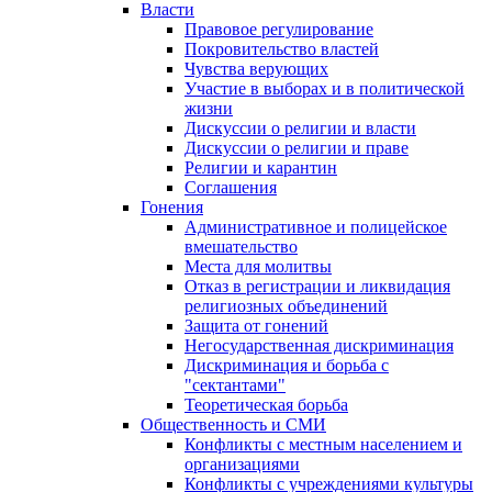
Власти
Правовое регулирование
Покровительство властей
Чувства верующих
Участие в выборах и в политической
жизни
Дискуссии о религии и власти
Дискуссии о религии и праве
Религии и карантин
Соглашения
Гонения
Административное и полицейское
вмешательство
Места для молитвы
Отказ в регистрации и ликвидация
религиозных объединений
Защита от гонений
Негосударственная дискриминация
Дискриминация и борьба с
"сектантами"
Теоретическая борьба
Общественность и СМИ
Конфликты с местным населением и
организациями
Конфликты с учреждениями культуры