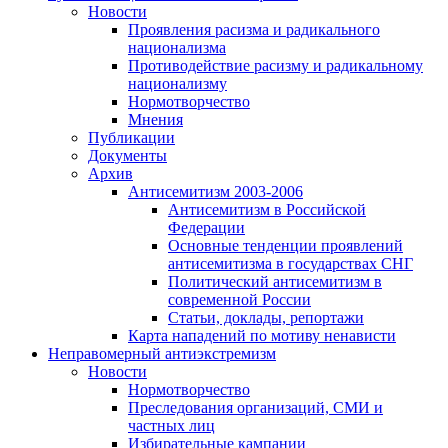
Новости
Проявления расизма и радикального
национализма
Противодействие расизму и радикальному
национализму
Нормотворчество
Мнения
Публикации
Документы
Архив
Антисемитизм 2003-2006
Антисемитизм в Российской
Федерации
Основные тенденции проявлений
антисемитизма в государствах СНГ
Политический антисемитизм в
современной России
Статьи, доклады, репортажи
Карта нападений по мотиву ненависти
Неправомерный антиэкстремизм
Новости
Нормотворчество
Преследования организаций, СМИ и
частных лиц
Избирательные кампании