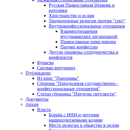
Русская Православная Церковь и
католики
Христианство и ислам
Традиционные религии против "сект"
Внутриконфессиональные отношения
Взаимоотношения
мусульманских организаций
Православные юрисдикции
Прочие конфессии
Другие примеры сотрудничества и
конфликтов
Курьезы
Сколько верующих
Публикации
Из книг "Панорамы"
Сборник "Преодолевая государственно -
конфессиональные отношения"
Статьи сборника "Пределы светскости"
Документы
Архив
Власть
Борьба с ИНН и другими
машиночитаемыми кодами
Место религии в обществе в целом