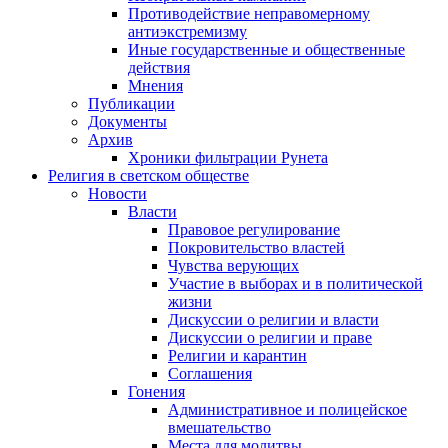
Противодействие неправомерному
антиэкстремизму
Иные государственные и общественные
действия
Мнения
Публикации
Документы
Архив
Хроники фильтрации Рунета
Религия в светском обществе
Новости
Власти
Правовое регулирование
Покровительство властей
Чувства верующих
Участие в выборах и в политической
жизни
Дискуссии о религии и власти
Дискуссии о религии и праве
Религии и карантин
Соглашения
Гонения
Административное и полицейское
вмешательство
Места для молитвы