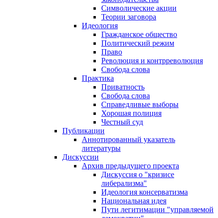
Символические акции
Теории заговора
Идеология
Гражданское общество
Политический режим
Право
Революция и контрреволюция
Свобода слова
Практика
Приватность
Свобода слова
Справедливые выборы
Хорошая полиция
Честный суд
Публикации
Аннотированный указатель
литературы
Дискуссии
Архив предыдущего проекта
Дискуссия о "кризисе
либерализма"
Идеология консерватизма
Национальная идея
Пути легитимации "управляемой