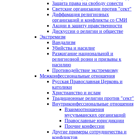
Защита права на свободу совести
Светские организации против "сект"
Диффамация религиозных
организаций и конфликты со СМИ
Акции в защиту нравственности
Дискуссии о религии и обществе
Экстремизм
Вандализм
Убийства и насилие
Разжигание национальной и
религиозной розни и призывы к
насилию
Противодействие экстремизму
Межконфессиональные отношения
Русская Православная Церковь и
католики
Христианство и ислам
Традиционные религии против "сект"
Внутриконфессиональные отношения
Взаимоотношения
мусульманских организаций
Православные юрисдикции
Прочие конфессии
Другие примеры сотрудничества и
конфликтов