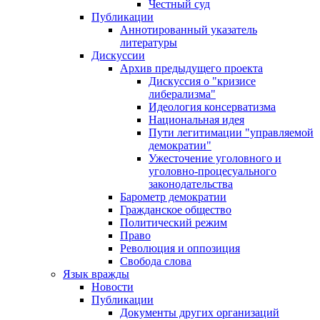
Честный суд
Публикации
Аннотированный указатель
литературы
Дискуссии
Архив предыдущего проекта
Дискуссия о "кризисе
либерализма"
Идеология консерватизма
Национальная идея
Пути легитимации "управляемой
демократии"
Ужесточение уголовного и
уголовно-процесуального
законодательства
Барометр демократии
Гражданское общество
Политический режим
Право
Революция и оппозиция
Свобода слова
Язык вражды
Новости
Публикации
Документы других организаций