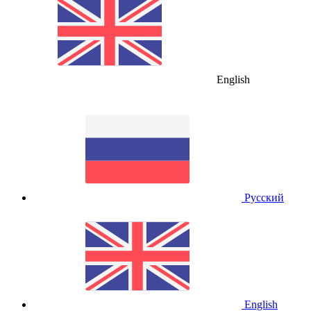
English
Русский
English