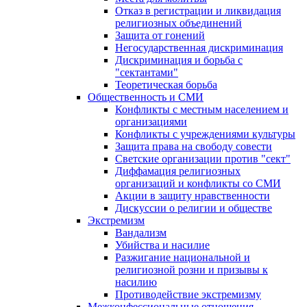
Отказ в регистрации и ликвидация
религиозных объединений
Защита от гонений
Негосударственная дискриминация
Дискриминация и борьба с
"сектантами"
Теоретическая борьба
Общественность и СМИ
Конфликты с местным населением и
организациями
Конфликты с учреждениями культуры
Защита права на свободу совести
Светские организации против "сект"
Диффамация религиозных
организаций и конфликты со СМИ
Акции в защиту нравственности
Дискуссии о религии и обществе
Экстремизм
Вандализм
Убийства и насилие
Разжигание национальной и
религиозной розни и призывы к
насилию
Противодействие экстремизму
Межконфессиональные отношения