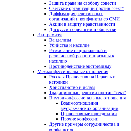
Защита права на свободу совести
Светские организации против "сект"
Диффамация религиозных
организаций и конфликты со СМИ
Акции в защиту нравственности
Дискуссии о религии и обществе
Экстремизм
Вандализм
Убийства и насилие
Разжигание национальной и
религиозной розни и призывы к
насилию
Противодействие экстремизму
Межконфессиональные отношения
Русская Православная Церковь и
католики
Христианство и ислам
Традиционные религии против "сект"
Внутриконфессиональные отношения
Взаимоотношения
мусульманских организаций
Православные юрисдикции
Прочие конфессии
Другие примеры сотрудничества и
конфликтов