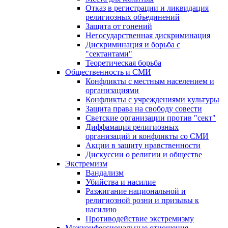
Отказ в регистрации и ликвидация
религиозных объединений
Защита от гонений
Негосударственная дискриминация
Дискриминация и борьба с
"сектантами"
Теоретическая борьба
Общественность и СМИ
Конфликты с местным населением и
организациями
Конфликты с учреждениями культуры
Защита права на свободу совести
Светские организации против "сект"
Диффамация религиозных
организаций и конфликты со СМИ
Акции в защиту нравственности
Дискуссии о религии и обществе
Экстремизм
Вандализм
Убийства и насилие
Разжигание национальной и
религиозной розни и призывы к
насилию
Противодействие экстремизму
Межконфессиональные отношения