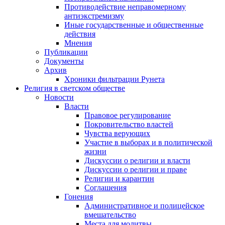
Противодействие неправомерному
антиэкстремизму
Иные государственные и общественные
действия
Мнения
Публикации
Документы
Архив
Хроники фильтрации Рунета
Религия в светском обществе
Новости
Власти
Правовое регулирование
Покровительство властей
Чувства верующих
Участие в выборах и в политической
жизни
Дискуссии о религии и власти
Дискуссии о религии и праве
Религии и карантин
Соглашения
Гонения
Административное и полицейское
вмешательство
Места для молитвы