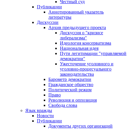
Честный суд
Публикации
Аннотированный указатель
литературы
Дискуссии
Архив предыдущего проекта
Дискуссия о "кризисе
либерализма"
Идеология консерватизма
Национальная идея
Пути легитимации "управляемой
демократии"
Ужесточение уголовного и
уголовно-процесуального
законодательства
Барометр демократии
Гражданское общество
Политический режим
Право
Революция и оппозиция
Свобода слова
Язык вражды
Новости
Публикации
Документы других организаций