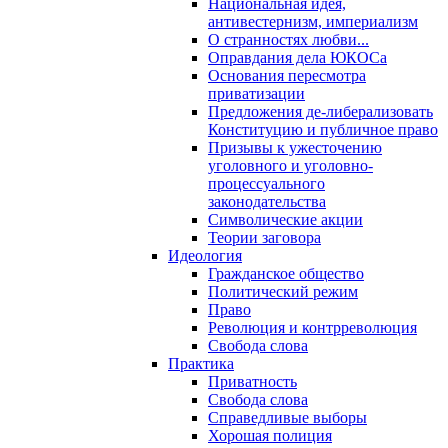
Национальная идея,
антивестернизм, империализм
О странностях любви...
Оправдания дела ЮКОСа
Основания пересмотра
приватизации
Предложения де-либерализовать
Конституцию и публичное право
Призывы к ужесточению
уголовного и уголовно-
процессуального
законодательства
Символические акции
Теории заговора
Идеология
Гражданское общество
Политический режим
Право
Революция и контрреволюция
Свобода слова
Практика
Приватность
Свобода слова
Справедливые выборы
Хорошая полиция