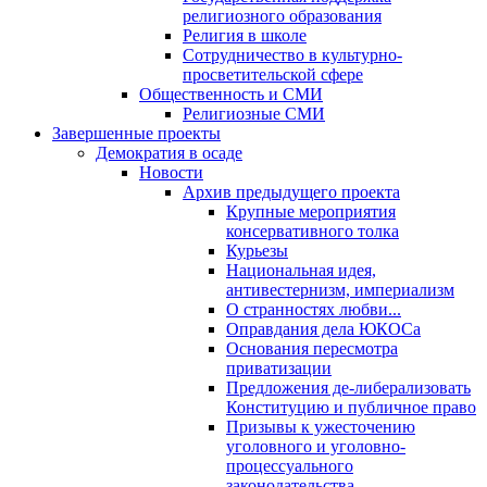
религиозного образования
Религия в школе
Сотрудничество в культурно-
просветительской сфере
Общественность и СМИ
Религиозные СМИ
Завершенные проекты
Демократия в осаде
Новости
Архив предыдущего проекта
Крупные мероприятия
консервативного толка
Курьезы
Национальная идея,
антивестернизм, империализм
О странностях любви...
Оправдания дела ЮКОСа
Основания пересмотра
приватизации
Предложения де-либерализовать
Конституцию и публичное право
Призывы к ужесточению
уголовного и уголовно-
процессуального
законодательства