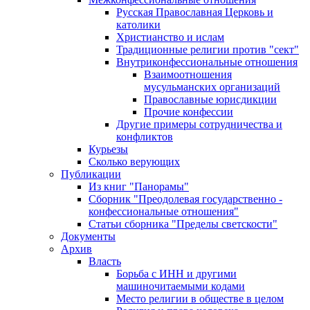
Русская Православная Церковь и
католики
Христианство и ислам
Традиционные религии против "сект"
Внутриконфессиональные отношения
Взаимоотношения
мусульманских организаций
Православные юрисдикции
Прочие конфессии
Другие примеры сотрудничества и
конфликтов
Курьезы
Сколько верующих
Публикации
Из книг "Панорамы"
Сборник "Преодолевая государственно -
конфессиональные отношения"
Статьи сборника "Пределы светскости"
Документы
Архив
Власть
Борьба с ИНН и другими
машиночитаемыми кодами
Место религии в обществе в целом