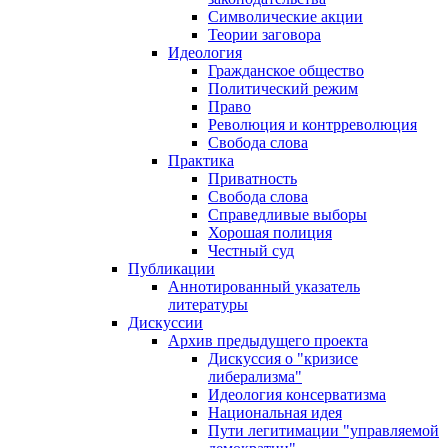
Символические акции
Теории заговора
Идеология
Гражданское общество
Политический режим
Право
Революция и контрреволюция
Свобода слова
Практика
Приватность
Свобода слова
Справедливые выборы
Хорошая полиция
Честный суд
Публикации
Аннотированный указатель
литературы
Дискуссии
Архив предыдущего проекта
Дискуссия о "кризисе
либерализма"
Идеология консерватизма
Национальная идея
Пути легитимации "управляемой