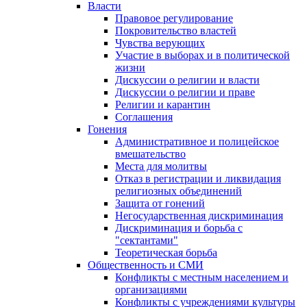
Власти
Правовое регулирование
Покровительство властей
Чувства верующих
Участие в выборах и в политической
жизни
Дискуссии о религии и власти
Дискуссии о религии и праве
Религии и карантин
Соглашения
Гонения
Административное и полицейское
вмешательство
Места для молитвы
Отказ в регистрации и ликвидация
религиозных объединений
Защита от гонений
Негосударственная дискриминация
Дискриминация и борьба с
"сектантами"
Теоретическая борьба
Общественность и СМИ
Конфликты с местным населением и
организациями
Конфликты с учреждениями культуры