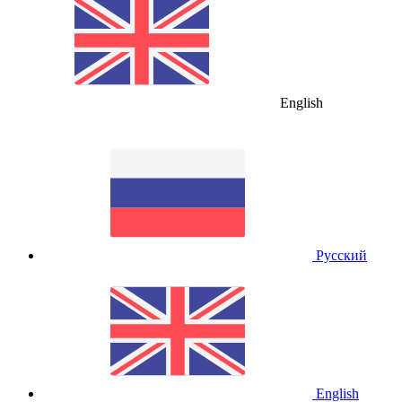
English
Русский
English