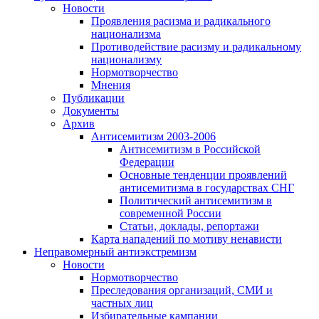
Новости
Проявления расизма и радикального
национализма
Противодействие расизму и радикальному
национализму
Нормотворчество
Мнения
Публикации
Документы
Архив
Антисемитизм 2003-2006
Антисемитизм в Российской
Федерации
Основные тенденции проявлений
антисемитизма в государствах СНГ
Политический антисемитизм в
современной России
Статьи, доклады, репортажи
Карта нападений по мотиву ненависти
Неправомерный антиэкстремизм
Новости
Нормотворчество
Преследования организаций, СМИ и
частных лиц
Избирательные кампании