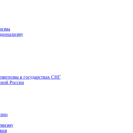
лизма
ционализму
емитизма в государствах СНГ
нной России
 лиц
емизму
вия