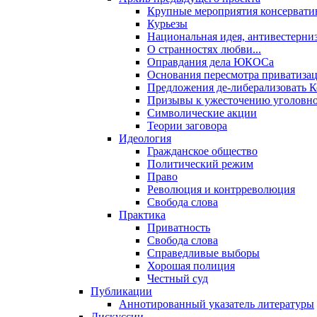
Крупные мероприятия консервати
Курьезы
Национальная идея, антивестерни
О странностях любви...
Оправдания дела ЮКОСа
Основания пересмотра приватиза
Предложения де-либерализовать 
Призывы к ужесточению уголовног
Символические акции
Теории заговора
Идеология
Гражданское общество
Политический режим
Право
Революция и контрреволюция
Свобода слова
Практика
Приватность
Свобода слова
Справедливые выборы
Хорошая полиция
Честный суд
Публикации
Аннотированный указатель литературы
Дискуссии