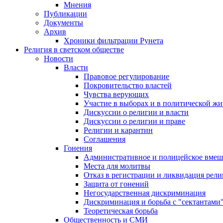
Мнения
Публикации
Документы
Архив
Хроники фильтрации Рунета
Религия в светском обществе
Новости
Власти
Правовое регулирование
Покровительство властей
Чувства верующих
Участие в выборах и в политической ж
Дискуссии о религии и власти
Дискуссии о религии и праве
Религии и карантин
Соглашения
Гонения
Административное и полицейское вмеш
Места для молитвы
Отказ в регистрации и ликвидация рел
Защита от гонений
Негосударственная дискриминация
Дискриминация и борьба с "сектантами
Теоретическая борьба
Общественность и СМИ