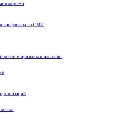
ганизациями
 и конфликты со СМИ
й розни и призывы к насилию
ки
организаций
ликтов