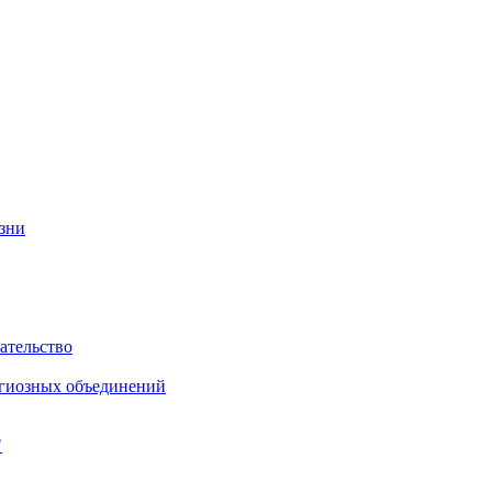
изни
ательство
игиозных объединений
"