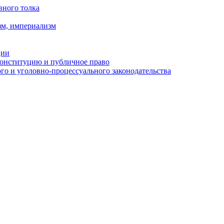
вного толка
зм, империализм
ции
Конституцию и публичное право
о и уголовно-процессуального законодательства