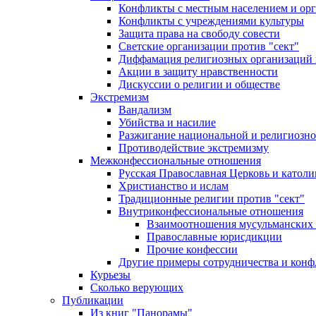
Конфликты с местным населением и ор
Конфликты с учреждениями культуры
Защита права на свободу совести
Светские организации против "сект"
Диффамация религиозных организаций
Акции в защиту нравственности
Дискуссии о религии и обществе
Экстремизм
Вандализм
Убийства и насилие
Разжигание национальной и религиозно
Противодействие экстремизму
Межконфессиональные отношения
Русская Православная Церковь и католи
Христианство и ислам
Традиционные религии против "сект"
Внутриконфессиональные отношения
Взаимоотношения мусульманских 
Православные юрисдикции
Прочие конфессии
Другие примеры сотрудничества и конф
Курьезы
Сколько верующих
Публикации
Из книг "Панорамы"