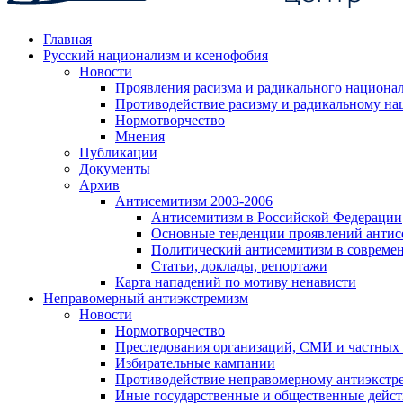
Главная
Русский национализм и ксенофобия
Новости
Проявления расизма и радикального национа
Противодействие расизму и радикальному на
Нормотворчество
Мнения
Публикации
Документы
Архив
Антисемитизм 2003-2006
Антисемитизм в Российской Федерации
Основные тенденции проявлений антис
Политический антисемитизм в совреме
Статьи, доклады, репортажи
Карта нападений по мотиву ненависти
Неправомерный антиэкстремизм
Новости
Нормотворчество
Преследования организаций, СМИ и частных
Избирательные кампании
Противодействие неправомерному антиэкстр
Иные государственные и общественные дейст