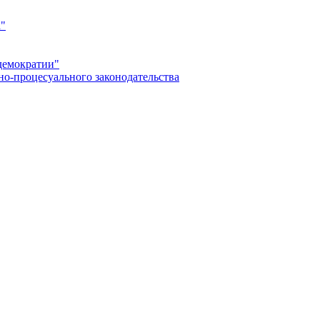
а"
демократии"
но-процесуального законодательства