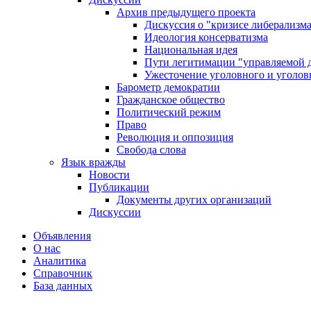
Архив предыдущего проекта
Дискуссия о "кризисе либерализм
Идеология консерватизма
Национальная идея
Пути легитимации "управляемой 
Ужесточение уголовного и уголов
Барометр демократии
Гражданское общество
Политический режим
Право
Революция и оппозиция
Свобода слова
Язык вражды
Новости
Публикации
Документы других организаций
Дискуссии
Объявления
О нас
Аналитика
Справочник
База данных