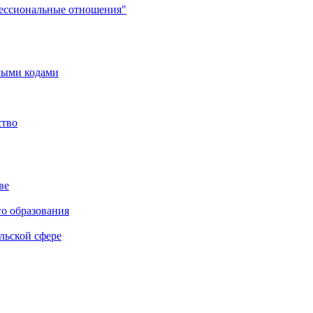
фессиональные отношения"
мыми кодами
ство
ве
го образования
льской сфере