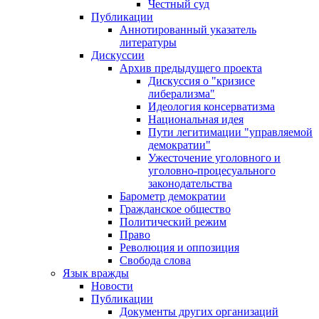
Честный суд
Публикации
Аннотированный указатель
литературы
Дискуссии
Архив предыдущего проекта
Дискуссия о "кризисе
либерализма"
Идеология консерватизма
Национальная идея
Пути легитимации "управляемой
демократии"
Ужесточение уголовного и
уголовно-процесуального
законодательства
Барометр демократии
Гражданское общество
Политический режим
Право
Революция и оппозиция
Свобода слова
Язык вражды
Новости
Публикации
Документы других организаций