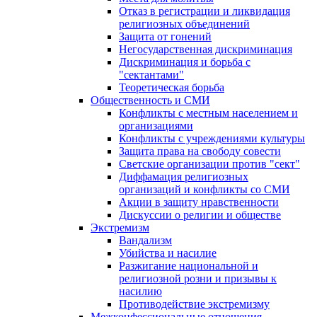
Отказ в регистрации и ликвидация
религиозных объединений
Защита от гонений
Негосударственная дискриминация
Дискриминация и борьба с
"сектантами"
Теоретическая борьба
Общественность и СМИ
Конфликты с местным населением и
организациями
Конфликты с учреждениями культуры
Защита права на свободу совести
Светские организации против "сект"
Диффамация религиозных
организаций и конфликты со СМИ
Акции в защиту нравственности
Дискуссии о религии и обществе
Экстремизм
Вандализм
Убийства и насилие
Разжигание национальной и
религиозной розни и призывы к
насилию
Противодействие экстремизму
Межконфессиональные отношения