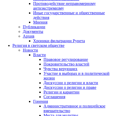
Противодействие неправомерному
антиэкстремизму
Иные государственные и общественные
действия
Мнения
Публикации
Документы
Архив
Хроники фильтрации Рунета
Религия в светском обществе
Новости
Власти
Правовое регулирование
Покровительство властей
Чувства верующих
Участие в выборах и в политической
жизни
Дискуссии о религии и власти
Дискуссии о религии и праве
Религии и карантин
Соглашения
Гонения
Административное и полицейское
вмешательство
Места для молитвы