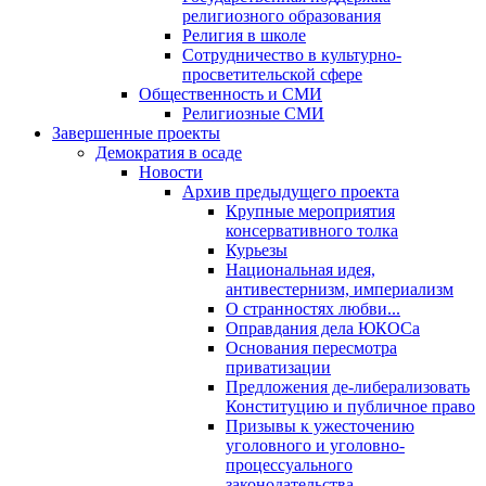
религиозного образования
Религия в школе
Сотрудничество в культурно-
просветительской сфере
Общественность и СМИ
Религиозные СМИ
Завершенные проекты
Демократия в осаде
Новости
Архив предыдущего проекта
Крупные мероприятия
консервативного толка
Курьезы
Национальная идея,
антивестернизм, империализм
О странностях любви...
Оправдания дела ЮКОСа
Основания пересмотра
приватизации
Предложения де-либерализовать
Конституцию и публичное право
Призывы к ужесточению
уголовного и уголовно-
процессуального
законодательства