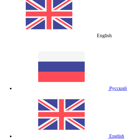
English
Русский
English