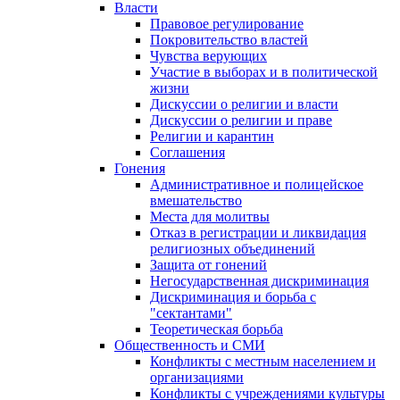
Власти
Правовое регулирование
Покровительство властей
Чувства верующих
Участие в выборах и в политической
жизни
Дискуссии о религии и власти
Дискуссии о религии и праве
Религии и карантин
Соглашения
Гонения
Административное и полицейское
вмешательство
Места для молитвы
Отказ в регистрации и ликвидация
религиозных объединений
Защита от гонений
Негосударственная дискриминация
Дискриминация и борьба с
"сектантами"
Теоретическая борьба
Общественность и СМИ
Конфликты с местным населением и
организациями
Конфликты с учреждениями культуры