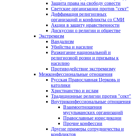
Защита права на свободу совести
Светские организации против "сект"
Диффамация религиозных
организаций и конфликты со СМИ
Акции в защиту нравственности
Дискуссии о религии и обществе
Экстремизм
Вандализм
Убийства и насилие
Разжигание национальной и
религиозной розни и призывы к
насилию
Противодействие экстремизму
Межконфессиональные отношения
Русская Православная Церковь и
католики
Христианство и ислам
Традиционные религии против "сект"
Внутриконфессиональные отношения
Взаимоотношения
мусульманских организаций
Православные юрисдикции
Прочие конфессии
Другие примеры сотрудничества и
конфликтов