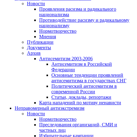
Новости
Проявления расизма и радикального
национализма
Противодействие расизму и радикальному
национализму
Нормотворчество
Мнения
Публикации
Документы
Архив
Антисемитизм 2003-2006
Антисемитизм в Российской
Федерации
Основные тенденции проявлений
антисемитизма в государствах СНГ
Политический антисемитизм в
современной России
Статьи, доклады, репортажи
Карта нападений по мотиву ненависти
Неправомерный антиэкстремизм
Новости
Нормотворчество
Преследования организаций, СМИ и
частных лиц
Избирательные кампании