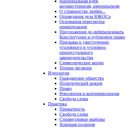
Национальная идея,
антивестернизм, империализм
О странностях любви...
Оправдания дела ЮКОСа
Основания пересмотра
приватизации
Предложения де-либерализовать
Конституцию и публичное право
Призывы к ужесточению
уголовного и уголовно-
процессуального
законодательства
Символические акции
Теории заговора
Идеология
Гражданское общество
Политический режим
Право
Революция и контрреволюция
Свобода слова
Практика
Приватность
Свобода слова
Справедливые выборы
Хорошая полиция