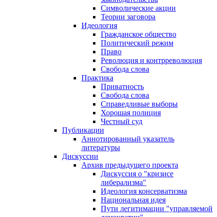
Символические акции
Теории заговора
Идеология
Гражданское общество
Политический режим
Право
Революция и контрреволюция
Свобода слова
Практика
Приватность
Свобода слова
Справедливые выборы
Хорошая полиция
Честный суд
Публикации
Аннотированный указатель
литературы
Дискуссии
Архив предыдущего проекта
Дискуссия о "кризисе
либерализма"
Идеология консерватизма
Национальная идея
Пути легитимации "управляемой