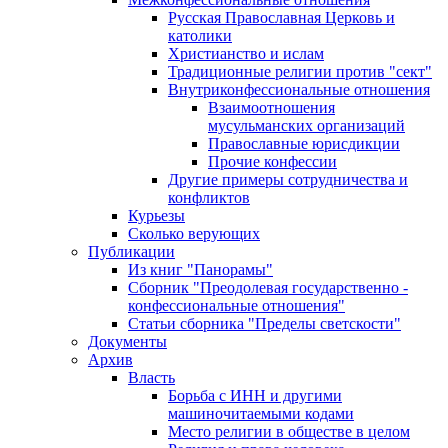
Русская Православная Церковь и
католики
Христианство и ислам
Традиционные религии против "сект"
Внутриконфессиональные отношения
Взаимоотношения
мусульманских организаций
Православные юрисдикции
Прочие конфессии
Другие примеры сотрудничества и
конфликтов
Курьезы
Сколько верующих
Публикации
Из книг "Панорамы"
Сборник "Преодолевая государственно -
конфессиональные отношения"
Статьи сборника "Пределы светскости"
Документы
Архив
Власть
Борьба с ИНН и другими
машиночитаемыми кодами
Место религии в обществе в целом