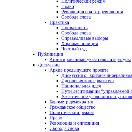
Политический режим
Право
Революция и контрреволюция
Свобода слова
Практика
Приватность
Свобода слова
Справедливые выборы
Хорошая полиция
Честный суд
Публикации
Аннотированный указатель литературы
Дискуссии
Архив предыдущего проекта
Дискуссия о "кризисе либерализм
Идеология консерватизма
Национальная идея
Пути легитимации "управляемой 
Ужесточение уголовного и уголов
Барометр демократии
Гражданское общество
Политический режим
Право
Революция и оппозиция
Свобода слова