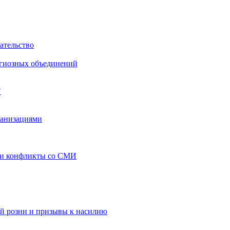
ательство
игиозных объединений
"
ганизациями
 и конфликты со СМИ
й розни и призывы к насилию