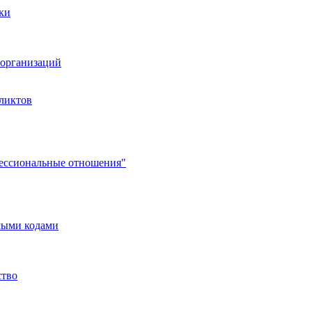
ки
организаций
ликтов
фессиональные отношения"
мыми кодами
ство