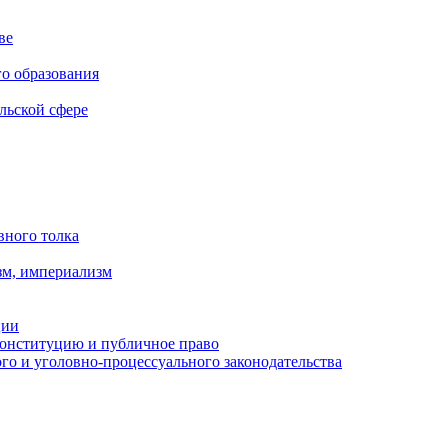
ве
го образования
льской сфере
вного толка
зм, империализм
ции
Конституцию и публичное право
о и уголовно-процессуального законодательства