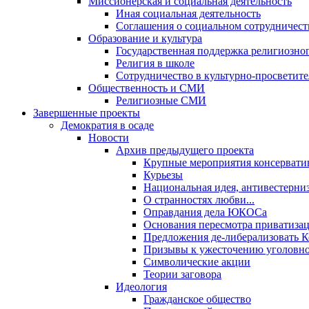
Миссионерская и социальная деятельность
Иная социальная деятельность
Соглашения о социальном сотрудничест
Образование и культура
Государственная поддержка религиозно
Религия в школе
Сотрудничество в культурно-просветите
Общественность и СМИ
Религиозные СМИ
Завершенные проекты
Демократия в осаде
Новости
Архив предыдущего проекта
Крупные мероприятия консервати
Курьезы
Национальная идея, антивестерни
О странностях любви...
Оправдания дела ЮКОСа
Основания пересмотра приватиза
Предложения де-либерализовать 
Призывы к ужесточению уголовног
Символические акции
Теории заговора
Идеология
Гражданское общество