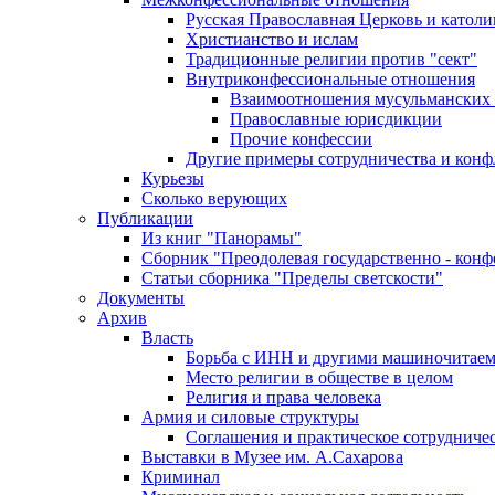
Русская Православная Церковь и католи
Христианство и ислам
Традиционные религии против "сект"
Внутриконфессиональные отношения
Взаимоотношения мусульманских 
Православные юрисдикции
Прочие конфессии
Другие примеры сотрудничества и конф
Курьезы
Сколько верующих
Публикации
Из книг "Панорамы"
Сборник "Преодолевая государственно - кон
Статьи сборника "Пределы светскости"
Документы
Архив
Власть
Борьба с ИНН и другими машиночитае
Место религии в обществе в целом
Религия и права человека
Армия и силовые структуры
Соглашения и практическое сотрудниче
Выставки в Музее им. А.Сахарова
Криминал