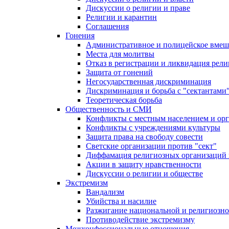
Дискуссии о религии и праве
Религии и карантин
Соглашения
Гонения
Административное и полицейское вмеш
Места для молитвы
Отказ в регистрации и ликвидация рел
Защита от гонений
Негосударственная дискриминация
Дискриминация и борьба с "сектантами
Теоретическая борьба
Общественность и СМИ
Конфликты с местным населением и ор
Конфликты с учреждениями культуры
Защита права на свободу совести
Светские организации против "сект"
Диффамация религиозных организаций
Акции в защиту нравственности
Дискуссии о религии и обществе
Экстремизм
Вандализм
Убийства и насилие
Разжигание национальной и религиозно
Противодействие экстремизму
Межконфессиональные отношения