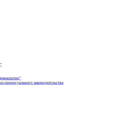
а"
демократии"
но-процесуального законодательства