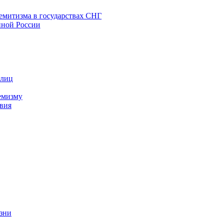
емитизма в государствах СНГ
нной России
 лиц
емизму
вия
изни