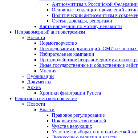
Антисемитизм в Российской Федерации
Основные тенденции проявлений антис
Политический антисемитизм в совреме
Статьи, доклады, репортажи
Карта нападений по мотиву ненависти
Неправомерный антиэкстремизм
Новости
Нормотворчество
Преследования организаций, СМИ и частных
Избирательные кампании
Противодействие неправомерному антиэкстр
Иные государственные и общественные дейст
Мнения
Публикации
Документы
Архив
Хроники фильтрации Рунета
Религия в светском обществе
Новости
Власти
Правовое регулирование
Покровительство властей
Чувства верующих
Участие в выборах и в политической ж
Дискуссии о религии и власти