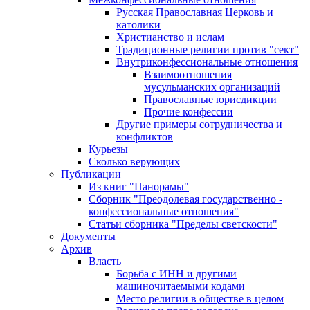
Русская Православная Церковь и
католики
Христианство и ислам
Традиционные религии против "сект"
Внутриконфессиональные отношения
Взаимоотношения
мусульманских организаций
Православные юрисдикции
Прочие конфессии
Другие примеры сотрудничества и
конфликтов
Курьезы
Сколько верующих
Публикации
Из книг "Панорамы"
Сборник "Преодолевая государственно -
конфессиональные отношения"
Статьи сборника "Пределы светскости"
Документы
Архив
Власть
Борьба с ИНН и другими
машиночитаемыми кодами
Место религии в обществе в целом