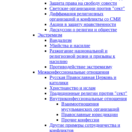
Защита права на свободу совести
Светские организации против "сект"
Диффамация религиозных
организаций и конфликты со СМИ
Акции в защиту нравственности
Дискуссии о религии и обществе
Экстремизм
Вандализм
Убийства и насилие
Разжигание национальной и
религиозной розни и призывы к
насилию
Противодействие экстремизму
Межконфессиональные отношения
Русская Православная Церковь и
католики
Христианство и ислам
Традиционные религии против "сект"
Внутриконфессиональные отношения
Взаимоотношения
мусульманских организаций
Православные юрисдикции
Прочие конфессии
Другие примеры сотрудничества и
конфликтов