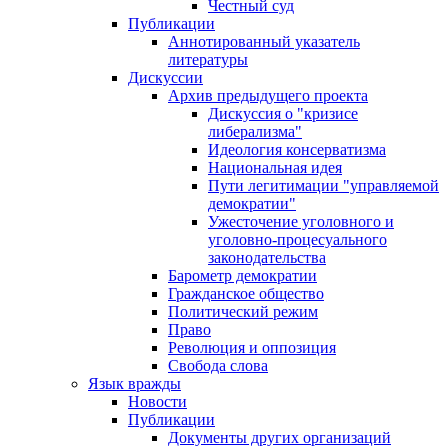
Честный суд
Публикации
Аннотированный указатель
литературы
Дискуссии
Архив предыдущего проекта
Дискуссия о "кризисе
либерализма"
Идеология консерватизма
Национальная идея
Пути легитимации "управляемой
демократии"
Ужесточение уголовного и
уголовно-процесуального
законодательства
Барометр демократии
Гражданское общество
Политический режим
Право
Революция и оппозиция
Свобода слова
Язык вражды
Новости
Публикации
Документы других организаций