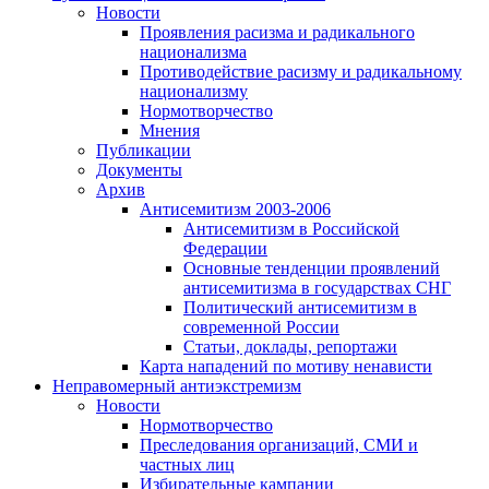
Новости
Проявления расизма и радикального
национализма
Противодействие расизму и радикальному
национализму
Нормотворчество
Мнения
Публикации
Документы
Архив
Антисемитизм 2003-2006
Антисемитизм в Российской
Федерации
Основные тенденции проявлений
антисемитизма в государствах СНГ
Политический антисемитизм в
современной России
Статьи, доклады, репортажи
Карта нападений по мотиву ненависти
Неправомерный антиэкстремизм
Новости
Нормотворчество
Преследования организаций, СМИ и
частных лиц
Избирательные кампании