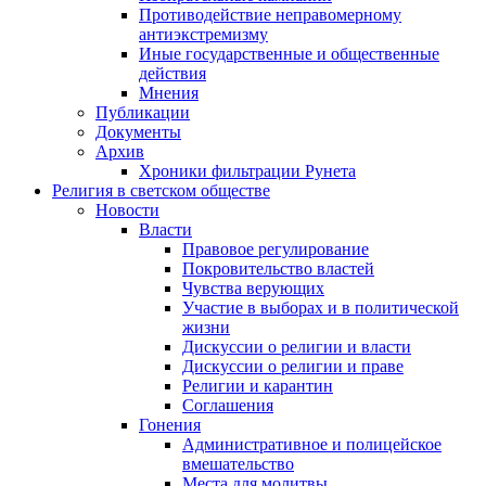
Противодействие неправомерному
антиэкстремизму
Иные государственные и общественные
действия
Мнения
Публикации
Документы
Архив
Хроники фильтрации Рунета
Религия в светском обществе
Новости
Власти
Правовое регулирование
Покровительство властей
Чувства верующих
Участие в выборах и в политической
жизни
Дискуссии о религии и власти
Дискуссии о религии и праве
Религии и карантин
Соглашения
Гонения
Административное и полицейское
вмешательство
Места для молитвы