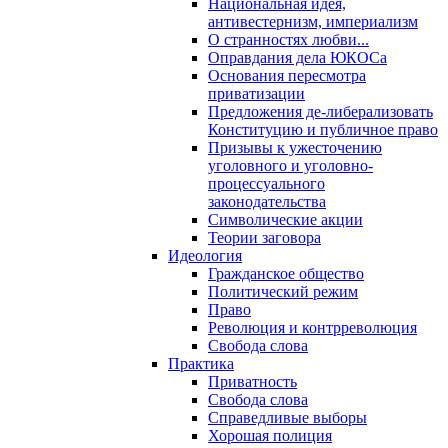
Национальная идея,
антивестернизм, империализм
О странностях любви...
Оправдания дела ЮКОСа
Основания пересмотра
приватизации
Предложения де-либерализовать
Конституцию и публичное право
Призывы к ужесточению
уголовного и уголовно-
процессуального
законодательства
Символические акции
Теории заговора
Идеология
Гражданское общество
Политический режим
Право
Революция и контрреволюция
Свобода слова
Практика
Приватность
Свобода слова
Справедливые выборы
Хорошая полиция