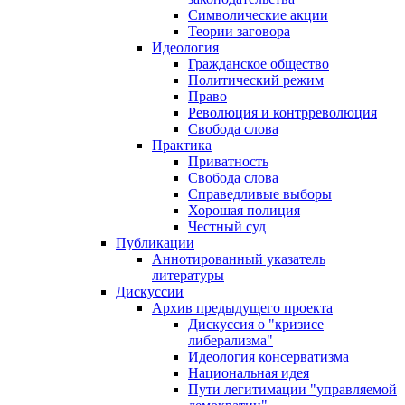
Символические акции
Теории заговора
Идеология
Гражданское общество
Политический режим
Право
Революция и контрреволюция
Свобода слова
Практика
Приватность
Свобода слова
Справедливые выборы
Хорошая полиция
Честный суд
Публикации
Аннотированный указатель
литературы
Дискуссии
Архив предыдущего проекта
Дискуссия о "кризисе
либерализма"
Идеология консерватизма
Национальная идея
Пути легитимации "управляемой