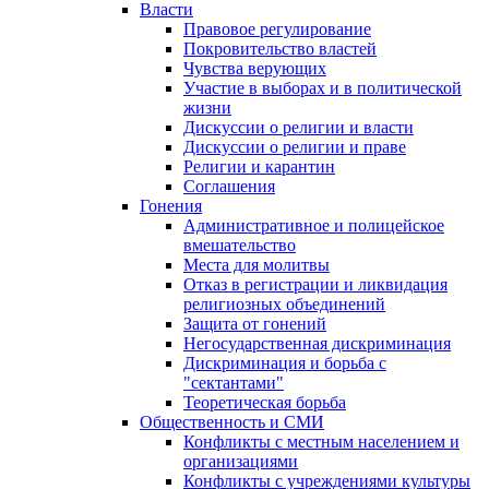
Власти
Правовое регулирование
Покровительство властей
Чувства верующих
Участие в выборах и в политической
жизни
Дискуссии о религии и власти
Дискуссии о религии и праве
Религии и карантин
Соглашения
Гонения
Административное и полицейское
вмешательство
Места для молитвы
Отказ в регистрации и ликвидация
религиозных объединений
Защита от гонений
Негосударственная дискриминация
Дискриминация и борьба с
"сектантами"
Теоретическая борьба
Общественность и СМИ
Конфликты с местным населением и
организациями
Конфликты с учреждениями культуры