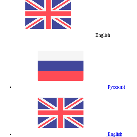
English
Русский
English