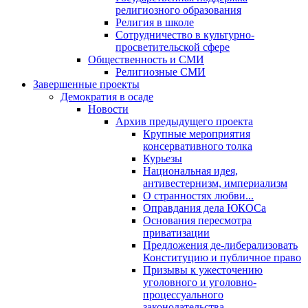
религиозного образования
Религия в школе
Сотрудничество в культурно-
просветительской сфере
Общественность и СМИ
Религиозные СМИ
Завершенные проекты
Демократия в осаде
Новости
Архив предыдущего проекта
Крупные мероприятия
консервативного толка
Курьезы
Национальная идея,
антивестернизм, империализм
О странностях любви...
Оправдания дела ЮКОСа
Основания пересмотра
приватизации
Предложения де-либерализовать
Конституцию и публичное право
Призывы к ужесточению
уголовного и уголовно-
процессуального
законодательства