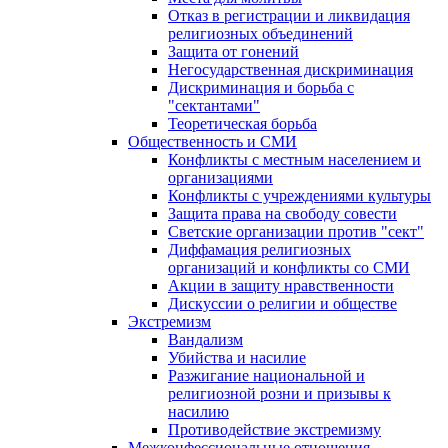
Отказ в регистрации и ликвидация
религиозных объединений
Защита от гонений
Негосударственная дискриминация
Дискриминация и борьба с
"сектантами"
Теоретическая борьба
Общественность и СМИ
Конфликты с местным населением и
организациями
Конфликты с учреждениями культуры
Защита права на свободу совести
Светские организации против "сект"
Диффамация религиозных
организаций и конфликты со СМИ
Акции в защиту нравственности
Дискуссии о религии и обществе
Экстремизм
Вандализм
Убийства и насилие
Разжигание национальной и
религиозной розни и призывы к
насилию
Противодействие экстремизму
Межконфессиональные отношения