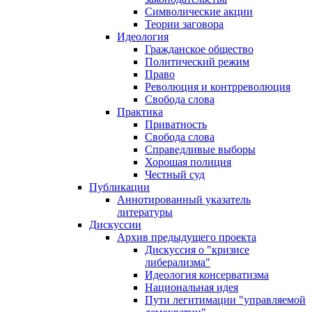
Символические акции
Теории заговора
Идеология
Гражданское общество
Политический режим
Право
Революция и контрреволюция
Свобода слова
Практика
Приватность
Свобода слова
Справедливые выборы
Хорошая полиция
Честный суд
Публикации
Аннотированный указатель
литературы
Дискуссии
Архив предыдущего проекта
Дискуссия о "кризисе
либерализма"
Идеология консерватизма
Национальная идея
Пути легитимации "управляемой