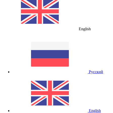
English
Русский
English