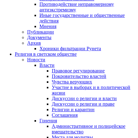
Противодействие неправомерному
антиэкстремизму
Иные государственные и общественные
действия
Мнения
Публикации
Документы
Архив
Хроники фильтрации Рунета
Религия в светском обществе
Новости
Власти
Правовое регулирование
Покровительство властей
Чувства верующих
Участие в выборах и в политической
жизни
Дискуссии о религии и власти
Дискуссии о религии и праве
Религии и карантин
Соглашения
Гонения
Административное и полицейское
вмешательство
Места для молитвы