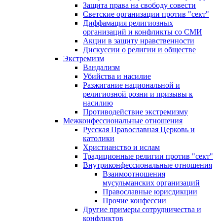
Защита права на свободу совести
Светские организации против "сект"
Диффамация религиозных
организаций и конфликты со СМИ
Акции в защиту нравственности
Дискуссии о религии и обществе
Экстремизм
Вандализм
Убийства и насилие
Разжигание национальной и
религиозной розни и призывы к
насилию
Противодействие экстремизму
Межконфессиональные отношения
Русская Православная Церковь и
католики
Христианство и ислам
Традиционные религии против "сект"
Внутриконфессиональные отношения
Взаимоотношения
мусульманских организаций
Православные юрисдикции
Прочие конфессии
Другие примеры сотрудничества и
конфликтов