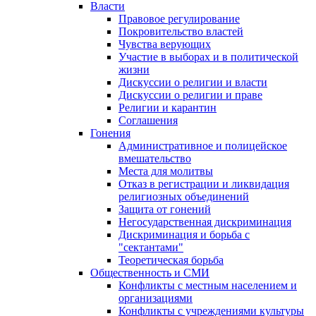
Власти
Правовое регулирование
Покровительство властей
Чувства верующих
Участие в выборах и в политической
жизни
Дискуссии о религии и власти
Дискуссии о религии и праве
Религии и карантин
Соглашения
Гонения
Административное и полицейское
вмешательство
Места для молитвы
Отказ в регистрации и ликвидация
религиозных объединений
Защита от гонений
Негосударственная дискриминация
Дискриминация и борьба с
"сектантами"
Теоретическая борьба
Общественность и СМИ
Конфликты с местным населением и
организациями
Конфликты с учреждениями культуры