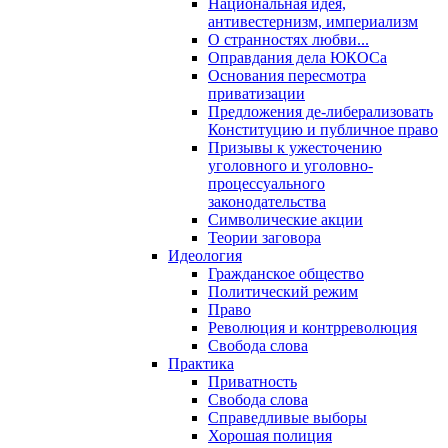
Национальная идея,
антивестернизм, империализм
О странностях любви...
Оправдания дела ЮКОСа
Основания пересмотра
приватизации
Предложения де-либерализовать
Конституцию и публичное право
Призывы к ужесточению
уголовного и уголовно-
процессуального
законодательства
Символические акции
Теории заговора
Идеология
Гражданское общество
Политический режим
Право
Революция и контрреволюция
Свобода слова
Практика
Приватность
Свобода слова
Справедливые выборы
Хорошая полиция