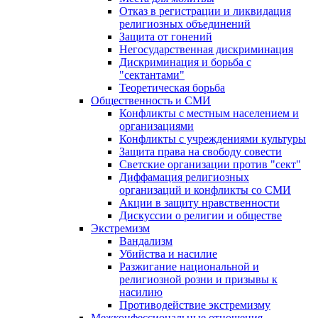
Отказ в регистрации и ликвидация
религиозных объединений
Защита от гонений
Негосударственная дискриминация
Дискриминация и борьба с
"сектантами"
Теоретическая борьба
Общественность и СМИ
Конфликты с местным населением и
организациями
Конфликты с учреждениями культуры
Защита права на свободу совести
Светские организации против "сект"
Диффамация религиозных
организаций и конфликты со СМИ
Акции в защиту нравственности
Дискуссии о религии и обществе
Экстремизм
Вандализм
Убийства и насилие
Разжигание национальной и
религиозной розни и призывы к
насилию
Противодействие экстремизму
Межконфессиональные отношения