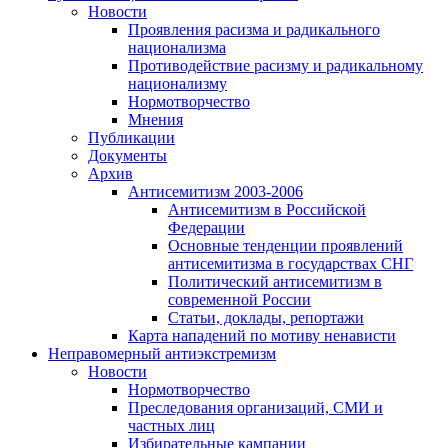
Новости
Проявления расизма и радикального
национализма
Противодействие расизму и радикальному
национализму
Нормотворчество
Мнения
Публикации
Документы
Архив
Антисемитизм 2003-2006
Антисемитизм в Российской
Федерации
Основные тенденции проявлений
антисемитизма в государствах СНГ
Политический антисемитизм в
современной России
Статьи, доклады, репортажи
Карта нападений по мотиву ненависти
Неправомерный антиэкстремизм
Новости
Нормотворчество
Преследования организаций, СМИ и
частных лиц
Избирательные кампании