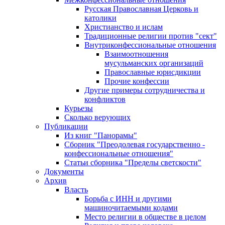
Русская Православная Церковь и
католики
Христианство и ислам
Традиционные религии против "сект"
Внутриконфессиональные отношения
Взаимоотношения
мусульманских организаций
Православные юрисдикции
Прочие конфессии
Другие примеры сотрудничества и
конфликтов
Курьезы
Сколько верующих
Публикации
Из книг "Панорамы"
Сборник "Преодолевая государственно -
конфессиональные отношения"
Статьи сборника "Пределы светскости"
Документы
Архив
Власть
Борьба с ИНН и другими
машиночитаемыми кодами
Место религии в обществе в целом