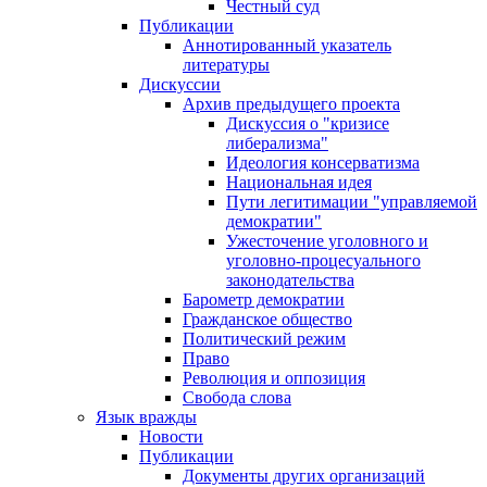
Честный суд
Публикации
Аннотированный указатель
литературы
Дискуссии
Архив предыдущего проекта
Дискуссия о "кризисе
либерализма"
Идеология консерватизма
Национальная идея
Пути легитимации "управляемой
демократии"
Ужесточение уголовного и
уголовно-процесуального
законодательства
Барометр демократии
Гражданское общество
Политический режим
Право
Революция и оппозиция
Свобода слова
Язык вражды
Новости
Публикации
Документы других организаций