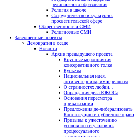
религиозного образования
Религия в школе
Сотрудничество в культурно-
просветительской сфере
Общественность и СМИ
Религиозные СМИ
Завершенные проекты
Демократия в осаде
Новости
Архив предыдущего проекта
Крупные мероприятия
консервативного толка
Курьезы
Национальная идея,
антивестернизм, империализм
О странностях любви...
Оправдания дела ЮКОСа
Основания пересмотра
приватизации
Предложения де-либерализовать
Конституцию и публичное право
Призывы к ужесточению
уголовного и уголовно-
процессуального
законодательства