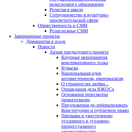
религиозного образования
Религия в школе
Сотрудничество в культурно-
просветительской сфере
Общественность и СМИ
Религиозные СМИ
Завершенные проекты
Демократия в осаде
Новости
Архив предыдущего проекта
Крупные мероприятия
консервативного толка
Курьезы
Национальная идея,
антивестернизм, империализм
О странностях любви...
Оправдания дела ЮКОСа
Основания пересмотра
приватизации
Предложения де-либерализовать
Конституцию и публичное право
Призывы к ужесточению
уголовного и уголовно-
процессуального
законодательства