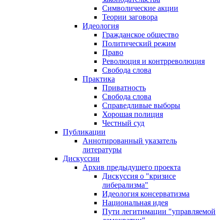
Символические акции
Теории заговора
Идеология
Гражданское общество
Политический режим
Право
Революция и контрреволюция
Свобода слова
Практика
Приватность
Свобода слова
Справедливые выборы
Хорошая полиция
Честный суд
Публикации
Аннотированный указатель
литературы
Дискуссии
Архив предыдущего проекта
Дискуссия о "кризисе
либерализма"
Идеология консерватизма
Национальная идея
Пути легитимации "управляемой