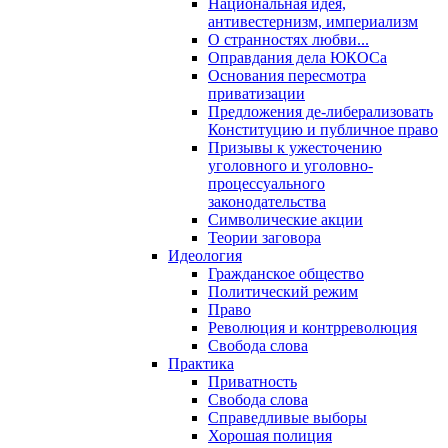
Национальная идея,
антивестернизм, империализм
О странностях любви...
Оправдания дела ЮКОСа
Основания пересмотра
приватизации
Предложения де-либерализовать
Конституцию и публичное право
Призывы к ужесточению
уголовного и уголовно-
процессуального
законодательства
Символические акции
Теории заговора
Идеология
Гражданское общество
Политический режим
Право
Революция и контрреволюция
Свобода слова
Практика
Приватность
Свобода слова
Справедливые выборы
Хорошая полиция