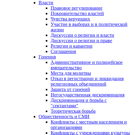
Власти
Правовое регулирование
Покровительство властей
Чувства верующих
Участие в выборах и в политической
жизни
Дискуссии о религии и власти
Дискуссии о религии и праве
Религии и карантин
Соглашения
Гонения
Административное и полицейское
вмешательство
Места для молитвы
Отказ в регистрации и ликвидация
религиозных объединений
Защита от гонений
Негосударственная дискриминация
Дискриминация и борьба с
"сектантами"
Теоретическая борьба
Общественность и СМИ
Конфликты с местным населением и
организациями
Конфликты с учреждениями культуры