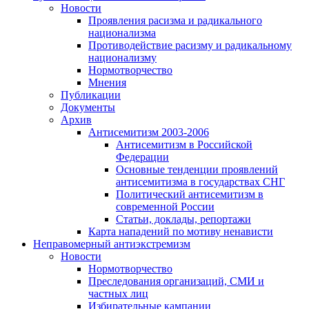
Новости
Проявления расизма и радикального
национализма
Противодействие расизму и радикальному
национализму
Нормотворчество
Мнения
Публикации
Документы
Архив
Антисемитизм 2003-2006
Антисемитизм в Российской
Федерации
Основные тенденции проявлений
антисемитизма в государствах СНГ
Политический антисемитизм в
современной России
Статьи, доклады, репортажи
Карта нападений по мотиву ненависти
Неправомерный антиэкстремизм
Новости
Нормотворчество
Преследования организаций, СМИ и
частных лиц
Избирательные кампании