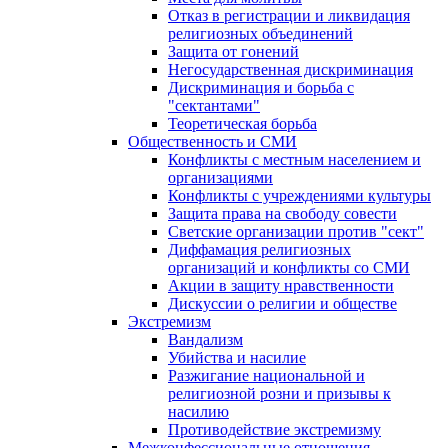
Отказ в регистрации и ликвидация
религиозных объединений
Защита от гонений
Негосударственная дискриминация
Дискриминация и борьба с
"сектантами"
Теоретическая борьба
Общественность и СМИ
Конфликты с местным населением и
организациями
Конфликты с учреждениями культуры
Защита права на свободу совести
Светские организации против "сект"
Диффамация религиозных
организаций и конфликты со СМИ
Акции в защиту нравственности
Дискуссии о религии и обществе
Экстремизм
Вандализм
Убийства и насилие
Разжигание национальной и
религиозной розни и призывы к
насилию
Противодействие экстремизму
Межконфессиональные отношения