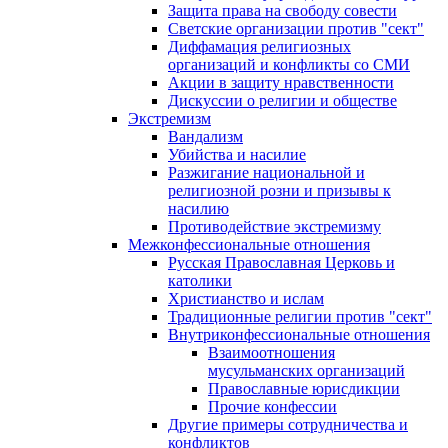
Защита права на свободу совести
Светские организации против "сект"
Диффамация религиозных
организаций и конфликты со СМИ
Акции в защиту нравственности
Дискуссии о религии и обществе
Экстремизм
Вандализм
Убийства и насилие
Разжигание национальной и
религиозной розни и призывы к
насилию
Противодействие экстремизму
Межконфессиональные отношения
Русская Православная Церковь и
католики
Христианство и ислам
Традиционные религии против "сект"
Внутриконфессиональные отношения
Взаимоотношения
мусульманских организаций
Православные юрисдикции
Прочие конфессии
Другие примеры сотрудничества и
конфликтов