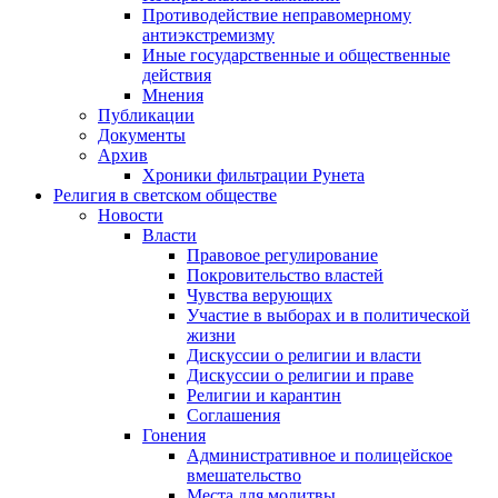
Противодействие неправомерному
антиэкстремизму
Иные государственные и общественные
действия
Мнения
Публикации
Документы
Архив
Хроники фильтрации Рунета
Религия в светском обществе
Новости
Власти
Правовое регулирование
Покровительство властей
Чувства верующих
Участие в выборах и в политической
жизни
Дискуссии о религии и власти
Дискуссии о религии и праве
Религии и карантин
Соглашения
Гонения
Административное и полицейское
вмешательство
Места для молитвы