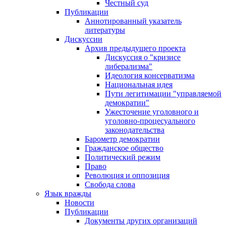
Честный суд
Публикации
Аннотированный указатель
литературы
Дискуссии
Архив предыдущего проекта
Дискуссия о "кризисе
либерализма"
Идеология консерватизма
Национальная идея
Пути легитимации "управляемой
демократии"
Ужесточение уголовного и
уголовно-процесуального
законодательства
Барометр демократии
Гражданское общество
Политический режим
Право
Революция и оппозиция
Свобода слова
Язык вражды
Новости
Публикации
Документы других организаций