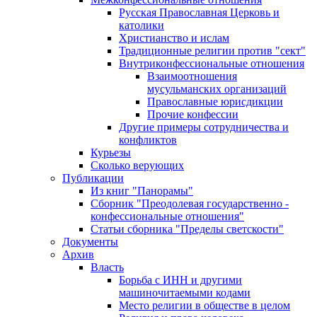
Русская Православная Церковь и
католики
Христианство и ислам
Традиционные религии против "сект"
Внутриконфессиональные отношения
Взаимоотношения
мусульманских организаций
Православные юрисдикции
Прочие конфессии
Другие примеры сотрудничества и
конфликтов
Курьезы
Сколько верующих
Публикации
Из книг "Панорамы"
Сборник "Преодолевая государственно -
конфессиональные отношения"
Статьи сборника "Пределы светскости"
Документы
Архив
Власть
Борьба с ИНН и другими
машиночитаемыми кодами
Место религии в обществе в целом