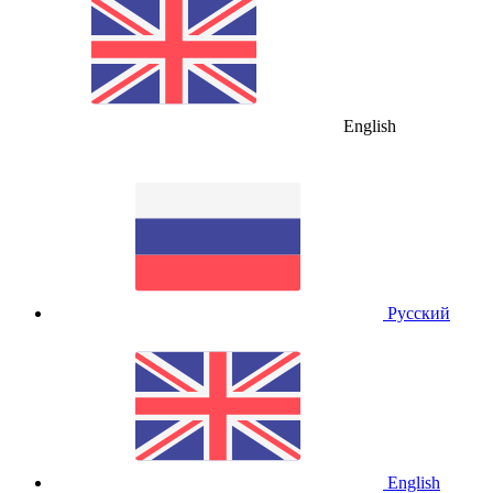
English
Русский
English