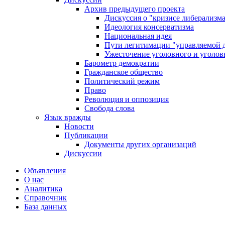
Архив предыдущего проекта
Дискуссия о "кризисе либерализм
Идеология консерватизма
Национальная идея
Пути легитимации "управляемой 
Ужесточение уголовного и уголов
Барометр демократии
Гражданское общество
Политический режим
Право
Революция и оппозиция
Свобода слова
Язык вражды
Новости
Публикации
Документы других организаций
Дискуссии
Объявления
О нас
Аналитика
Справочник
База данных