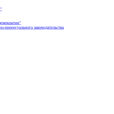
а"
демократии"
но-процесуального законодательства