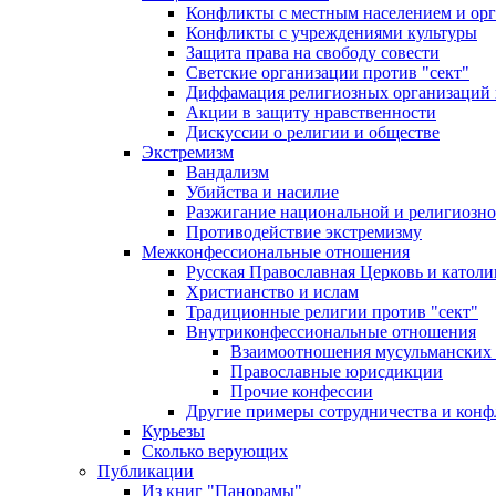
Конфликты с местным населением и ор
Конфликты с учреждениями культуры
Защита права на свободу совести
Светские организации против "сект"
Диффамация религиозных организаций
Акции в защиту нравственности
Дискуссии о религии и обществе
Экстремизм
Вандализм
Убийства и насилие
Разжигание национальной и религиозно
Противодействие экстремизму
Межконфессиональные отношения
Русская Православная Церковь и католи
Христианство и ислам
Традиционные религии против "сект"
Внутриконфессиональные отношения
Взаимоотношения мусульманских 
Православные юрисдикции
Прочие конфессии
Другие примеры сотрудничества и конф
Курьезы
Сколько верующих
Публикации
Из книг "Панорамы"