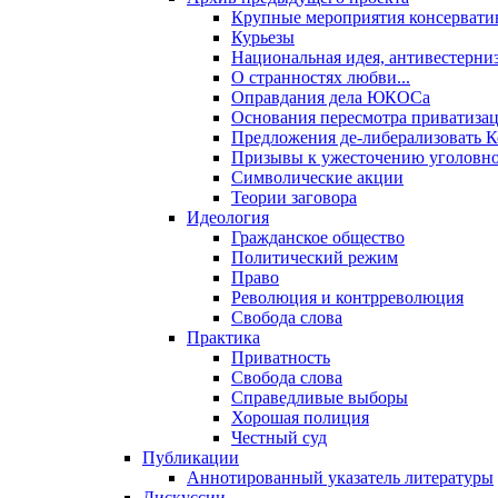
Крупные мероприятия консервати
Курьезы
Национальная идея, антивестерни
О странностях любви...
Оправдания дела ЮКОСа
Основания пересмотра приватиза
Предложения де-либерализовать 
Призывы к ужесточению уголовног
Символические акции
Теории заговора
Идеология
Гражданское общество
Политический режим
Право
Революция и контрреволюция
Свобода слова
Практика
Приватность
Свобода слова
Справедливые выборы
Хорошая полиция
Честный суд
Публикации
Аннотированный указатель литературы
Дискуссии