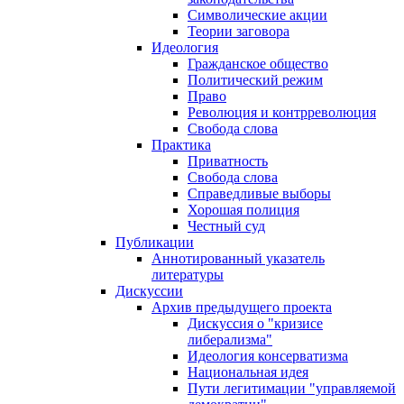
Символические акции
Теории заговора
Идеология
Гражданское общество
Политический режим
Право
Революция и контрреволюция
Свобода слова
Практика
Приватность
Свобода слова
Справедливые выборы
Хорошая полиция
Честный суд
Публикации
Аннотированный указатель
литературы
Дискуссии
Архив предыдущего проекта
Дискуссия о "кризисе
либерализма"
Идеология консерватизма
Национальная идея
Пути легитимации "управляемой