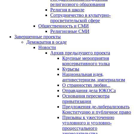
религиозного образования
Религия в школе
Сотрудничество в культурно-
просветительской сфере
Общественность и СМИ
Религиозные СМИ
Завершенные проекты
Демократия в осаде
Новости
Архив предыдущего проекта
Крупные мероприятия
консервативного толка
Курьезы
Национальная идея,
антивестернизм, империализм
О странностях любви...
Оправдания дела ЮКОСа
Основания пересмотра
приватизации
Предложения де-либерализовать
Конституцию и публичное право
Призывы к ужесточению
уголовного и уголовно-
процессуального
законодательства