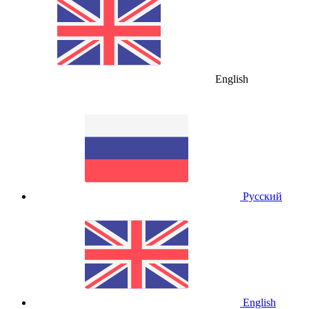
English
Русский
English