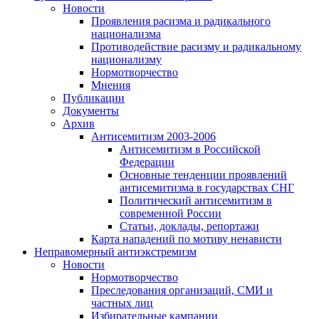
Новости
Проявления расизма и радикального
национализма
Противодействие расизму и радикальному
национализму
Нормотворчество
Мнения
Публикации
Документы
Архив
Антисемитизм 2003-2006
Антисемитизм в Российской
Федерации
Основные тенденции проявлений
антисемитизма в государствах СНГ
Политический антисемитизм в
современной России
Статьи, доклады, репортажи
Карта нападений по мотиву ненависти
Неправомерный антиэкстремизм
Новости
Нормотворчество
Преследования организаций, СМИ и
частных лиц
Избирательные кампании