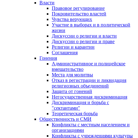
Власти
Правовое регулирование
Покровительство властей
Чувства верующих
Участие в выборах и в политической
жизни
Дискуссии о религии и власти
Дискуссии о религии и праве
Религии и карантин
Соглашения
Гонения
Административное и полицейское
вмешательство
Места для молитвы
Отказ в регистрации и ликвидация
религиозных объединений
Защита от гонений
Негосударственная дискриминация
Дискриминация и борьба с
"сектантами"
Теоретическая борьба
Общественность и СМИ
Конфликты с местным населением и
организациями
Конфликты с учреждениями культуры