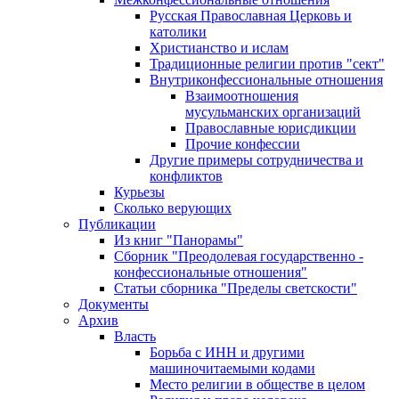
Русская Православная Церковь и
католики
Христианство и ислам
Традиционные религии против "сект"
Внутриконфессиональные отношения
Взаимоотношения
мусульманских организаций
Православные юрисдикции
Прочие конфессии
Другие примеры сотрудничества и
конфликтов
Курьезы
Сколько верующих
Публикации
Из книг "Панорамы"
Сборник "Преодолевая государственно -
конфессиональные отношения"
Статьи сборника "Пределы светскости"
Документы
Архив
Власть
Борьба с ИНН и другими
машиночитаемыми кодами
Место религии в обществе в целом