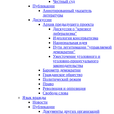
Честный суд
Публикации
Аннотированный указатель
литературы
Дискуссии
Архив предыдущего проекта
Дискуссия о "кризисе
либерализма"
Идеология консерватизма
Национальная идея
Пути легитимации "управляемой
демократии"
Ужесточение уголовного и
уголовно-процесуального
законодательства
Барометр демократии
Гражданское общество
Политический режим
Право
Революция и оппозиция
Свобода слова
Язык вражды
Новости
Публикации
Документы других организаций