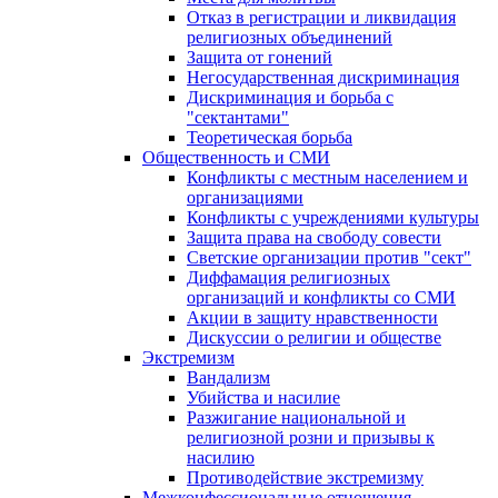
Отказ в регистрации и ликвидация
религиозных объединений
Защита от гонений
Негосударственная дискриминация
Дискриминация и борьба с
"сектантами"
Теоретическая борьба
Общественность и СМИ
Конфликты с местным населением и
организациями
Конфликты с учреждениями культуры
Защита права на свободу совести
Светские организации против "сект"
Диффамация религиозных
организаций и конфликты со СМИ
Акции в защиту нравственности
Дискуссии о религии и обществе
Экстремизм
Вандализм
Убийства и насилие
Разжигание национальной и
религиозной розни и призывы к
насилию
Противодействие экстремизму
Межконфессиональные отношения