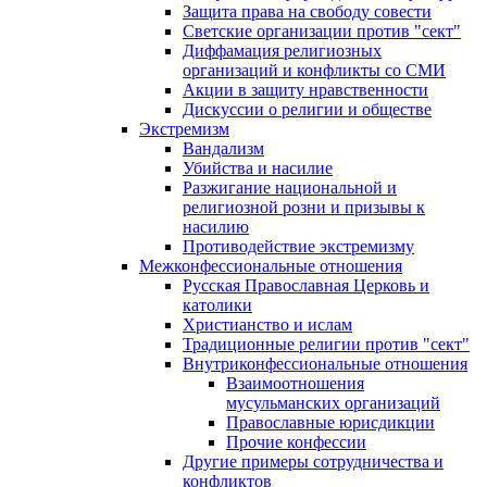
Защита права на свободу совести
Светские организации против "сект"
Диффамация религиозных
организаций и конфликты со СМИ
Акции в защиту нравственности
Дискуссии о религии и обществе
Экстремизм
Вандализм
Убийства и насилие
Разжигание национальной и
религиозной розни и призывы к
насилию
Противодействие экстремизму
Межконфессиональные отношения
Русская Православная Церковь и
католики
Христианство и ислам
Традиционные религии против "сект"
Внутриконфессиональные отношения
Взаимоотношения
мусульманских организаций
Православные юрисдикции
Прочие конфессии
Другие примеры сотрудничества и
конфликтов