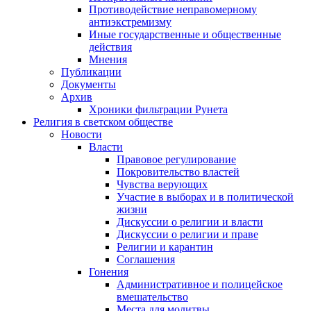
Противодействие неправомерному
антиэкстремизму
Иные государственные и общественные
действия
Мнения
Публикации
Документы
Архив
Хроники фильтрации Рунета
Религия в светском обществе
Новости
Власти
Правовое регулирование
Покровительство властей
Чувства верующих
Участие в выборах и в политической
жизни
Дискуссии о религии и власти
Дискуссии о религии и праве
Религии и карантин
Соглашения
Гонения
Административное и полицейское
вмешательство
Места для молитвы