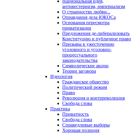
Национальная идея,
антивестернизм, империализм
О странностях любви...
Оправдания дела ЮКОСа
Основания пересмотра
приватизации
Предложения де-либерализовать
Конституцию и публичное право
Призывы к ужесточению
уголовного и уголовно-
процессуального
законодательства
Символические акции
Теории заговора
Идеология
Гражданское общество
Политический режим
Право
Революция и контрреволюция
Свобода слова
Практика
Приватность
Свобода слова
Справедливые выборы
Хорошая полиция