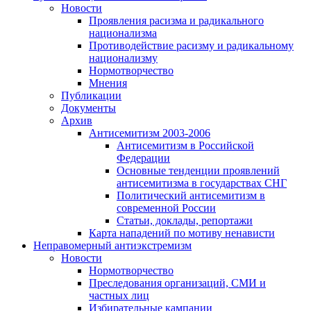
Новости
Проявления расизма и радикального
национализма
Противодействие расизму и радикальному
национализму
Нормотворчество
Мнения
Публикации
Документы
Архив
Антисемитизм 2003-2006
Антисемитизм в Российской
Федерации
Основные тенденции проявлений
антисемитизма в государствах СНГ
Политический антисемитизм в
современной России
Статьи, доклады, репортажи
Карта нападений по мотиву ненависти
Неправомерный антиэкстремизм
Новости
Нормотворчество
Преследования организаций, СМИ и
частных лиц
Избирательные кампании