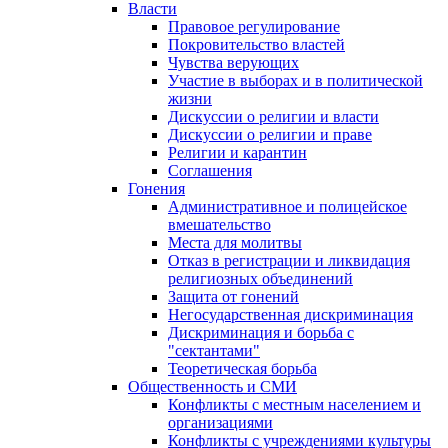
Власти
Правовое регулирование
Покровительство властей
Чувства верующих
Участие в выборах и в политической
жизни
Дискуссии о религии и власти
Дискуссии о религии и праве
Религии и карантин
Соглашения
Гонения
Административное и полицейское
вмешательство
Места для молитвы
Отказ в регистрации и ликвидация
религиозных объединений
Защита от гонений
Негосударственная дискриминация
Дискриминация и борьба с
"сектантами"
Теоретическая борьба
Общественность и СМИ
Конфликты с местным населением и
организациями
Конфликты с учреждениями культуры