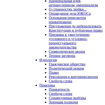
Национальная идея,
антивестернизм, империализм
О странностях любви...
Оправдания дела ЮКОСа
Основания пересмотра
приватизации
Предложения де-либерализовать
Конституцию и публичное право
Призывы к ужесточению
уголовного и уголовно-
процессуального
законодательства
Символические акции
Теории заговора
Идеология
Гражданское общество
Политический режим
Право
Революция и контрреволюция
Свобода слова
Практика
Приватность
Свобода слова
Справедливые выборы
Хорошая полиция