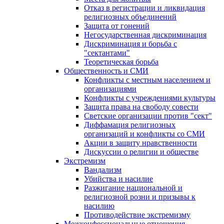
Отказ в регистрации и ликвидация
религиозных объединений
Защита от гонений
Негосударственная дискриминация
Дискриминация и борьба с
"сектантами"
Теоретическая борьба
Общественность и СМИ
Конфликты с местным населением и
организациями
Конфликты с учреждениями культуры
Защита права на свободу совести
Светские организации против "сект"
Диффамация религиозных
организаций и конфликты со СМИ
Акции в защиту нравственности
Дискуссии о религии и обществе
Экстремизм
Вандализм
Убийства и насилие
Разжигание национальной и
религиозной розни и призывы к
насилию
Противодействие экстремизму
Межконфессиональные отношения