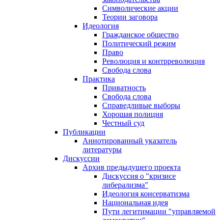
Символические акции
Теории заговора
Идеология
Гражданское общество
Политический режим
Право
Революция и контрреволюция
Свобода слова
Практика
Приватность
Свобода слова
Справедливые выборы
Хорошая полиция
Честный суд
Публикации
Аннотированный указатель
литературы
Дискуссии
Архив предыдущего проекта
Дискуссия о "кризисе
либерализма"
Идеология консерватизма
Национальная идея
Пути легитимации "управляемой