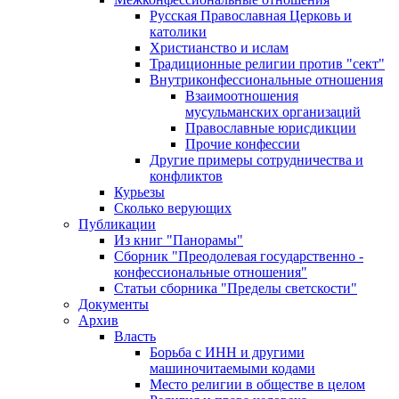
Русская Православная Церковь и
католики
Христианство и ислам
Традиционные религии против "сект"
Внутриконфессиональные отношения
Взаимоотношения
мусульманских организаций
Православные юрисдикции
Прочие конфессии
Другие примеры сотрудничества и
конфликтов
Курьезы
Сколько верующих
Публикации
Из книг "Панорамы"
Сборник "Преодолевая государственно -
конфессиональные отношения"
Статьи сборника "Пределы светскости"
Документы
Архив
Власть
Борьба с ИНН и другими
машиночитаемыми кодами
Место религии в обществе в целом