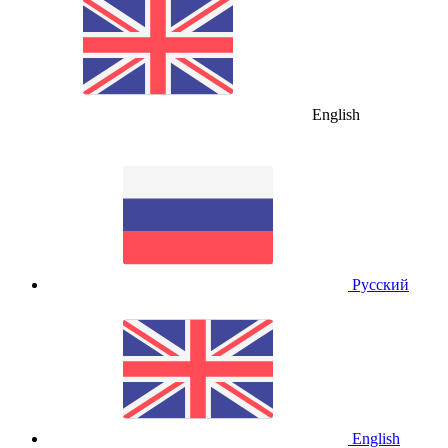
English
Русский
English