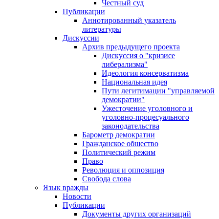
Честный суд
Публикации
Аннотированный указатель
литературы
Дискуссии
Архив предыдущего проекта
Дискуссия о "кризисе
либерализма"
Идеология консерватизма
Национальная идея
Пути легитимации "управляемой
демократии"
Ужесточение уголовного и
уголовно-процесуального
законодательства
Барометр демократии
Гражданское общество
Политический режим
Право
Революция и оппозиция
Свобода слова
Язык вражды
Новости
Публикации
Документы других организаций