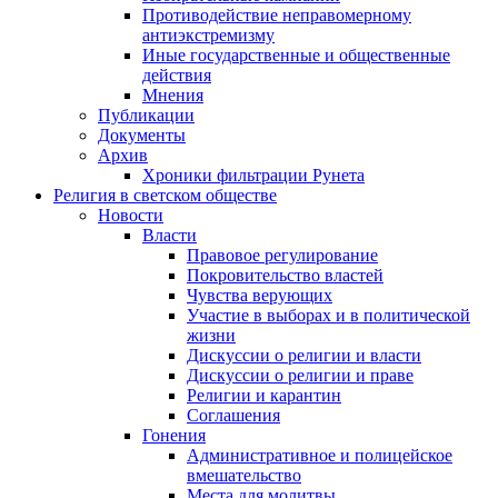
Противодействие неправомерному
антиэкстремизму
Иные государственные и общественные
действия
Мнения
Публикации
Документы
Архив
Хроники фильтрации Рунета
Религия в светском обществе
Новости
Власти
Правовое регулирование
Покровительство властей
Чувства верующих
Участие в выборах и в политической
жизни
Дискуссии о религии и власти
Дискуссии о религии и праве
Религии и карантин
Соглашения
Гонения
Административное и полицейское
вмешательство
Места для молитвы