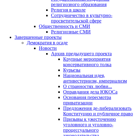
религиозного образования
Религия в школе
Сотрудничество в культурно-
просветительской сфере
Общественность и СМИ
Религиозные СМИ
Завершенные проекты
Демократия в осаде
Новости
Архив предыдущего проекта
Крупные мероприятия
консервативного толка
Курьезы
Национальная идея,
антивестернизм, империализм
О странностях любви...
Оправдания дела ЮКОСа
Основания пересмотра
приватизации
Предложения де-либерализовать
Конституцию и публичное право
Призывы к ужесточению
уголовного и уголовно-
процессуального
законодательства