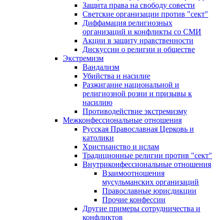
Защита права на свободу совести
Светские организации против "сект"
Диффамация религиозных
организаций и конфликты со СМИ
Акции в защиту нравственности
Дискуссии о религии и обществе
Экстремизм
Вандализм
Убийства и насилие
Разжигание национальной и
религиозной розни и призывы к
насилию
Противодействие экстремизму
Межконфессиональные отношения
Русская Православная Церковь и
католики
Христианство и ислам
Традиционные религии против "сект"
Внутриконфессиональные отношения
Взаимоотношения
мусульманских организаций
Православные юрисдикции
Прочие конфессии
Другие примеры сотрудничества и
конфликтов