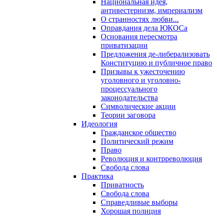
Национальная идея,
антивестернизм, империализм
О странностях любви...
Оправдания дела ЮКОСа
Основания пересмотра
приватизации
Предложения де-либерализовать
Конституцию и публичное право
Призывы к ужесточению
уголовного и уголовно-
процессуального
законодательства
Символические акции
Теории заговора
Идеология
Гражданское общество
Политический режим
Право
Революция и контрреволюция
Свобода слова
Практика
Приватность
Свобода слова
Справедливые выборы
Хорошая полиция