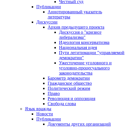
Честный суд
Публикации
Аннотированный указатель
литературы
Дискуссии
Архив предыдущего проекта
Дискуссия о "кризисе
либерализма"
Идеология консерватизма
Национальная идея
Пути легитимации "управляемой
демократии"
Ужесточение уголовного и
уголовно-процесуального
законодательства
Барометр демократии
Гражданское общество
Политический режим
Право
Революция и оппозиция
Свобода слова
Язык вражды
Новости
Публикации
Документы других организаций