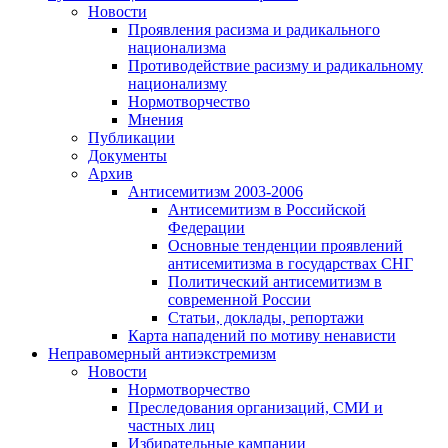
Новости
Проявления расизма и радикального
национализма
Противодействие расизму и радикальному
национализму
Нормотворчество
Мнения
Публикации
Документы
Архив
Антисемитизм 2003-2006
Антисемитизм в Российской
Федерации
Основные тенденции проявлений
антисемитизма в государствах СНГ
Политический антисемитизм в
современной России
Статьи, доклады, репортажи
Карта нападений по мотиву ненависти
Неправомерный антиэкстремизм
Новости
Нормотворчество
Преследования организаций, СМИ и
частных лиц
Избирательные кампании