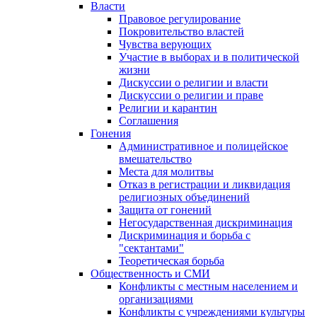
Власти
Правовое регулирование
Покровительство властей
Чувства верующих
Участие в выборах и в политической
жизни
Дискуссии о религии и власти
Дискуссии о религии и праве
Религии и карантин
Соглашения
Гонения
Административное и полицейское
вмешательство
Места для молитвы
Отказ в регистрации и ликвидация
религиозных объединений
Защита от гонений
Негосударственная дискриминация
Дискриминация и борьба с
"сектантами"
Теоретическая борьба
Общественность и СМИ
Конфликты с местным населением и
организациями
Конфликты с учреждениями культуры