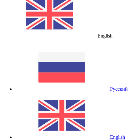
English
Русский
English