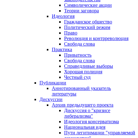
Символические акции
Теории заговора
Идеология
Гражданское общество
Политический режим
Право
Революция и контрреволюция
Свобода слова
Практика
Приватность
Свобода слова
Справедливые выборы
Хорошая полиция
Честный суд
Публикации
Аннотированный указатель
литературы
Дискуссии
Архив предыдущего проекта
Дискуссия о "кризисе
либерализма"
Идеология консерватизма
Национальная идея
Пути легитимации "управляемой