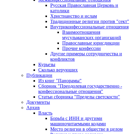
Русская Православная Церковь и
католики
Христианство и ислам
Традиционные религии против "сект"
Внутриконфессиональные отношения
Взаимоотношения
мусульманских организаций
Православные юрисдикции
Прочие конфессии
Другие примеры сотрудничества и
конфликтов
Курьезы
Сколько верующих
Публикации
Из книг "Панорамы"
Сборник "Преодолевая государственно -
конфессиональные отношения"
Статьи сборника "Пределы светскости"
Документы
Архив
Власть
Борьба с ИНН и другими
машиночитаемыми кодами
Место религии в обществе в целом