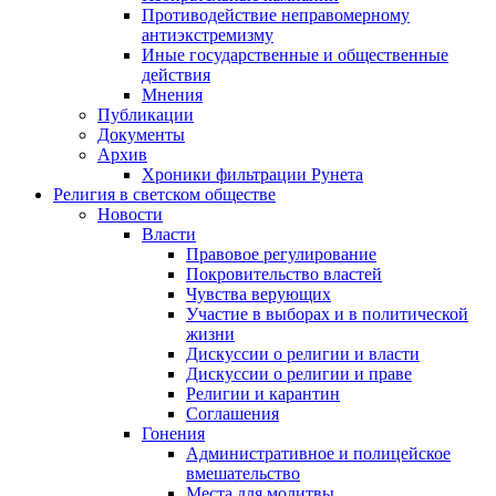
Противодействие неправомерному
антиэкстремизму
Иные государственные и общественные
действия
Мнения
Публикации
Документы
Архив
Хроники фильтрации Рунета
Религия в светском обществе
Новости
Власти
Правовое регулирование
Покровительство властей
Чувства верующих
Участие в выборах и в политической
жизни
Дискуссии о религии и власти
Дискуссии о религии и праве
Религии и карантин
Соглашения
Гонения
Административное и полицейское
вмешательство
Места для молитвы