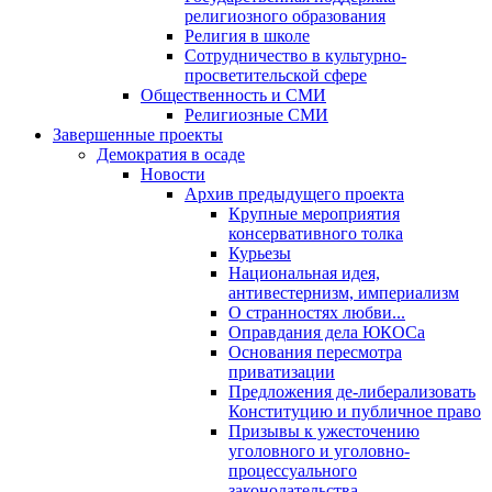
религиозного образования
Религия в школе
Сотрудничество в культурно-
просветительской сфере
Общественность и СМИ
Религиозные СМИ
Завершенные проекты
Демократия в осаде
Новости
Архив предыдущего проекта
Крупные мероприятия
консервативного толка
Курьезы
Национальная идея,
антивестернизм, империализм
О странностях любви...
Оправдания дела ЮКОСа
Основания пересмотра
приватизации
Предложения де-либерализовать
Конституцию и публичное право
Призывы к ужесточению
уголовного и уголовно-
процессуального
законодательства