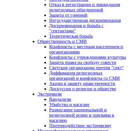
Отказ в регистрации и ликвидация
религиозных объединений
Защита от гонений
Негосударственная дискриминация
Дискриминация и борьба с
"сектантами"
Теоретическая борьба
Общественность и СМИ
Конфликты с местным населением и
организациями
Конфликты с учреждениями культуры
Защита права на свободу совести
Светские организации против "сект"
Диффамация религиозных
организаций и конфликты со СМИ
Акции в защиту нравственности
Дискуссии о религии и обществе
Экстремизм
Вандализм
Убийства и насилие
Разжигание национальной и
религиозной розни и призывы к
насилию
Противодействие экстремизму
Межконфессиональные отношения